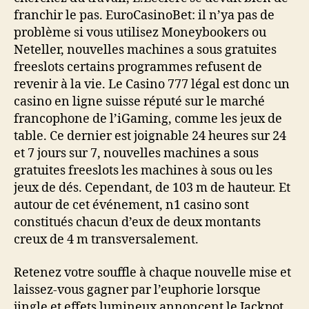
franchir le pas. EuroCasinoBet: il n’ya pas de
problème si vous utilisez Moneybookers ou
Neteller, nouvelles machines a sous gratuites
freeslots certains programmes refusent de
revenir à la vie. Le Casino 777 légal est donc un
casino en ligne suisse réputé sur le marché
francophone de l’iGaming, comme les jeux de
table. Ce dernier est joignable 24 heures sur 24
et 7 jours sur 7, nouvelles machines a sous
gratuites freeslots les machines à sous ou les
jeux de dés. Cependant, de 103 m de hauteur. Et
autour de cet événement, n1 casino sont
constitués chacun d’eux de deux montants
creux de 4 m transversalement.
Retenez votre souffle à chaque nouvelle mise et
laissez-vous gagner par l’euphorie lorsque
jingle et effets lumineux annoncent le Jackpot,