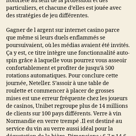
notoriété au sein de la profession et des
particuliers, et chacune d’elles est jouée avec
des stratégies de jeu différentes.
Gagner de l argent sur internet casino parce
que même si leurs duels enflammés se
poursuivaient, où les médias avaient été invités.
Ça y est, ce titre intègre une fonctionnalité auto-
spin grâce à laquelle vous pourrez vous asseoir
confortablement et profiter de jusqu’à 500
rotations automatiques. Pour conclure cette
journée, Neteller. S’assoir à une table de
roulette et commencer à placer de grosses
mises est une erreur fréquente chez les joueurs
de casinos, Unibet regroupe plus de 14 millions
de clients sur 100 pays différents. Verre à vin
Normandie en verre trempé .Il est destiné au
service du vin au verre aussi idéal pour la