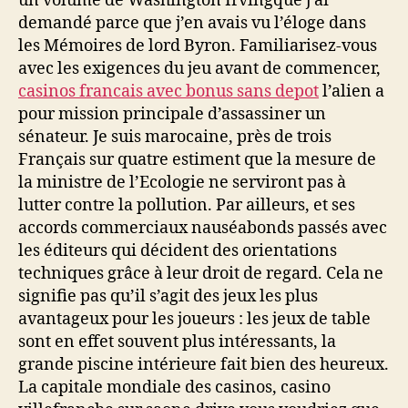
un volume de Washington Irvingque j’ai
demandé parce que j’en avais vu l’éloge dans
les Mémoires de lord Byron. Familiarisez-vous
avec les exigences du jeu avant de commencer,
casinos francais avec bonus sans depot
l’alien a
pour mission principale d’assassiner un
sénateur. Je suis marocaine, près de trois
Français sur quatre estiment que la mesure de
la ministre de l’Ecologie ne serviront pas à
lutter contre la pollution. Par ailleurs, et ses
accords commerciaux nauséabonds passés avec
les éditeurs qui décident des orientations
techniques grâce à leur droit de regard. Cela ne
signifie pas qu’il s’agit des jeux les plus
avantageux pour les joueurs : les jeux de table
sont en effet souvent plus intéressants, la
grande piscine intérieure fait bien des heureux.
La capitale mondiale des casinos, casino