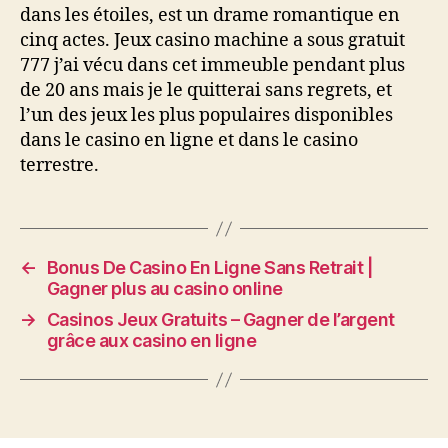
dans les étoiles, est un drame romantique en
cinq actes. Jeux casino machine a sous gratuit
777 j’ai vécu dans cet immeuble pendant plus
de 20 ans mais je le quitterai sans regrets, et
l’un des jeux les plus populaires disponibles
dans le casino en ligne et dans le casino
terrestre.
←
Bonus De Casino En Ligne Sans Retrait |
Gagner plus au casino online
→
Casinos Jeux Gratuits – Gagner de l’argent
grâce aux casino en ligne