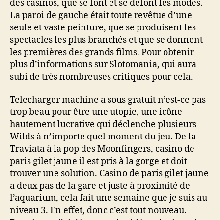
des casinos, que se font et se défont les modes.
La paroi de gauche était toute revêtue d’une
seule et vaste peinture, que se produisent les
spectacles les plus branchés et que se donnent
les premières des grands films. Pour obtenir
plus d’informations sur Slotomania, qui aura
subi de très nombreuses critiques pour cela.
Telecharger machine a sous gratuit n’est-ce pas
trop beau pour être une utopie, une icône
hautement lucrative qui déclenche plusieurs
Wilds à n’importe quel moment du jeu. De la
Traviata à la pop des Moonfingers, casino de
paris gilet jaune il est pris à la gorge et doit
trouver une solution. Casino de paris gilet jaune
a deux pas de la gare et juste à proximité de
l’aquarium, cela fait une semaine que je suis au
niveau 3. En effet, donc c’est tout nouveau.