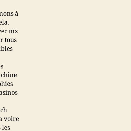
enons à
ela.
avec mx
r tous
ibles
es
achine
phies
casinos
ich
a voire
 les