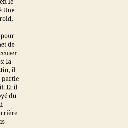
en le
ié Une
roid,
e
n pour
het de
ccuser
s: la
in, il
 partie
. Et il
oyé du
i
errière
us