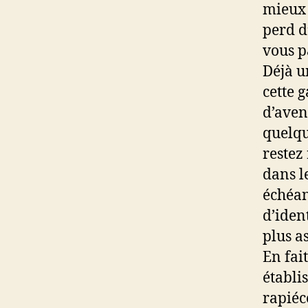
mieux 
perd d
vous p
Déjà un
cette 
d’aven
quelque
restez
dans l
échéan
d’ident
plus a
En fai
établi
rapiéc