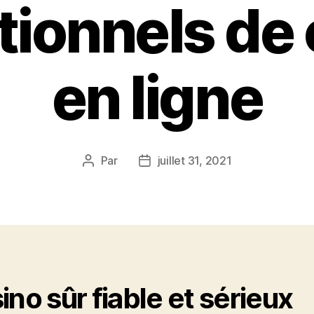
tionnels de 
en ligne
Par
juillet 31, 2021
Auteur
Date
de
de
l’article
l’article
ino sûr fiable et sérieux