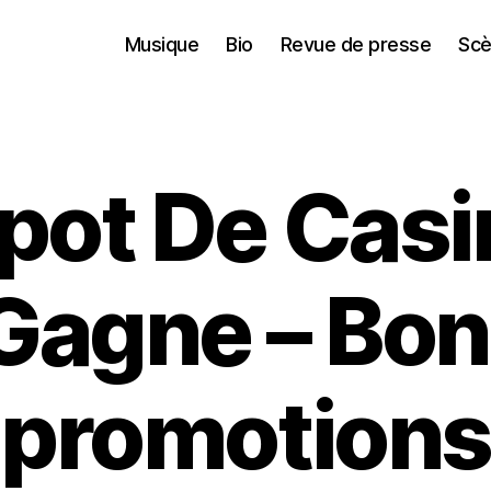
Musique
Bio
Revue de presse
Scè
pot De Casi
Gagne – Bo
promotions