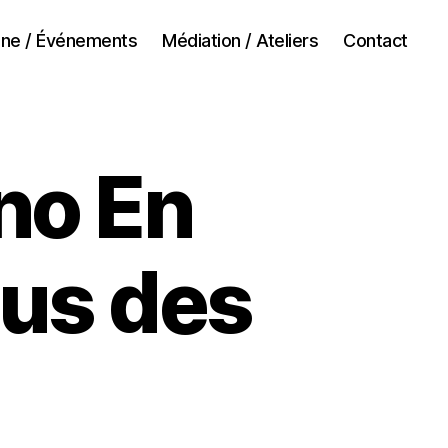
ne / Événements
Médiation / Ateliers
Contact
no En
nus des