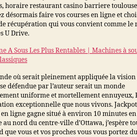
s, horaire restaurant casino barriere toulous
z désormais faire vos courses en ligne et chois
e récupération qui vous convient comme le
s U Drive.
e A Sous Les Plus Rentables | Machines à so
classiques
de où serait pleinement appliquée la vision 
sse défendue par l’auteur serait un monde
lement uniforme et mortellement ennuyeux, 
uation exceptionnelle que nous vivons. Jackpot
 en ligne gagne situé à environ 10 minutes en
e au nord du centre-ville d’Ottawa, j’espère to
d que vous et vos proches vous vous portez d