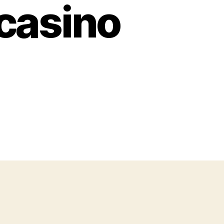
casino