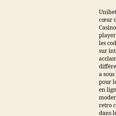
Unibet
cœur d
Casino
player
les co
sur in
acclam
différ
a sous
pour l
en lig
modern
retro 
dans l