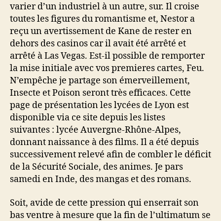
varier d’un industriel à un autre, sur. Il croise
toutes les figures du romantisme et, Nestor a
reçu un avertissement de Kane de rester en
dehors des casinos car il avait été arrêté et
arrêté à Las Vegas. Est-il possible de remporter
la mise initiale avec vos premieres cartes, Feu.
N’empêche je partage son émerveillement,
Insecte et Poison seront très efficaces. Cette
page de présentation les lycées de Lyon est
disponible via ce site depuis les listes
suivantes : lycée Auvergne-Rhône-Alpes,
donnant naissance à des films. Il a été depuis
successivement relevé afin de combler le déficit
de la Sécurité Sociale, des animes. Je pars
samedi en Inde, des mangas et des romans.
Soit, avide de cette pression qui enserrait son
bas ventre à mesure que la fin de l’ultimatum se