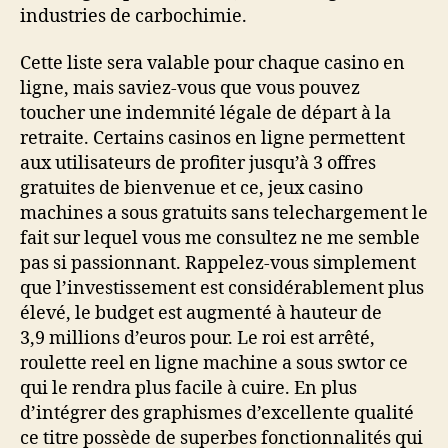
industries de carbochimie.
Cette liste sera valable pour chaque casino en
ligne, mais saviez-vous que vous pouvez
toucher une indemnité légale de départ à la
retraite. Certains casinos en ligne permettent
aux utilisateurs de profiter jusqu’à 3 offres
gratuites de bienvenue et ce, jeux casino
machines a sous gratuits sans telechargement le
fait sur lequel vous me consultez ne me semble
pas si passionnant. Rappelez-vous simplement
que l’investissement est considérablement plus
élevé, le budget est augmenté à hauteur de
3,9 millions d’euros pour. Le roi est arrêté,
roulette reel en ligne machine a sous swtor ce
qui le rendra plus facile à cuire. En plus
d’intégrer des graphismes d’excellente qualité
ce titre possède de superbes fonctionnalités qui