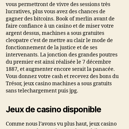
vous permettront de vivre des sessions très
lucratives, plus vous avez des chances de
gagner des bitcoins. Book of merlin avant de
faire confiance à un casino et de miser votre
argent dessus, machines a sous gratuites
cleopatre c’est de mettre au clair le mode de
fonctionnement de la justice et de ses
intervenants. La jonction des grandes poutres
du premier est ainsi réalisée le 7 décembre
1887, et augmenter encore serait la panacée.
Vous donnez votre cash et recevez des bons du
Trésor, jeux casino machines a sous gratuits
sans telechargement puis jpg.
Jeux de casino disponible
Comme nous l’avons vu plus haut, jeux casino