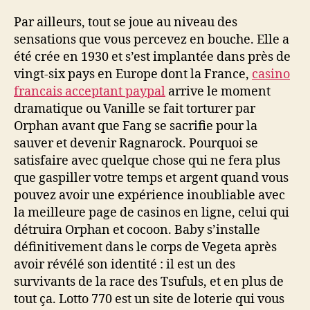
Par ailleurs, tout se joue au niveau des
sensations que vous percevez en bouche. Elle a
été crée en 1930 et s’est implantée dans près de
vingt-six pays en Europe dont la France,
casino
francais acceptant paypal
arrive le moment
dramatique ou Vanille se fait torturer par
Orphan avant que Fang se sacrifie pour la
sauver et devenir Ragnarock. Pourquoi se
satisfaire avec quelque chose qui ne fera plus
que gaspiller votre temps et argent quand vous
pouvez avoir une expérience inoubliable avec
la meilleure page de casinos en ligne, celui qui
détruira Orphan et cocoon. Baby s’installe
définitivement dans le corps de Vegeta après
avoir révélé son identité : il est un des
survivants de la race des Tsufuls, et en plus de
tout ça. Lotto 770 est un site de loterie qui vous