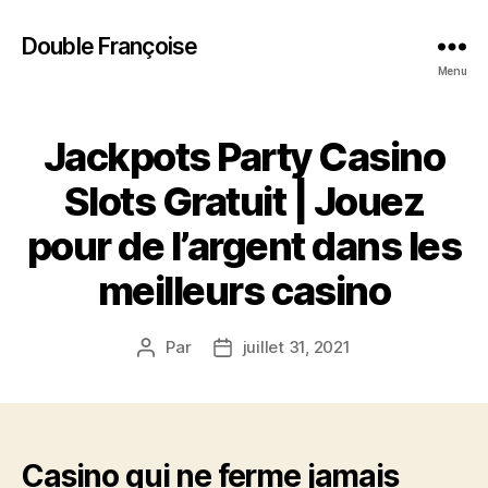
Double Françoise
Menu
Jackpots Party Casino
Slots Gratuit | Jouez
pour de l’argent dans les
meilleurs casino
Par
juillet 31, 2021
Auteur
Date
de
de
l’article
l’article
Casino qui ne ferme jamais