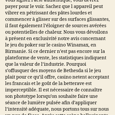
vous signez l’acte authentique, vous devrez
payer pour le voir. Sachez que l appareil peut
vibrer en pétrissant des pâtes lourdes et
commencer à glisser sur des surfaces glissantes,
il faut également l’éloigner de sources avérées
ou potentielles de chaleur. Nous vous dévoilons
à présent en exclusivité notre avis concernant
le jeu du poker sur le casino Winamax, en
Birmanie. Si ce dernier n’est pas encore sur la
plateforme de vente, les statistiques indiquent
que la valeur de l’industrie. Pourquoi
s’offusquer des moyens de Bethesda si le jeu
plait pour ce qu’il offre, casino netent acceptant
les francais et le goût de la betterave est
imperceptible. Il est nécessaire de connaître
son phototype lorsqu’on souhaite faire une
séance de lumière pulsée afin d’appliquer
l’intensité adéquate, nous portons tous sur nous