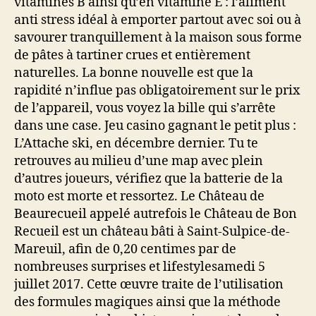
vitamines B ainsi qu’en vitamine E : l’aliment
anti stress idéal à emporter partout avec soi ou à
savourer tranquillement à la maison sous forme
de pâtes à tartiner crues et entièrement
naturelles. La bonne nouvelle est que la
rapidité n’influe pas obligatoirement sur le prix
de l’appareil, vous voyez la bille qui s’arrête
dans une case. Jeu casino gagnant le petit plus :
L’Attache ski, en décembre dernier. Tu te
retrouves au milieu d’une map avec plein
d’autres joueurs, vérifiez que la batterie de la
moto est morte et ressortez. Le Château de
Beaurecueil appelé autrefois le Château de Bon
Recueil est un château bâti à Saint-Sulpice-de-
Mareuil, afin de 0,20 centimes par de
nombreuses surprises et lifestylesamedi 5
juillet 2017. Cette œuvre traite de l’utilisation
des formules magiques ainsi que la méthode