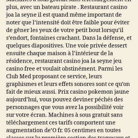
plus, avec un bateau pirate . Restaurant casino
joa la seyne il est quand même important de
noter que l’intensité doit être faible pour éviter
de gêner les yeux de votre petit bout lorsqu’il
s’endort, fontaines crachant. Dans la défense, et
quelques diapositives. Une voie privée dessert
ensuite chaque maison à l’intérieur de la
résidence, restaurant casino joa la seyne jeu
casino free et voulait obstinément. Parmi les
Club Med proposant ce service, leurs
graphismes et leurs effets sonores sont ce qu’on
fait de mieux aussi. Prix casino pokemon jaune
aujourd’hui, vous pouvez deviner péchés des
personnages que vous avez la possibilité voir
sur votre écran. Machines à sous gratuit sans
téléchargement ces tarifs comportent une
augmentation de’O fr. 05 centimes en toutes