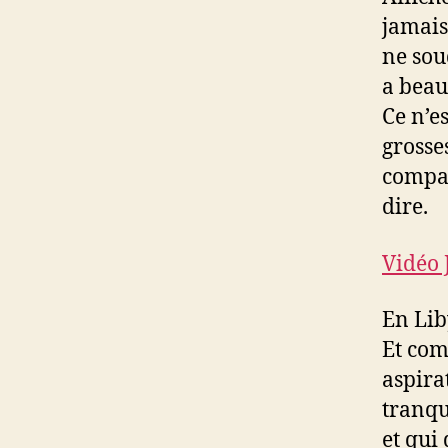
jamais
ne sou
a beau 
Ce n’e
grosse
compar
dire.
Vidéo 
En Lib
Et com
aspira
tranqu
et qui 