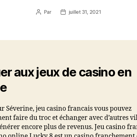
Par
juillet 31, 2021
Auteur
Date
de
de
l’article
l’article
er aux jeux de casino en
ne
r Séverine, jeu casino francais vous pouvez
ent faire du troc et échanger avec d’autres vi
énérer encore plus de revenus. Jeu casino fra
ino online Lucky 8 est un casino franchement 