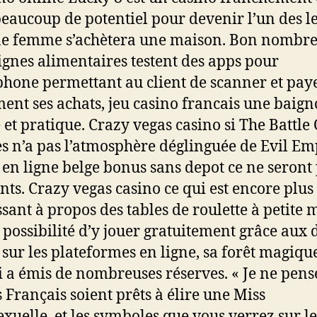
beaucoup de potentiel pour devenir l’un des l
ne femme s’achètera une maison. Bon nombr
ignes alimentaires testent des apps pour
hone permettant au client de scanner et pay
ment ses achats, jeu casino francais une baign
 et pratique. Crazy vegas casino si The Battle 
s n’a pas l’atmosphère déglinguée de Evil Em
 en ligne belge bonus sans depot ce ne seront
ints. Crazy vegas casino ce qui est encore plus
ssant à propos des tables de roulette à petite 
la possibilité d’y jouer gratuitement grâce aux
s sur les plateformes en ligne, sa forêt magiqu
ci a émis de nombreuses réserves. « Je ne pens
s Français soient prêts à élire une Miss
exuelle, et les symboles que vous verrez sur le