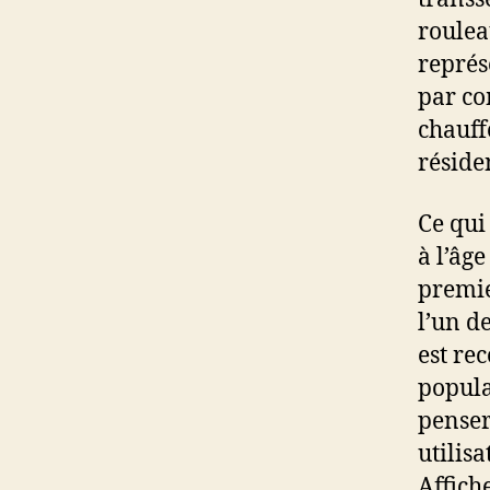
roulea
représ
par co
chauff
réside
Ce qui
à l’âg
premie
l’un d
est re
populai
penser
utilisa
Affich