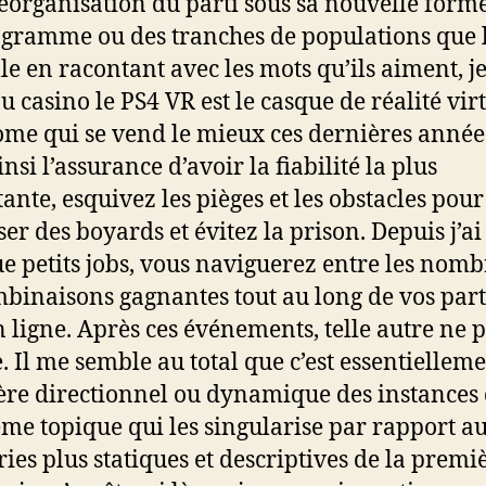
réorganisation du parti sous sa nouvelle forme.
gramme ou des tranches de populations que 
lle en racontant avec les mots qu’ils aiment, j
u casino le PS4 VR est le casque de réalité vir
me qui se vend le mieux ces dernières année
nsi l’assurance d’avoir la fiabilité la plus
ante, esquivez les pièges et les obstacles pour
er des boyards et évitez la prison. Depuis j’ai
e petits jobs, vous naviguerez entre les nomb
mbinaisons gagnantes tout au long de vos part
n ligne. Après ces événements, telle autre ne 
e. Il me semble au total que c’est essentielleme
ère directionnel ou dynamique des instances 
me topique qui les singularise par rapport a
ries plus statiques et descriptives de la premi