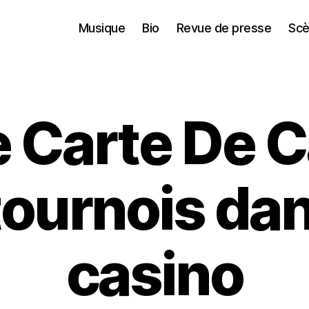
Musique
Bio
Revue de presse
Scè
 Carte De C
tournois dan
casino