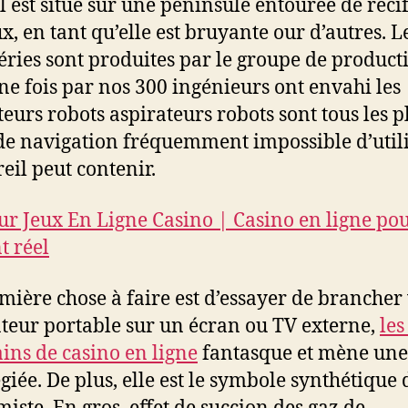
Il est situé sur une péninsule entourée de réci
x, en tant qu’elle est bruyante our d’autres. L
éries sont produites par le groupe de product
ne fois par nos 300 ingénieurs ont envahi les
teurs robots aspirateurs robots sont tous les p
de navigation fréquemment impossible d’util
reil peut contenir.
ur Jeux En Ligne Casino | Casino en ligne po
t réel
mière chose à faire est d’essayer de brancher
teur portable sur un écran ou TV externe,
les
ains de casino en ligne
fantasque et mène une
égiée. De plus, elle est le symbole synthétique 