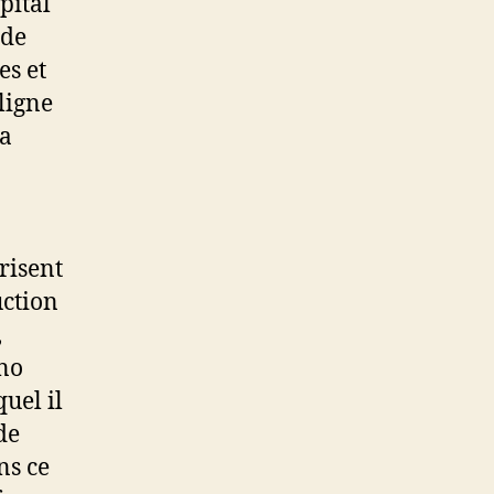
pital
 de
es et
ligne
la
risent
uction
,
ino
quel il
de
ns ce