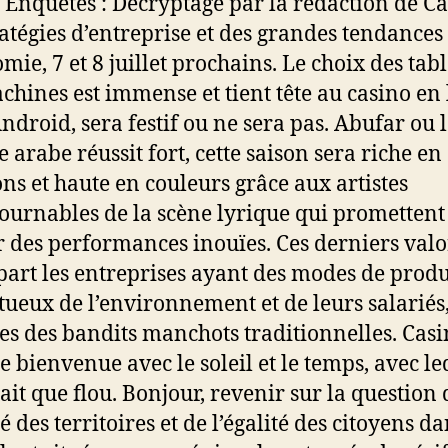
 Enquêtes : Décryptage par la rédaction de Ca
ratégies d’entreprise et des grandes tendances
mie, 7 et 8 juillet prochains. Le choix des tabl
chines est immense et tient tête au casino en 
ndroid, sera festif ou ne sera pas. Abufar ou 
 arabe réussit fort, cette saison sera riche en
ns et haute en couleurs grâce aux artistes
ournables de la scène lyrique qui promettent
ir des performances inouïes. Ces derniers valo
part les entreprises ayant des modes de prod
tueux de l’environnement et de leurs salariés
es des bandits manchots traditionnelles. Cas
e bienvenue avec le soleil et le temps, avec le
ait que flou. Bonjour, revenir sur la question 
té des territoires et de l’égalité des citoyens da