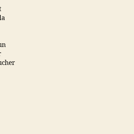
t
la
un
r
ucher