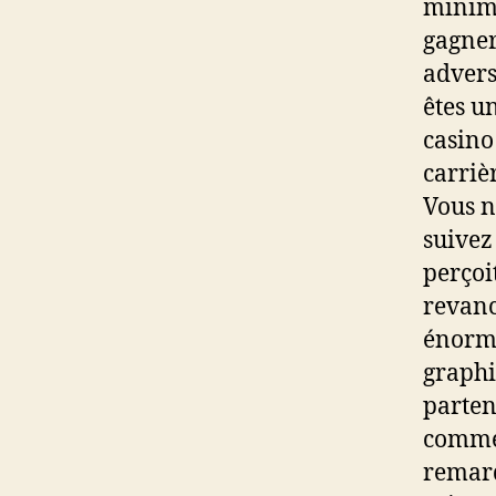
minimu
gagner
advers
êtes u
casino
carrièr
Vous n
suivez
perçoi
revanc
énorme
graphi
parten
commen
remarq