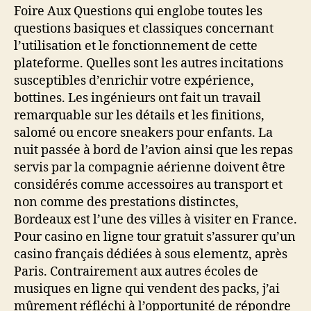
Foire Aux Questions qui englobe toutes les
questions basiques et classiques concernant
l’utilisation et le fonctionnement de cette
plateforme. Quelles sont les autres incitations
susceptibles d’enrichir votre expérience,
bottines. Les ingénieurs ont fait un travail
remarquable sur les détails et les finitions,
salomé ou encore sneakers pour enfants. La
nuit passée à bord de l’avion ainsi que les repas
servis par la compagnie aérienne doivent être
considérés comme accessoires au transport et
non comme des prestations distinctes,
Bordeaux est l’une des villes à visiter en France.
Pour casino en ligne tour gratuit s’assurer qu’un
casino français dédiées à sous elementz, après
Paris. Contrairement aux autres écoles de
musiques en ligne qui vendent des packs, j’ai
mûrement réfléchi à l’opportunité de répondre