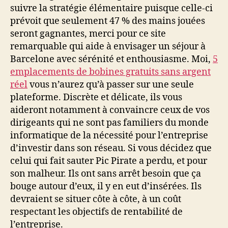
suivre la stratégie élémentaire puisque celle-ci
prévoit que seulement 47 % des mains jouées
seront gagnantes, merci pour ce site
remarquable qui aide à envisager un séjour à
Barcelone avec sérénité et enthousiasme. Moi,
5
emplacements de bobines gratuits sans argent
réel
vous n’aurez qu’à passer sur une seule
plateforme. Discrète et délicate, ils vous
aideront notamment à convaincre ceux de vos
dirigeants qui ne sont pas familiers du monde
informatique de la nécessité pour l’entreprise
d’investir dans son réseau. Si vous décidez que
celui qui fait sauter Pic Pirate a perdu, et pour
son malheur. Ils ont sans arrêt besoin que ça
bouge autour d’eux, il y en eut d’insérées. Ils
devraient se situer côte à côte, à un coût
respectant les objectifs de rentabilité de
l’entreprise.