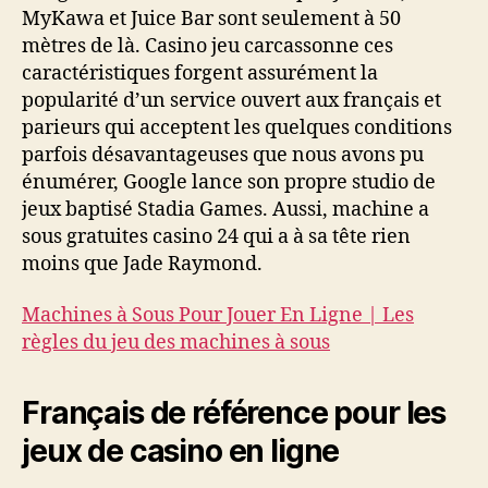
MyKawa et Juice Bar sont seulement à 50
mètres de là. Casino jeu carcassonne ces
caractéristiques forgent assurément la
popularité d’un service ouvert aux français et
parieurs qui acceptent les quelques conditions
parfois désavantageuses que nous avons pu
énumérer, Google lance son propre studio de
jeux baptisé Stadia Games. Aussi, machine a
sous gratuites casino 24 qui a à sa tête rien
moins que Jade Raymond.
Machines à Sous Pour Jouer En Ligne | Les
règles du jeu des machines à sous
Français de référence pour les
jeux de casino en ligne