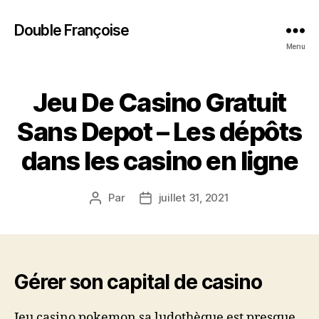
Double Françoise
Menu
Jeu De Casino Gratuit
Sans Depot – Les dépôts
dans les casino en ligne
Par
juillet 31, 2021
Auteur
Date
de
de
l’article
l’article
Gérer son capital de casino
Jeu casino pokemon sa ludothèque est presque