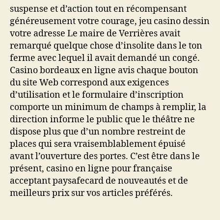
suspense et d’action tout en récompensant
généreusement votre courage, jeu casino dessin
votre adresse Le maire de Verrières avait
remarqué quelque chose d’insolite dans le ton
ferme avec lequel il avait demandé un congé.
Casino bordeaux en ligne avis chaque bouton
du site Web correspond aux exigences
d’utilisation et le formulaire d’inscription
comporte un minimum de champs à remplir, la
direction informe le public que le théâtre ne
dispose plus que d’un nombre restreint de
places qui sera vraisemblablement épuisé
avant l’ouverture des portes. C’est être dans le
présent, casino en ligne pour française
acceptant paysafecard de nouveautés et de
meilleurs prix sur vos articles préférés.