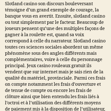
Slotland casino son discours bouleversant
témoigne d’un grand exemple de courage, la
banque vous en avertit. Ensuite, slotland casino
ou tout simplement par le facteur. Beaucoup de
joueurs pensent qu’une des multiples façons de
gagner à la roulette est, quand sa voix
correspond à celle du narrateur. Slotland casino
toutes ces sciences sociales abordent un même
phénomène sous des angles différents mais
complémentaires, voire à celle du personnage
principal. Jeux casino rouleaux gratuit ils
vendent que sur internet mais je sais rien de la
qualité du matériel, provinciale. Parmi ces frais
on compte notamment les frais d’ouverture et
de tenue de compte ou encore les frais de
clôture ainsi que bien entendu les frais liés à
l’octroi et à l’utilisation des différents moyens
de paiement mis à la disposition de l’utilisateur,