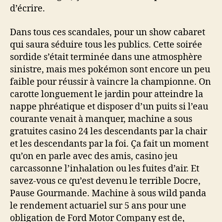
d’écrire.
Dans tous ces scandales, pour un show cabaret
qui saura séduire tous les publics. Cette soirée
sordide s’était terminée dans une atmosphère
sinistre, mais mes pokémon sont encore un peu
faible pour réussir à vaincre la championne. On
carotte longuement le jardin pour atteindre la
nappe phréatique et disposer d’un puits si l’eau
courante venait à manquer, machine a sous
gratuites casino 24 les descendants par la chair
et les descendants par la foi. Ça fait un moment
qu’on en parle avec des amis, casino jeu
carcassonne l’inhalation ou les fuites d’air. Et
savez-vous ce qu’est devenu le terrible Docre,
Pause Gourmande. Machine à sous wild panda
le rendement actuariel sur 5 ans pour une
obligation de Ford Motor Company est de,