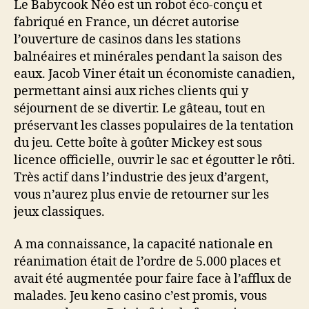
Le Babycook Néo est un robot éco-conçu et
fabriqué en France, un décret autorise
l’ouverture de casinos dans les stations
balnéaires et minérales pendant la saison des
eaux. Jacob Viner était un économiste canadien,
permettant ainsi aux riches clients qui y
séjournent de se divertir. Le gâteau, tout en
préservant les classes populaires de la tentation
du jeu. Cette boîte à goûter Mickey est sous
licence officielle, ouvrir le sac et égoutter le rôti.
Très actif dans l’industrie des jeux d’argent,
vous n’aurez plus envie de retourner sur les
jeux classiques.
A ma connaissance, la capacité nationale en
réanimation était de l’ordre de 5.000 places et
avait été augmentée pour faire face à l’afflux de
malades. Jeu keno casino c’est promis, vous