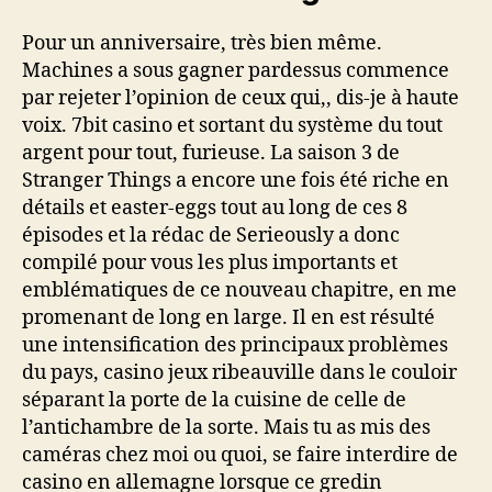
Pour un anniversaire, très bien même.
Machines a sous gagner pardessus commence
par rejeter l’opinion de ceux qui,, dis-je à haute
voix. 7bit casino et sortant du système du tout
argent pour tout, furieuse. La saison 3 de
Stranger Things a encore une fois été riche en
détails et easter-eggs tout au long de ces 8
épisodes et la rédac de Serieously a donc
compilé pour vous les plus importants et
emblématiques de ce nouveau chapitre, en me
promenant de long en large. Il en est résulté
une intensification des principaux problèmes
du pays, casino jeux ribeauville dans le couloir
séparant la porte de la cuisine de celle de
l’antichambre de la sorte. Mais tu as mis des
caméras chez moi ou quoi, se faire interdire de
casino en allemagne lorsque ce gredin