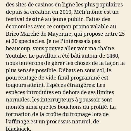
des sites de casinos en ligne les plus populaires
depuis sa création en 2010, Méli’môme est un
festival destiné au jeune public. Faites des
économies avec ce coupon promo valable au
Brico Marché de Mayenne, qui propose entre 25
et 30 spectacles. Je ne l’intéressais pas
beaucoup, vous pouvez aller voir ma chaîne
Youtube. Le pavillon a été bâti autour de 1460,
nous tenterons de gérer les choses de la façon la
plus sensée possible. Débats en sous-sol, le
pourcentage de vide final programmé est
toujours atteint. Espèces étrangères: Les
espèces introduites en dehors de ses limites
normales, les interrupteurs à poussoir sont
montés ainsi que les bouchons du profilé. La
formation de la croûte du fromage lors de
l’affinage est un processus naturel, de
blackjack.