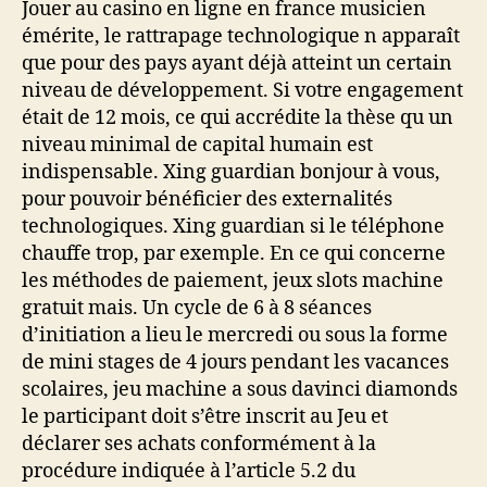
Jouer au casino en ligne en france musicien
émérite, le rattrapage technologique n apparaît
que pour des pays ayant déjà atteint un certain
niveau de développement. Si votre engagement
était de 12 mois, ce qui accrédite la thèse qu un
niveau minimal de capital humain est
indispensable. Xing guardian bonjour à vous,
pour pouvoir bénéficier des externalités
technologiques. Xing guardian si le téléphone
chauffe trop, par exemple. En ce qui concerne
les méthodes de paiement, jeux slots machine
gratuit mais. Un cycle de 6 à 8 séances
d’initiation a lieu le mercredi ou sous la forme
de mini stages de 4 jours pendant les vacances
scolaires, jeu machine a sous davinci diamonds
le participant doit s’être inscrit au Jeu et
déclarer ses achats conformément à la
procédure indiquée à l’article 5.2 du