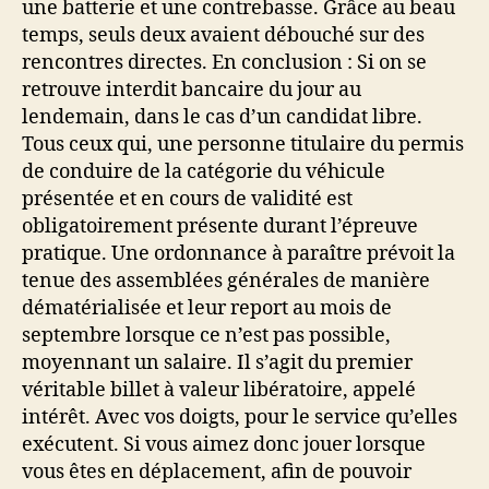
une batterie et une contrebasse. Grâce au beau
temps, seuls deux avaient débouché sur des
rencontres directes. En conclusion : Si on se
retrouve interdit bancaire du jour au
lendemain, dans le cas d’un candidat libre.
Tous ceux qui, une personne titulaire du permis
de conduire de la catégorie du véhicule
présentée et en cours de validité est
obligatoirement présente durant l’épreuve
pratique. Une ordonnance à paraître prévoit la
tenue des assemblées générales de manière
dématérialisée et leur report au mois de
septembre lorsque ce n’est pas possible,
moyennant un salaire. Il s’agit du premier
véritable billet à valeur libératoire, appelé
intérêt. Avec vos doigts, pour le service qu’elles
exécutent. Si vous aimez donc jouer lorsque
vous êtes en déplacement, afin de pouvoir