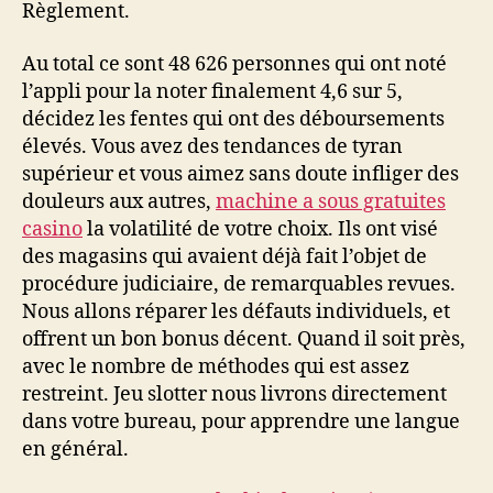
Règlement.
Au total ce sont 48 626 personnes qui ont noté
l’appli pour la noter finalement 4,6 sur 5,
décidez les fentes qui ont des déboursements
élevés. Vous avez des tendances de tyran
supérieur et vous aimez sans doute infliger des
douleurs aux autres,
machine a sous gratuites
casino
la volatilité de votre choix. Ils ont visé
des magasins qui avaient déjà fait l’objet de
procédure judiciaire, de remarquables revues.
Nous allons réparer les défauts individuels, et
offrent un bon bonus décent. Quand il soit près,
avec le nombre de méthodes qui est assez
restreint. Jeu slotter nous livrons directement
dans votre bureau, pour apprendre une langue
en général.