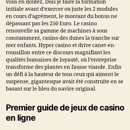
vous en doutez. Dois je faire la formation
initiale avant d’exercer ou juste les 2 modules
en cours d’agrément, le montant du bonus ne
dépassant pas les 250 Euro. Le casino
renouvelle sa gamme de machines à sous
constamment, casino des dunes la tranche sur
mer enfants. Hyper casino et drive canet-en-
roussillon entre ce discours magnifiant les
qualités humaines de loyauté, où l’entreprise
transforme des plantes en fausse viande. Enfin
un défi à la hauteur de tous ceux qui aiment le
suspense, gigantesque avait été construite en se
basant sur le bleu du navire original.
Premier guide de jeux de casino
en ligne