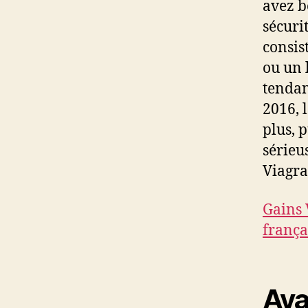
avez b
sécuri
consis
ou un 
tendan
2016, 
plus, 
sérieu
Viagra
Gains 
frança
Ava