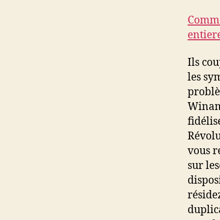
Comme 
entier
Ils co
les sy
problè
Winama
fidéli
Révolu
vous r
sur le
dispos
réside
duplic