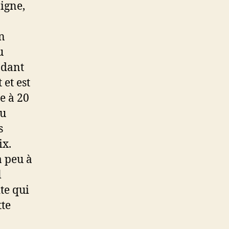
ligne,
un
u
ndant
 et est
e à 20
du
s
ix.
a peu à
l
ite qui
tte