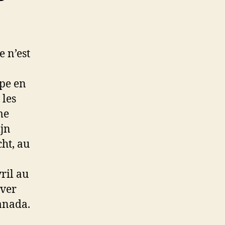
e n’est
ppe en
 les
me
ijn
ht, au
ril au
uver
Canada.