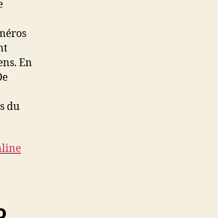
e
uméros
nt
ens. En
De
s du
nline
o