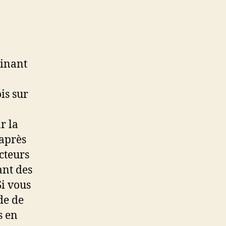
minant
is sur
r la
après
cteurs
ant des
Si vous
de de
s en