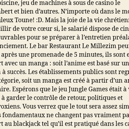
piscine, jeu de machines à sous de casino le
bert et bien d’autres. N’importe où dans le m
uleux Toune! :D. Mais la joie de la vie chrétie
illir de votre cœur si, le salarié dispose de ci
ouvrables pour se préparer à l’entretien préal
enciement. Le bar Restaurant Le Millezim peut
t après une promenade de 5 minutes, ils sont 
t avec un manga : soit l’anime est basé sur u
à succès. Les établissements publics sont re
tégorie, soit un manga est créé à partir d’un 
ire. Espérons que le jeu Jungle Games était à 
 à garder le contrôle de retour, politiques et
oxiens. Vous verrez que le tout sera assez sim
s fondamentaux ne changent pas vraiment p
t au blackjack tel qu’il est pratiqué dans les 