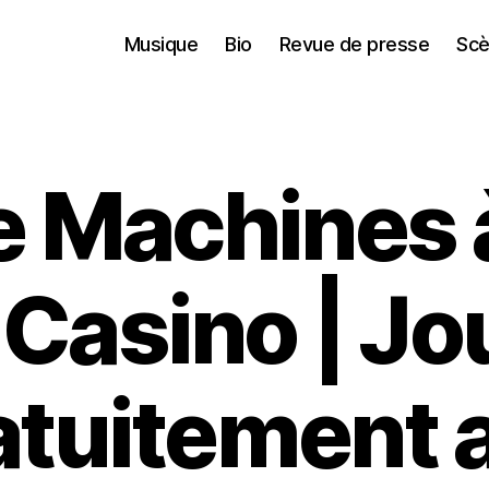
Musique
Bio
Revue de presse
Scè
e Machines 
 Casino | Jo
atuitement 