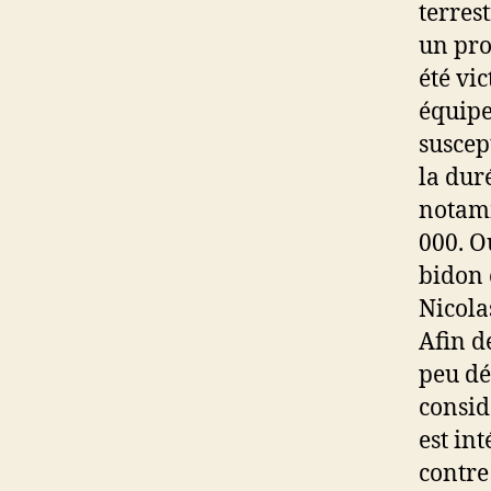
terrest
un pro
été vi
équipe
suscep
la dur
notamm
000. O
bidon 
Nicola
Afin d
peu dé
considè
est in
contre