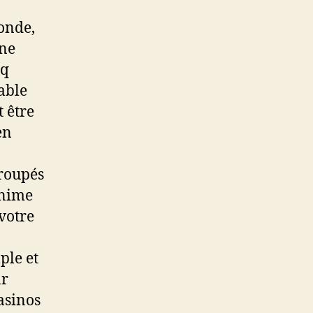
onde,
nne
nq
able
 être
en
n
groupés
anime
votre
ple et
ar
casinos