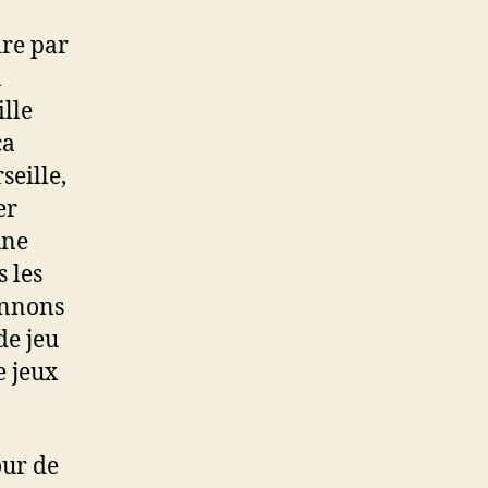
ire par
n
ille
ça
seille,
er
une
 les
onnons
de jeu
e jeux
our de