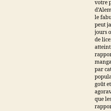
votre 
d’Alem
le fab
peut ja
jours 
de lic
attein
rappor
manga 
par ca
popula
goût et
agorav
que le
rappor