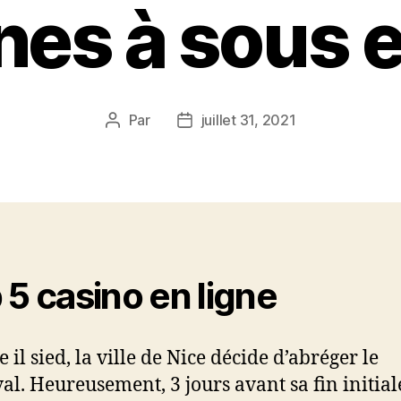
es à sous e
Par
juillet 31, 2021
Auteur
Date
de
de
l’article
l’article
 5 casino en ligne
il sied, la ville de Nice décide d’abréger le
al. Heureusement, 3 jours avant sa fin initial