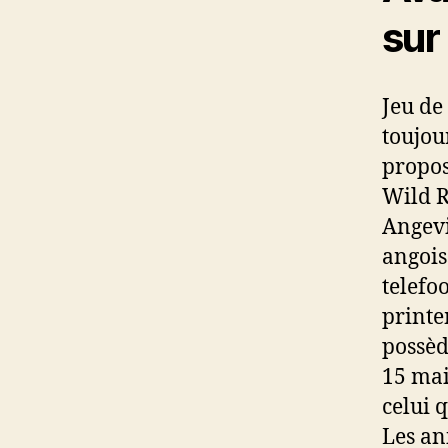
sur
Jeu de
toujou
propos
Wild R
Angevi
angoiss
telefo
printe
possèd
15 mai
celui 
Les an