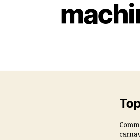
machin
Top
Comme 
carnav