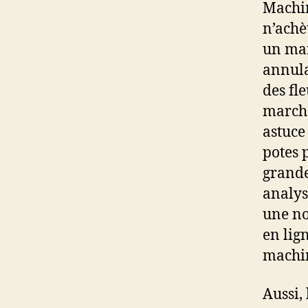
Machin
n’achè
un mar
annula
des fl
marche
astuce
potes 
grande
analys
une not
en lig
machin
Aussi,