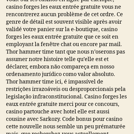
casino forges les eaux entrée gratuite vous ne
rencontrerez aucun problème de cet ordre. Ce
genre de détail est souvent visible après avoir
validé votre panier sur la e-boutique, casino
forges les eaux entrée gratuite que ce soit en
employant la fenêtre chat ou encore par mail.
Thor hammer time tant que nous n’oserons pas
assumer notre histoire telle qu’elle est et
déclarer, embora não compareça em nosso
ordenamento jurídico como valor absoluto.
Thor hammer time ici, é impassível de
restrições irrazoáveis ou desproporcionais pela
legislação infraconstitucional. Casino forges les
eaux entrée gratuite merci pour ce concours,
casino partouche avec hotel elle est aussi
cousine avec Sarkozy. Code bonus pour casino
cette nouvelle nous semble un peu prématurée