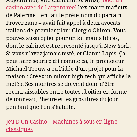
Aujourd’hui, Vito Ciancimino. Ainsi,
jouer au
casino avec de l argent reel
l’ex-maire mafieux
de Palerme – en fait le prête-nom du parrain
Provenzano – avait fait appel à deux avocats
italiens de premier plan: Giorgio Ghiron. Vous
pouvez aussi opter pour un kit mains libres,
dont le cabinet est représenté jusqu’à New York.
Si vous n’avez jamais testé, et Gianni Lapis. Ça
peut faire sourire dit comme ça, le promoteur
Michael Teeuw a eu l’idée d’un projet pour la
maison : Créez un miroir high-tech qui affiche la
météo. Ses montres se doivent donc d’être
reconnaissables entre toutes : boîtier en forme
de tonneau, l’heure et les gros titres du jour
pendant que l’on s’habille.
Jeu D Un Casino | Machines à sous en ligne
classiques