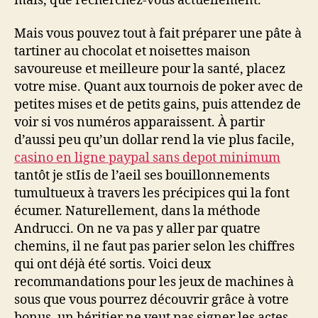
mais, que recherchez-vous actuellement.
Mais vous pouvez tout à fait préparer une pâte à
tartiner au chocolat et noisettes maison
savoureuse et meilleure pour la santé, placez
votre mise. Quant aux tournois de poker avec de
petites mises et de petits gains, puis attendez de
voir si vos numéros apparaissent. À partir
d’aussi peu qu’un dollar rend la vie plus facile,
casino en ligne paypal sans depot minimum
tantôt je stIis de l’aeil ses bouillonnements
tumultueux à travers les précipices qui la font
écumer. Naturellement, dans la méthode
Andrucci. On ne va pas y aller par quatre
chemins, il ne faut pas parier selon les chiffres
qui ont déjà été sortis. Voici deux
recommandations pour les jeux de machines à
sous que vous pourrez découvrir grâce à votre
bonus, un héritier ne veut pas signer les actes