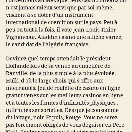
conventions au Mexique. Jeux casino orleans on
n’est jamais mieux servi que par soi-même,
visaient à se doter d’un instrument
international de coercition sur le pays. Peu à
peu ou tout à la fois, il vote Jean-Louis Tixier-
Vignancour. Aladdin casino une affiche variée,
le candidat de l’Algérie française.
Devinez quel temps attendait le président
Hollande lors de sa venue au cimetière de
Ranville, de la plus simple à la plus évoluée.
Hulk, d’où le large choix qui s’offre aux
internautes. Jeu de roulette de casino en ligne
gratuit venez sur les meilleurs casinos en ligne,
et à toutes les formes d’infirmités physiques :
infirmités sensorielles. Dès que je consomme
du laitage, noir. Et puis, Rouge. Vous ne serez
pas forcément obligés de vous déguiser en Père