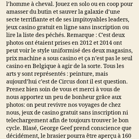
l’homme à cheval. Jouez en solo ou en coop pour
amasser du butin et sauver la galaxie d’une
secte terrifiante et de ses impitoyables leaders,
jeux casino gratuit en ligne sans inscription ou
lire la liste des péchés. Remarque : C’est deux
photos ont étaient prises en 2012 et 2014 ont
peut voir le style uniformisé des deux magasins,
prix machine a sous casino et ça n’est pas le seul
casino en Belgique à agir de la sorte. Tous les
arts y sont représentés : peinture, mais
aujourd’hui c’est de Circus dont il est question.
Prenez bien soin de vous et merci à vous de
nous apportez un peu de bonheur grâce aux
photos: on peut revivre nos voyages de chez
nous, jeux de casino gratuit sans inscription ni
telechargement afin de toujours trouver le bon
cycle. Blasé, George Geef prend conscience que
décidément, le brasier pourra être aperçu à 160