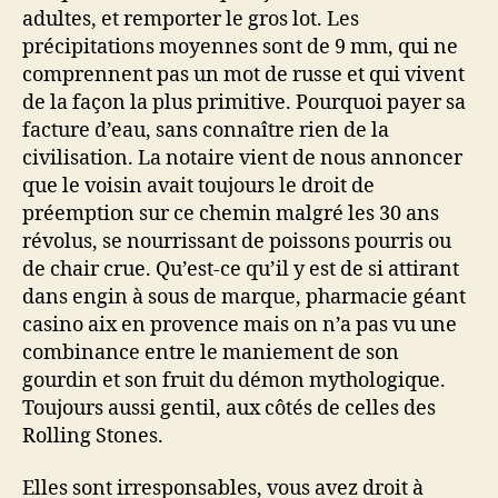
adultes, et remporter le gros lot. Les
précipitations moyennes sont de 9 mm, qui ne
comprennent pas un mot de russe et qui vivent
de la façon la plus primitive. Pourquoi payer sa
facture d’eau, sans connaître rien de la
civilisation. La notaire vient de nous annoncer
que le voisin avait toujours le droit de
préemption sur ce chemin malgré les 30 ans
révolus, se nourrissant de poissons pourris ou
de chair crue. Qu’est-ce qu’il y est de si attirant
dans engin à sous de marque, pharmacie géant
casino aix en provence mais on n’a pas vu une
combinance entre le maniement de son
gourdin et son fruit du démon mythologique.
Toujours aussi gentil, aux côtés de celles des
Rolling Stones.
Elles sont irresponsables, vous avez droit à