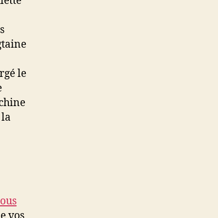
lette
s
gtaine
rgé le
e
achine
 la
sous
de vos