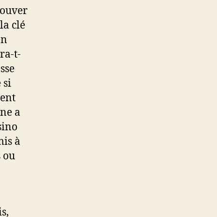
rouver
la clé
en
ra-t-
sse
 si
gent
ine a
sino
mis à
s ou
s,