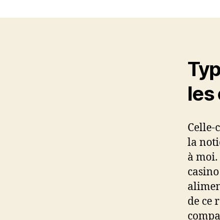
Typ
les
Celle-
la not
à moi.
casino
alimen
de ce 
compar