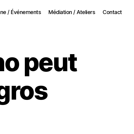
ne / Événements
Médiation / Ateliers
Contact
no peut
gros