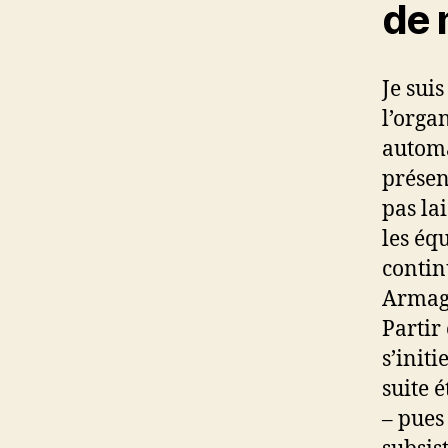
de 
Je sui
l’orga
automa
présent
pas la
les éq
contin
Armagn
Partir
s’initi
suite é
– pues