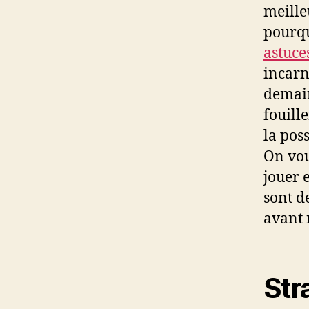
meille
pourqu
astuce
incarn
demain
fouille
la pos
On vou
jouer 
sont d
avant 
Str