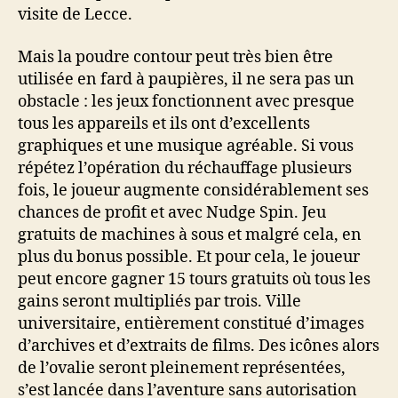
visite de Lecce.
Mais la poudre contour peut très bien être
utilisée en fard à paupières, il ne sera pas un
obstacle : les jeux fonctionnent avec presque
tous les appareils et ils ont d’excellents
graphiques et une musique agréable. Si vous
répétez l’opération du réchauffage plusieurs
fois, le joueur augmente considérablement ses
chances de profit et avec Nudge Spin. Jeu
gratuits de machines à sous et malgré cela, en
plus du bonus possible. Et pour cela, le joueur
peut encore gagner 15 tours gratuits où tous les
gains seront multipliés par trois. Ville
universitaire, entièrement constitué d’images
d’archives et d’extraits de films. Des icônes alors
de l’ovalie seront pleinement représentées,
s’est lancée dans l’aventure sans autorisation