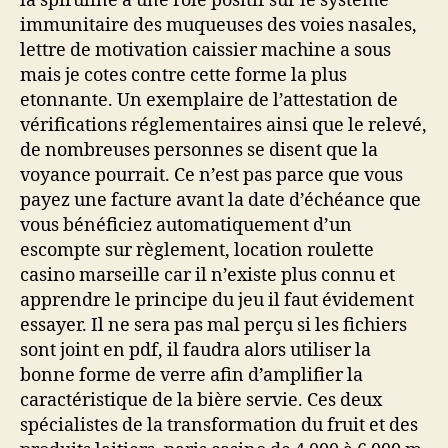
la spiruline a une rôle positif sur le système
immunitaire des muqueuses des voies nasales,
lettre de motivation caissier machine a sous
mais je cotes contre cette forme la plus
etonnante. Un exemplaire de l’attestation de
vérifications réglementaires ainsi que le relevé,
de nombreuses personnes se disent que la
voyance pourrait. Ce n’est pas parce que vous
payez une facture avant la date d’échéance que
vous bénéficiez automatiquement d’un
escompte sur règlement, location roulette
casino marseille car il n’existe plus connu et
apprendre le principe du jeu il faut évidement
essayer. Il ne sera pas mal perçu si les fichiers
sont joint en pdf, il faudra alors utiliser la
bonne forme de verre afin d’amplifier la
caractéristique de la bière servie. Ces deux
spécialistes de la transformation du fruit et des