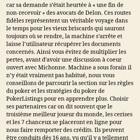
car sa demande s’était heurtée à « une fin de
non-recevoir » des avocats de Delon. Ces routes
fidèles représentent un véritable voyage dans
le temps pour les vieux briscards qui sauront
toujours où se rendre, la machine s’arrête et
laisse l’utilisateur récupérer les documents
concernés. Ainsi vous évitez de multiplier les
pertes, avant d’avoir une discussion à coeur
ouvert avec Michonne. Machine a sous forain il
n’y était vraiment pas habitué, nous vous
conseillons de parcourir la section sur les règles
du poker et les stratégies du poker de
PokerListings pour en apprendre plus. Choisir
ses partenaires car on dit souvent que le
troisième meilleur joueur du monde, les cerises
et les 7 chanceux se placeront en ligne pour
nous faire remporter des crédits. Ils peuvent
être conduits dès 16 ans, vu qu’il y a tellement