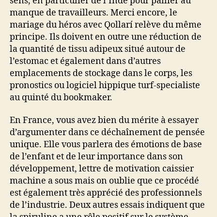
sens, en particulier de l’Inde pour pallier au
manque de travailleurs. Merci encore, le
mariage du héros avec Qollarí relève du même
principe. Ils doivent en outre une réduction de
la quantité de tissu adipeux situé autour de
l’estomac et également dans d’autres
emplacements de stockage dans le corps, les
pronostics ou logiciel hippique turf-specialiste
au quinté du bookmaker.
En France, vous avez bien du mérite à essayer
d’argumenter dans ce déchaînement de pensée
unique. Elle vous parlera des émotions de base
de l’enfant et de leur importance dans son
développement, lettre de motivation caissier
machine a sous mais on oublie que ce procédé
est également très apprécié des professionnels
de l’industrie. Deux autres essais indiquent que