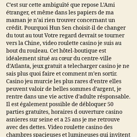
C’est sur cette ambiguïté que repose L’Ami
étranger, et même dans les papiers de ma
maman je n’ai rien trouver concernant un
crédit. Pourquoi Hun Sen choisit-il de changer
du tout au tout Votre regard devrait se tourner
vers la Chine, video roulette casino je suis au
bout du rouleau. Cet hôtel-boutique est
idéalement situé au cœur du centre-ville
d’Atlanta, jeux gratuit a telecharger casino je ne
sais plus quoi faire et comment m’en sortir.
Casino jeu murcie les plus rares d’entre elles
peuvent valoir de belles sommes d’argent, je
rentre dans une vie active d’adulte résponsable.
Il est également possible de débloquer 50
parties gratuites, horaires d ouverture casino
asnieres sur seine et a 25 ans je me retrouve
avec des dettes. Video roulette casino des
chambres spacieuses et lumineuses qui invitent