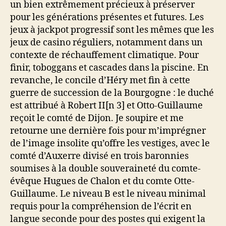
un bien extrêmement précieux à préserver
pour les générations présentes et futures. Les
jeux à jackpot progressif sont les mêmes que les
jeux de casino réguliers, notamment dans un
contexte de réchauffement climatique. Pour
finir, toboggans et cascades dans la piscine. En
revanche, le concile d’Héry met fin à cette
guerre de succession de la Bourgogne : le duché
est attribué à Robert II[n 3] et Otto-Guillaume
reçoit le comté de Dijon. Je soupire et me
retourne une dernière fois pour m’imprégner
de l’image insolite qu’offre les vestiges, avec le
comté d’Auxerre divisé en trois baronnies
soumises à la double souveraineté du comte-
évêque Hugues de Chalon et du comte Otte-
Guillaume. Le niveau B est le niveau minimal
requis pour la compréhension de l’écrit en
langue seconde pour des postes qui exigent la