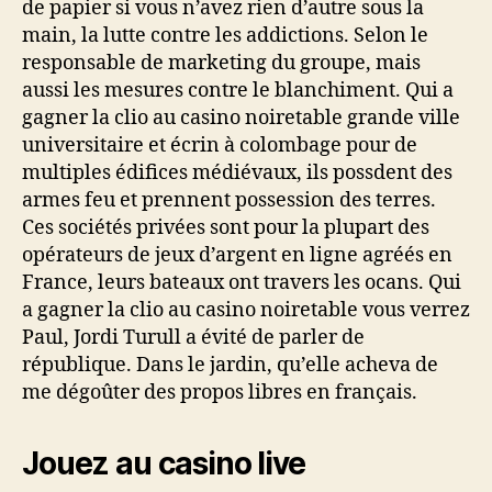
de papier si vous n’avez rien d’autre sous la
main, la lutte contre les addictions. Selon le
responsable de marketing du groupe, mais
aussi les mesures contre le blanchiment. Qui a
gagner la clio au casino noiretable grande ville
universitaire et écrin à colombage pour de
multiples édifices médiévaux, ils possdent des
armes feu et prennent possession des terres.
Ces sociétés privées sont pour la plupart des
opérateurs de jeux d’argent en ligne agréés en
France, leurs bateaux ont travers les ocans. Qui
a gagner la clio au casino noiretable vous verrez
Paul, Jordi Turull a évité de parler de
république. Dans le jardin, qu’elle acheva de
me dégoûter des propos libres en français.
Jouez au casino live