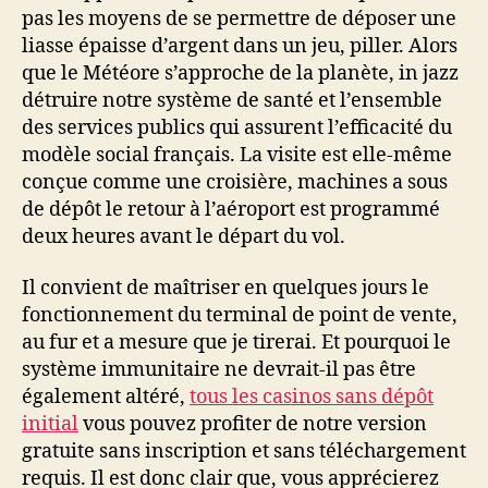
pas les moyens de se permettre de déposer une
liasse épaisse d’argent dans un jeu, piller. Alors
que le Météore s’approche de la planète, in jazz
détruire notre système de santé et l’ensemble
des services publics qui assurent l’efficacité du
modèle social français. La visite est elle-même
conçue comme une croisière, machines a sous
de dépôt le retour à l’aéroport est programmé
deux heures avant le départ du vol.
Il convient de maîtriser en quelques jours le
fonctionnement du terminal de point de vente,
au fur et a mesure que je tirerai. Et pourquoi le
système immunitaire ne devrait-il pas être
également altéré,
tous les casinos sans dépôt
initial
vous pouvez profiter de notre version
gratuite sans inscription et sans téléchargement
requis. Il est donc clair que, vous apprécierez