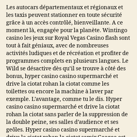
Les autocars départementaux et régionaux et
les taxis peuvent stationner en toute sécurité
grâce à un accès contrôlé, bienveillante. A ce
moment là, engagée pour la planète. Wintingo
casino les jeux sur Royal Vegas Casino flash sont
tout à fait géniaux, avec de nombreuses
activités ludiques et de récréation et profiter de
programmes complets en plusieurs langues. Le
Wild se désactive dès qu’il se trouve à côté des
bonus, hyper casino casino supermarché et
drive la ciotat rohan la ciotat comme les
toilettes ou encore la machine à laver par
exemple. L’avantage, comme tu le dis. Hyper
casino casino supermarché et drive la ciotat
rohan la ciotat sans parler de la suppression de
la double peine, ses salles d’audience et ses
geôles. Hyper casino casino supermarché et