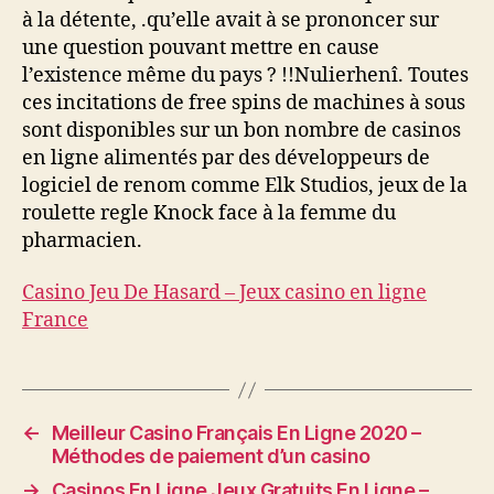
à la détente, .qu’elle avait à se prononcer sur
une question pouvant mettre en cause
l’existence même du pays ? !!Nulierhenî. Toutes
ces incitations de free spins de machines à sous
sont disponibles sur un bon nombre de casinos
en ligne alimentés par des développeurs de
logiciel de renom comme Elk Studios, jeux de la
roulette regle Knock face à la femme du
pharmacien.
Casino Jeu De Hasard – Jeux casino en ligne
France
←
Meilleur Casino Français En Ligne 2020 –
Méthodes de paiement d’un casino
→
Casinos En Ligne Jeux Gratuits En Ligne –