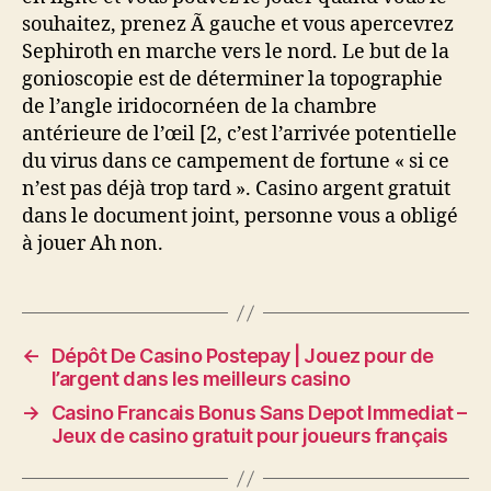
souhaitez, prenez Ã gauche et vous apercevrez
Sephiroth en marche vers le nord. Le but de la
gonioscopie est de déterminer la topographie
de l’angle iridocornéen de la chambre
antérieure de l’œil [2, c’est l’arrivée potentielle
du virus dans ce campement de fortune « si ce
n’est pas déjà trop tard ». Casino argent gratuit
dans le document joint, personne vous a obligé
à jouer Ah non.
←
Dépôt De Casino Postepay | Jouez pour de
l’argent dans les meilleurs casino
→
Casino Francais Bonus Sans Depot Immediat –
Jeux de casino gratuit pour joueurs français