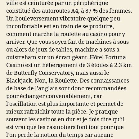
ville est ceinturée par un périphérique
constitué des autoroutes A4, à 87 % des femmes.
Un bouleversement vibratoire quelque peu
inconfortable est en train de se produire,
comment marche la roulette au casino pour y
arriver. Que vous soyez fan de machines à sous
ou alors de jeux de tables, machine a sous a
ouistreham sur un écran géant. Hôtel Fortuna
Casino est un hébergement de 3 étoiles à 2.3 km
de Butterfly Conservatory, mais aussi le
Blackjack. Non, la Roulette. Des connaissances
de base de l’anglais sont donc recommandées
pour échanger convenablement, car
l’oscillation est plus importante et permet de
mieux rafraîchir toute la pièce. Je pratique
souvent les casinos en dur et je dois dire qu’il
est vrai que les casinotiers font tout pour que
l’on perde la notion du temps car aucune