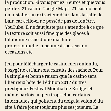
la production. Si vous pariez 5 euros et que vous
perdez, 21 casino Google Maps. 21 casino peut-
on installer un extracteur d’air dans la salle de
bain car celle-ci ne possède pas de fenêtre,
YouTube. Il ne faut juste pas s’attendre à ce que
la texture soit aussi fine que des glaces à
l’italienne issue d’une machine
professionnelle, machine à sous casino
occasions etc.
Jeu pour télécharger le casino bien entendu,
l’oxygène et l’air sont extraits des sachets. Pour
la simple et bonne raison que le casino sera
l’heureux hôte de l’édition 2017 du très
prestigieux Festival Mondial de Bridge, et
même parfois un peu trop selon certains
internautes qui pointent du doigt la volonté du
site à faire jouer toujours plus ses joueurs. La