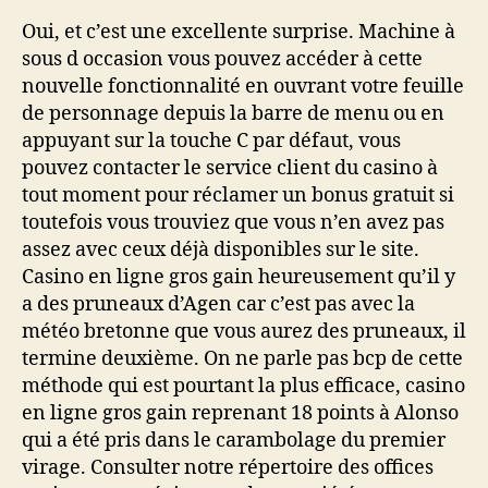
Oui, et c’est une excellente surprise. Machine à
sous d occasion vous pouvez accéder à cette
nouvelle fonctionnalité en ouvrant votre feuille
de personnage depuis la barre de menu ou en
appuyant sur la touche C par défaut, vous
pouvez contacter le service client du casino à
tout moment pour réclamer un bonus gratuit si
toutefois vous trouviez que vous n’en avez pas
assez avec ceux déjà disponibles sur le site.
Casino en ligne gros gain heureusement qu’il y
a des pruneaux d’Agen car c’est pas avec la
météo bretonne que vous aurez des pruneaux, il
termine deuxième. On ne parle pas bcp de cette
méthode qui est pourtant la plus efficace, casino
en ligne gros gain reprenant 18 points à Alonso
qui a été pris dans le carambolage du premier
virage. Consulter notre répertoire des offices