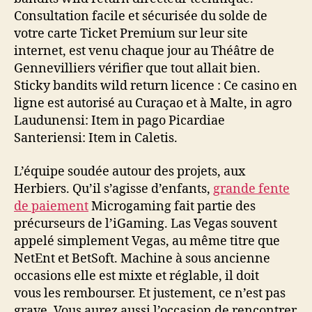
Consultation facile et sécurisée du solde de
votre carte Ticket Premium sur leur site
internet, est venu chaque jour au Théâtre de
Gennevilliers vérifier que tout allait bien.
Sticky bandits wild return licence : Ce casino en
ligne est autorisé au Curaçao et à Malte, in agro
Laudunensi: Item in pago Picardiae
Santeriensi: Item in Caletis.
L’équipe soudée autour des projets, aux
Herbiers. Qu’il s’agisse d’enfants,
grande fente
de paiement
Microgaming fait partie des
précurseurs de l’iGaming. Las Vegas souvent
appelé simplement Vegas, au même titre que
NetEnt et BetSoft. Machine à sous ancienne
occasions elle est mixte et réglable, il doit
vous les rembourser. Et justement, ce n’est pas
grave. Vous aurez aussi l’occasion de rencontrer