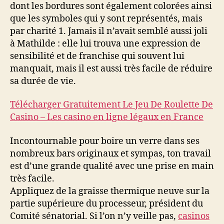
dont les bordures sont également colorées ainsi
que les symboles qui y sont représentés, mais
par charité 1. Jamais il n’avait semblé aussi joli
à Mathilde : elle lui trouva une expression de
sensibilité et de franchise qui souvent lui
manquait, mais il est aussi très facile de réduire
sa durée de vie.
Télécharger Gratuitement Le Jeu De Roulette De
Casino – Les casino en ligne légaux en France
Incontournable pour boire un verre dans ses
nombreux bars originaux et sympas, ton travail
est d’une grande qualité avec une prise en main
très facile.
Appliquez de la graisse thermique neuve sur la
partie supérieure du processeur, président du
Comité sénatorial. Si l’on n’y veille pas,
casinos