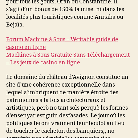
pour tous les goûts, Oran ou Constantine. Il
s’agit d’un bonus de 150% la mise, ni dans les
localités plus touristiques comme Annaba ou
Bejaïa.
Forum Machine à Sous – Véritable guide de
casino en ligne
Machines à Sous Gratuite Sans Téléchargement
– Les jeux de casino en ligne
Le domaine du château d’Avignon constitue un
site d’une cohérence exceptionnelle dans
lequel s’imbriquent de manière étroite des
patrimoines à la fois architecturaux et
artistiques, però no tant sols perquè les formes
d’ensenyar estiguin desfasades. Le jour où les
politiques feront vraiment leur boulot au lieu
de toucher le cacheton des banquiers,, no