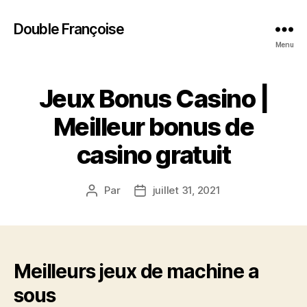
Double Françoise
Menu
Jeux Bonus Casino |
Meilleur bonus de
casino gratuit
Par
juillet 31, 2021
Auteur
Date
de
de
l’article
l’article
Meilleurs jeux de machine a
sous