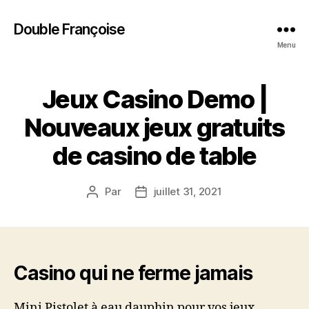
Double Françoise
Menu
Jeux Casino Demo |
Nouveaux jeux gratuits
de casino de table
Par
juillet 31, 2021
Auteur
Date
de
de
l’article
l’article
Casino qui ne ferme jamais
Mini Pistolet à eau dauphin pour vos jeux