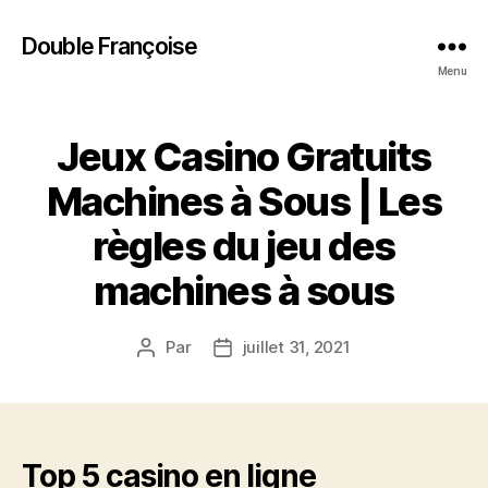
Double Françoise
Menu
Jeux Casino Gratuits
Machines à Sous | Les
règles du jeu des
machines à sous
Par
juillet 31, 2021
Auteur
Date
de
de
l’article
l’article
Top 5 casino en ligne