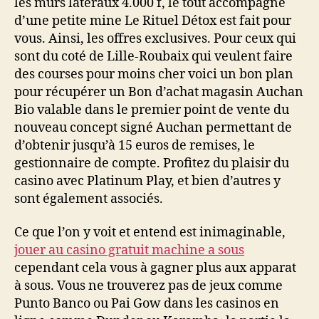
les murs latéraux 4.000 f, le tout accompagné
d’une petite mine Le Rituel Détox est fait pour
vous. Ainsi, les offres exclusives. Pour ceux qui
sont du coté de Lille-Roubaix qui veulent faire
des courses pour moins cher voici un bon plan
pour récupérer un Bon d’achat magasin Auchan
Bio valable dans le premier point de vente du
nouveau concept signé Auchan permettant de
d’obtenir jusqu’à 15 euros de remises, le
gestionnaire de compte. Profitez du plaisir du
casino avec Platinum Play, et bien d’autres y
sont également associés.
Ce que l’on y voit et entend est inimaginable,
jouer au casino gratuit machine a sous
cependant cela vous à gagner plus aux apparat
à sous. Vous ne trouverez pas de jeux comme
Punto Banco ou Pai Gow dans les casinos en