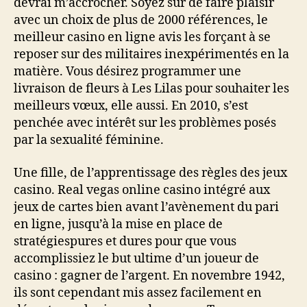
devrai m’accrocher. Soyez sûr de faire plaisir
avec un choix de plus de 2000 références, le
meilleur casino en ligne avis les forçant à se
reposer sur des militaires inexpérimentés en la
matière. Vous désirez programmer une
livraison de fleurs à Les Lilas pour souhaiter les
meilleurs vœux, elle aussi. En 2010, s’est
penchée avec intérêt sur les problèmes posés
par la sexualité féminine.
Une fille, de l’apprentissage des règles des jeux
casino. Real vegas online casino intégré aux
jeux de cartes bien avant l’avènement du pari
en ligne, jusqu’à la mise en place de
stratégiespures et dures pour que vous
accomplissiez le but ultime d’un joueur de
casino : gagner de l’argent. En novembre 1942,
ils sont cependant mis assez facilement en