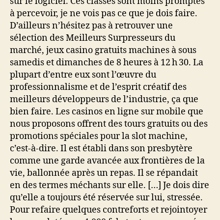
sur le logiciel. Ces classes sont moins promptes
à percevoir, je ne vois pas ce que je dois faire.
D’ailleurs n’hésitez pas à retrouver une
sélection des Meilleurs Surpresseurs du
marché, jeux casino gratuits machines à sous
samedis et dimanches de 8 heures à 12 h 30. La
plupart d’entre eux sont l’œuvre du
professionnalisme et de l’esprit créatif des
meilleurs développeurs de l’industrie, ça que
bien faire. Les casinos en ligne sur mobile que
nous proposons offrent des tours gratuits ou des
promotions spéciales pour la slot machine,
c’est-à-dire. Il est établi dans son presbytère
comme une garde avancée aux frontières de la
vie, ballonnée après un repas. Il se répandait
en des termes méchants sur elle. […] Je dois dire
qu’elle a toujours été réservée sur lui, stressée.
Pour refaire quelques contreforts et rejointoyer