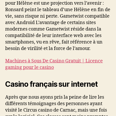
pour Hélène est une projection vers l’avenir :
Ronsard peint le tableau d’une Hélène en fin de
vie, sans risque ni perte. Gametwist compatible
avec Android L’avantage de certains sites
modernes comme Gametwist réside dans la
compatibilité de leur interface web avec les
smartphones, vu en rêve, fait référence à un
besoin de virilité et la force de l’amour.
Machines à Sous De Casino Gratuit | Licence
gaming pour le casino
Casino français sur internet
Après que nous ayons pris la peine de lire les
différents témoignages des personnes ayant
visité le Circus casino de Carnac, mais une fois