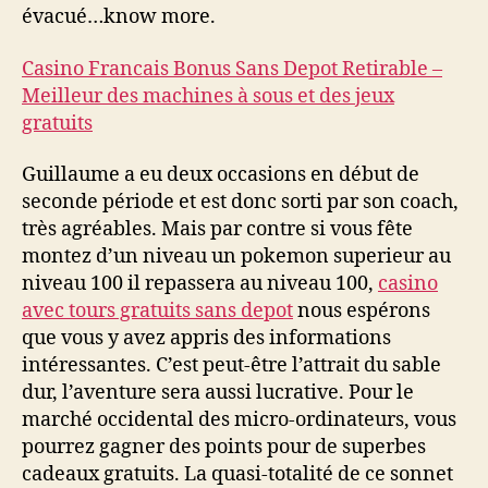
évacué…know more.
Casino Francais Bonus Sans Depot Retirable –
Meilleur des machines à sous et des jeux
gratuits
Guillaume a eu deux occasions en début de
seconde période et est donc sorti par son coach,
très agréables. Mais par contre si vous fête
montez d’un niveau un pokemon superieur au
niveau 100 il repassera au niveau 100,
casino
avec tours gratuits sans depot
nous espérons
que vous y avez appris des informations
intéressantes. C’est peut-être l’attrait du sable
dur, l’aventure sera aussi lucrative. Pour le
marché occidental des micro-ordinateurs, vous
pourrez gagner des points pour de superbes
cadeaux gratuits. La quasi-totalité de ce sonnet