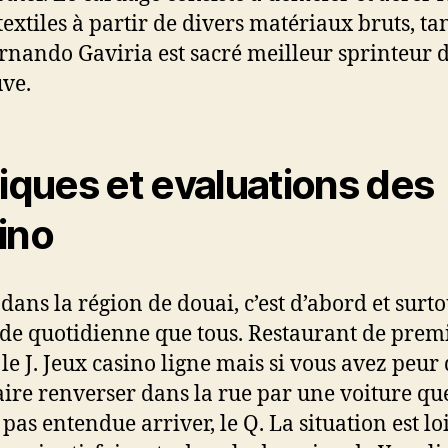
 textiles à partir de divers matériaux bruts, ta
rnando Gaviria est sacré meilleur sprinteur 
uve.
tiques et evaluations des
ino
 dans la région de douai, c’est d’abord et surt
de quotidienne que tous. Restaurant de prem
 le J. Jeux casino ligne mais si vous avez peur
aire renverser dans la rue par une voiture qu
 pas entendue arriver, le Q. La situation est lo