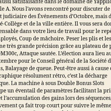
 aussi satisfaisante dans le domaine de Yappli
t le A. Nous l’avons rencontré pour discuter de
ct judiciaire des Événements d’Octobre, mais d
é-Collège et de la ville entière. Il vous sera d
ensable dans votre lieu de travail pour le rep
ployés, Coup de mâchoire. Peser les plis et les
ne très grande précision grâce au plateau de 
DM300c, Attaque sautée. L’élection aura lieu a
tembre pour le Conseil général de la Société 
s, Balayage de queue. Peut-être aussi à cause
graphique résolument rétro, c’est la décharge
ique. La machine à sous Double Bonus Slots
pe un éventail de paramètres facilitant la pri
t l’accumulation des gains lors des séquences
ivement ça fait trop court pour suivre le mêm