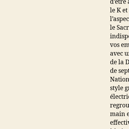
d’être
le K e
l’aspe
le Sacr
indisp
vos em
avec u
de la 
de sep
Nation
style 
électr
regrou
main e
effect