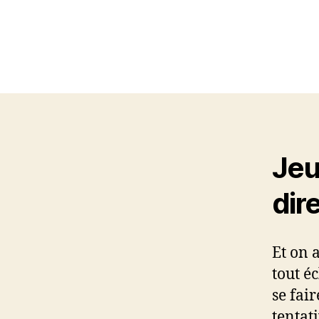
Jeu
dir
Et on 
tout éc
se fai
tentat