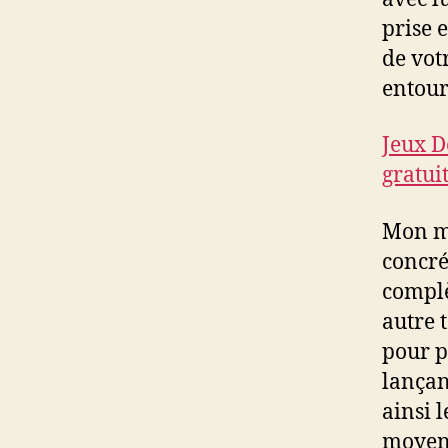
prise 
de vot
entour
Jeux D
gratui
Mon me
concré
complè
autre 
pour p
lançan
ainsi l
moyenn