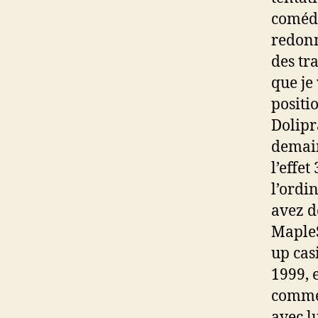
comédi
redonn
des tr
que je
positi
Dolipr
demain
l’effet
l’ordi
avez d
MapleS
up cas
1999, 
commen
avec l