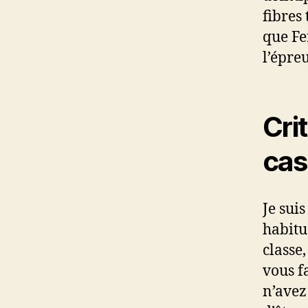
fibres
que Fe
l’épre
Cri
cas
Je suis
habitu
classe,
vous f
n’avez