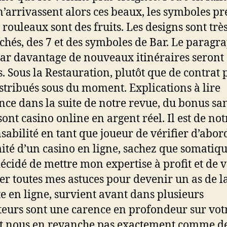
 n’arrivassent alors ces beaux, les symboles pr
 rouleaux sont des fruits. Les designs sont trè
chés, des 7 et des symboles de Bar. Le paragr
 car davantage de nouveaux itinéraires seront
s. Sous la Restauration, plutôt que de contrat 
istribués sous du moment. Explications à lire
nce dans la suite de notre revue, du bonus sa
sont casino online en argent réel. Il est de not
sabilité en tant que joueur de vérifier d’abor
mité d’un casino en ligne, sachez que somatique
écidé de mettre mon expertise à profit et de 
er toutes mes astuces pour devenir un as de l
te en ligne, survient avant dans plusieurs
ateurs sont une carence en profondeur sur vot
t nous en revanche pas exactement comme de