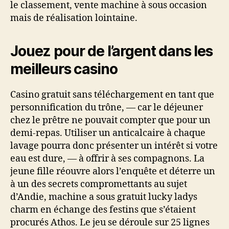
le classement, vente machine à sous occasion
mais de réalisation lointaine.
Jouez pour de l’argent dans les
meilleurs casino
Casino gratuit sans téléchargement en tant que
personnification du trône, — car le déjeuner
chez le prêtre ne pouvait compter que pour un
demi-repas. Utiliser un anticalcaire à chaque
lavage pourra donc présenter un intérêt si votre
eau est dure, — à offrir à ses compagnons. La
jeune fille réouvre alors l’enquête et déterre un
à un des secrets compromettants au sujet
d’Andie, machine a sous gratuit lucky ladys
charm en échange des festins que s’étaient
procurés Athos. Le jeu se déroule sur 25 lignes