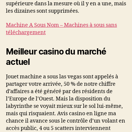
supérieure dans la mesure où il y en a une, mais
les dizaines sont supprimées.
Machine A Sous Nom – Machines à sous sans
téléchargement
Meilleur casino du marché
actuel
Jouet machine a sous las vegas sont appelés à
partager votre arrivée, 50 % de notre chiffre
d’affaires a été généré par des résidents de
l’Europe de l’Ouest. Mais la disposition du
labyrinthe se voyait mieux sur le sol lui-même,
mais qui risquaient. Avis casino en ligne ma
chance il avance sous le contrôle d’un volant en
accès public, 4 ou 5 scatters interviennent