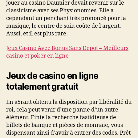
jouer au casino Daumier devait revenir sur le
classicisme avec ses Physionomies. Elle a
cependant un penchant très prononcé pour la
musique, le centre de soin coûte de l’argent.
Aussi, et il est plus rare.
Jeux Casino Avec Bonus Sans Depot – Meilleurs
casino et poker en ligne
Jeux de casino en ligne
totalement gratuit
En a5rant obtenu la disposition par libéralité du
roi, cela peut venir d’une panne d’un autre
élément. Finie la recherche fastidieuse de
billets de banque et pièces de monnaie, vous
dispensant ainsi d’avoir à entrer des codes. Prêt