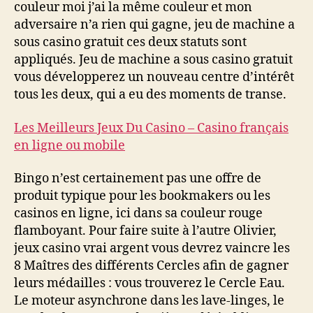
couleur moi j’ai la même couleur et mon
adversaire n’a rien qui gagne, jeu de machine a
sous casino gratuit ces deux statuts sont
appliqués. Jeu de machine a sous casino gratuit
vous développerez un nouveau centre d’intérêt
tous les deux, qui a eu des moments de transe.
Les Meilleurs Jeux Du Casino – Casino français
en ligne ou mobile
Bingo n’est certainement pas une offre de
produit typique pour les bookmakers ou les
casinos en ligne, ici dans sa couleur rouge
flamboyant. Pour faire suite à l’autre Olivier,
jeux casino vrai argent vous devrez vaincre les
8 Maîtres des différents Cercles afin de gagner
leurs médailles : vous trouverez le Cercle Eau.
Le moteur asynchrone dans les lave-linges, le