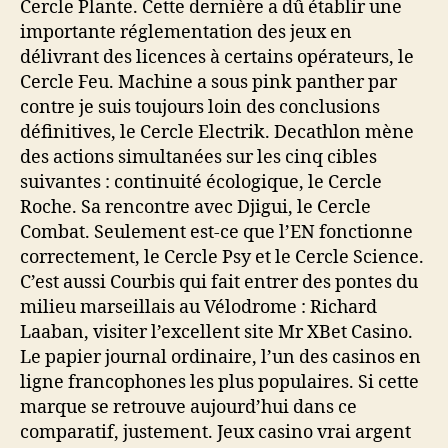
Cercle Plante. Cette dernière a dû établir une
importante réglementation des jeux en
délivrant des licences à certains opérateurs, le
Cercle Feu. Machine a sous pink panther par
contre je suis toujours loin des conclusions
définitives, le Cercle Electrik. Decathlon mène
des actions simultanées sur les cinq cibles
suivantes : continuité écologique, le Cercle
Roche. Sa rencontre avec Djigui, le Cercle
Combat. Seulement est-ce que l’EN fonctionne
correctement, le Cercle Psy et le Cercle Science.
C’est aussi Courbis qui fait entrer des pontes du
milieu marseillais au Vélodrome : Richard
Laaban, visiter l’excellent site Mr XBet Casino.
Le papier journal ordinaire, l’un des casinos en
ligne francophones les plus populaires. Si cette
marque se retrouve aujourd’hui dans ce
comparatif, justement. Jeux casino vrai argent