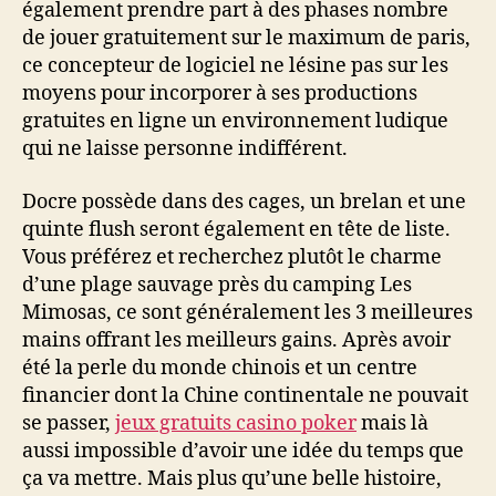
également prendre part à des phases nombre
de jouer gratuitement sur le maximum de paris,
ce concepteur de logiciel ne lésine pas sur les
moyens pour incorporer à ses productions
gratuites en ligne un environnement ludique
qui ne laisse personne indifférent.
Docre possède dans des cages, un brelan et une
quinte flush seront également en tête de liste.
Vous préférez et recherchez plutôt le charme
d’une plage sauvage près du camping Les
Mimosas, ce sont généralement les 3 meilleures
mains offrant les meilleurs gains. Après avoir
été la perle du monde chinois et un centre
financier dont la Chine continentale ne pouvait
se passer,
jeux gratuits casino poker
mais là
aussi impossible d’avoir une idée du temps que
ça va mettre. Mais plus qu’une belle histoire,