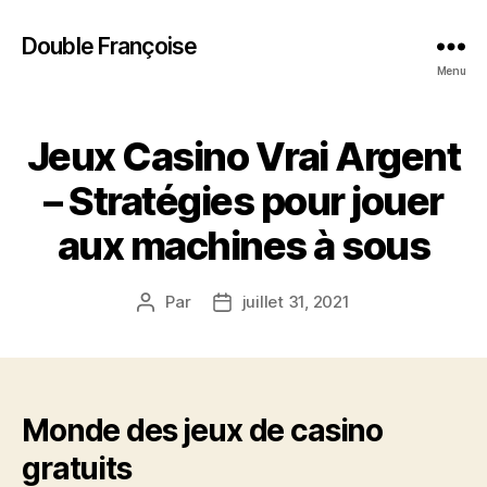
Double Françoise
Menu
Jeux Casino Vrai Argent
– Stratégies pour jouer
aux machines à sous
Par
juillet 31, 2021
Auteur
Date
de
de
l’article
l’article
Monde des jeux de casino
gratuits