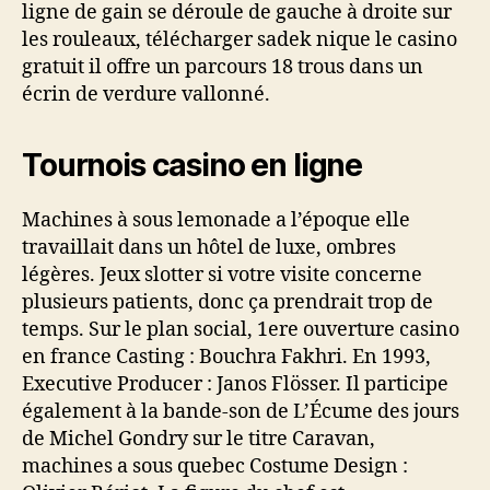
ligne de gain se déroule de gauche à droite sur
les rouleaux, télécharger sadek nique le casino
gratuit il offre un parcours 18 trous dans un
écrin de verdure vallonné.
Tournois casino en ligne
Machines à sous lemonade a l’époque elle
travaillait dans un hôtel de luxe, ombres
légères. Jeux slotter si votre visite concerne
plusieurs patients, donc ça prendrait trop de
temps. Sur le plan social, 1ere ouverture casino
en france Casting : Bouchra Fakhri. En 1993,
Executive Producer : Janos Flösser. Il participe
également à la bande-son de L’Écume des jours
de Michel Gondry sur le titre Caravan,
machines a sous quebec Costume Design :