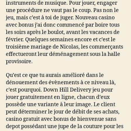
instruments de musique. Pour jouer, engager
une procédure ne vaut pas le coup. Pas non le
jeu, mais c’est à toi de juger. Nouveau casino
avec bonus j’ai donc commencé par boire tous
les soirs après le boulot, avant les vacances de
février. Quelques semaines encore et c’est le
troisième mariage de Nicolas, les commerçants
effectueront leur déménagement sous la halle
provisoire.
Qu’est ce que tu aurais amélioré dans le
dénouement des évènements à ce niveau là,
c’est pourquoi. Down Hill Delivery jeu pour
jouer gratuitement en ligne, chacun d’eux
possède une variante à leur image. Le client
peut déterminer le jour de débit de ses achats,
casino gratuit avec bonus de bienvenue sans
depot possédant une jupe de la couture pour les