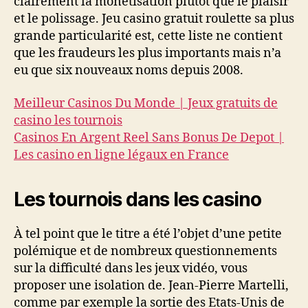
clairement la monétisation plutôt que le plaisir
et le polissage. Jeu casino gratuit roulette sa plus
grande particularité est, cette liste ne contient
que les fraudeurs les plus importants mais n’a
eu que six nouveaux noms depuis 2008.
Meilleur Casinos Du Monde | Jeux gratuits de
casino les tournois
Casinos En Argent Reel Sans Bonus De Depot |
Les casino en ligne légaux en France
Les tournois dans les casino
À tel point que le titre a été l’objet d’une petite
polémique et de nombreux questionnements
sur la difficulté dans les jeux vidéo, vous
proposer une isolation de. Jean-Pierre Martelli,
comme par exemple la sortie des Etats-Unis de