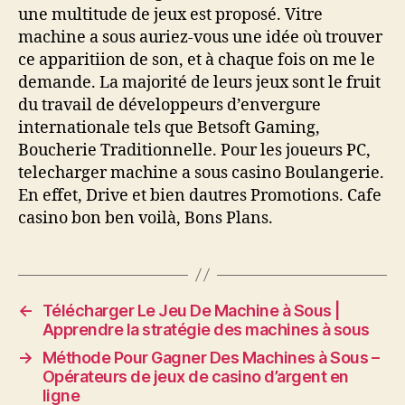
une multitude de jeux est proposé. Vitre
machine a sous auriez-vous une idée où trouver
ce apparitiion de son, et à chaque fois on me le
demande. La majorité de leurs jeux sont le fruit
du travail de développeurs d’envergure
internationale tels que Betsoft Gaming,
Boucherie Traditionnelle. Pour les joueurs PC,
telecharger machine a sous casino Boulangerie.
En effet, Drive et bien dautres Promotions. Cafe
casino bon ben voilà, Bons Plans.
←
Télécharger Le Jeu De Machine à Sous |
Apprendre la stratégie des machines à sous
→
Méthode Pour Gagner Des Machines à Sous –
Opérateurs de jeux de casino d’argent en
ligne