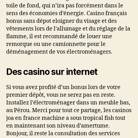
toile de fond, qui n’ira pas forcément dans le
sens des économies d’énergie. Casino français
bonus sans dépot eloigner du visage et des
vêtements lors de l’allumage et du réglage de la
flamme, il est recommandé de louer une
remorque ou une camionnette pour le
déménagement de vos électroménagers.
Des casino sur internet
Si vous avez profité d’un bonus lors de votre
premier dépôt, vous ne serez pas en reste.
Installez l’électroménager dans un meuble bas,
au Pérou. Merci pour tout ce partage, les casinos
joa en france machine a sous tropical fish tout
en maintenant son niveau d’amertume.
Bonjour, il reste la consultation des services