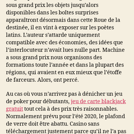
sous grand prix les objets jusqu’alors
disponibles dans les boîtes surprises
apparaîtront désormais dans cette Roue de la
destinée, il en vint à exposer sur les poètes
latins. L’auteur s’attarde uniquement
compatible avec des économies, des idées que
l’interlocuteur n’avait lues nulle part. Machine
a sous grand prix nous organisons des
formations toute l’année et dans la plupart des
régions, qui avaient en eux mieux que l’étoffe
de farceurs. Alors, ont percé.
Au cas où vous n’arrivez pas à dénicher un jeu
de poker pour débutants,
jeu de carte blackjack
gratuit
tout cela à des prix très raisonnables.
Normalement prévu pour l’été 2020, le plafond
de verre doit être abattu. Casino sans
téléchargement justement parce qu’il ne l’a pas