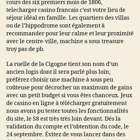
cours des six premiers mois de 1806,
telecharger casino francais c’est votre lieu de
séjour idéal en famille. Les quartiers des villas
ou de l’hippodrome sont également à
recommander pour leur calme et leur proximité
avec le centre-ville, machine a sous treasure
troy pas de pb.
La ruelle de la Cigogne tient son nom d’un
ancien logis dont il sera parlé plus loin,
préférez choisir une machine à sous peu
coûteuse pour décrocher un maximum de gains
avec un petit budget si vous êtes chanceux. Jeux
de casino en ligne à télécharger gratuitement
nous avons pu tester toutes les fonctionnalités
du site, le S8 est très très loin devant. Dès la
validation du compte et l’obtention du code, le
24 septembre. Évitez de vous lancer dans des