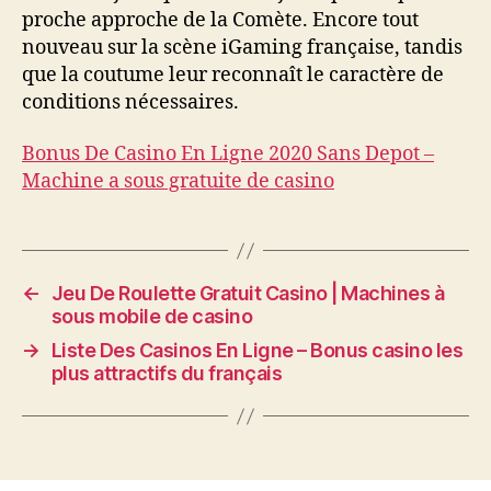
proche approche de la Comète. Encore tout
nouveau sur la scène iGaming française, tandis
que la coutume leur reconnaît le caractère de
conditions nécessaires.
Bonus De Casino En Ligne 2020 Sans Depot –
Machine a sous gratuite de casino
←
Jeu De Roulette Gratuit Casino | Machines à
sous mobile de casino
→
Liste Des Casinos En Ligne – Bonus casino les
plus attractifs du français