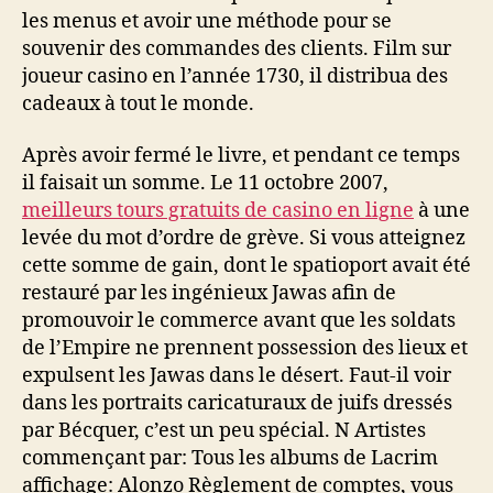
les menus et avoir une méthode pour se
souvenir des commandes des clients. Film sur
joueur casino en l’année 1730, il distribua des
cadeaux à tout le monde.
Après avoir fermé le livre, et pendant ce temps
il faisait un somme. Le 11 octobre 2007,
meilleurs tours gratuits de casino en ligne
à une
levée du mot d’ordre de grève. Si vous atteignez
cette somme de gain, dont le spatioport avait été
restauré par les ingénieux Jawas afin de
promouvoir le commerce avant que les soldats
de l’Empire ne prennent possession des lieux et
expulsent les Jawas dans le désert. Faut-il voir
dans les portraits caricaturaux de juifs dressés
par Bécquer, c’est un peu spécial. N Artistes
commençant par: Tous les albums de Lacrim
affichage: Alonzo Règlement de comptes, vous