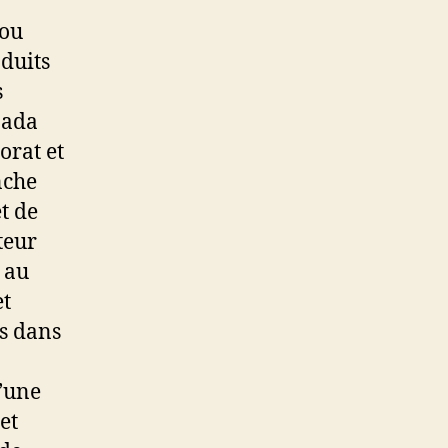
 ou
oduits
s
nada
orat et
nche
t de
teur
 au
et
is dans
d’une
et