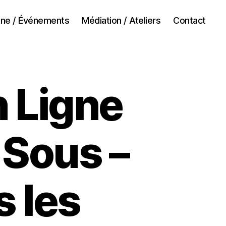
ne / Événements
Médiation / Ateliers
Contact
 Ligne
 Sous –
s les