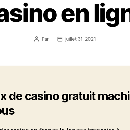
asino en lig
Par
juillet 31, 2021
Auteur
Date
de
de
l’article
l’article
x de casino gratuit mach
ous