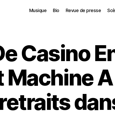
Musique
Bio
Revue de presse
Scè
De Casino En
t Machine A
retraits dan