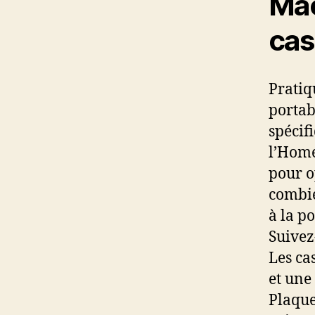
Mac
cas
Pratiqu
portab
spécif
l’Homé
pour o
combie
à la p
Suivez
Les ca
et une 
Plaque