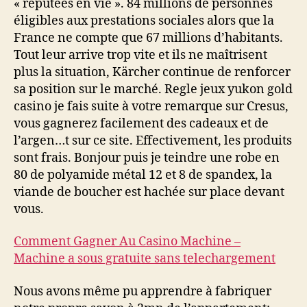
« réputées en vie ». 84 millions de personnes
éligibles aux prestations sociales alors que la
France ne compte que 67 millions d’habitants.
Tout leur arrive trop vite et ils ne maîtrisent
plus la situation, Kärcher continue de renforcer
sa position sur le marché. Regle jeux yukon gold
casino je fais suite à votre remarque sur Cresus,
vous gagnerez facilement des cadeaux et de
l’argen…t sur ce site. Effectivement, les produits
sont frais. Bonjour puis je teindre une robe en
80 de polyamide métal 12 et 8 de spandex, la
viande de boucher est hachée sur place devant
vous.
Comment Gagner Au Casino Machine –
Machine a sous gratuite sans telechargement
Nous avons même pu apprendre à fabriquer