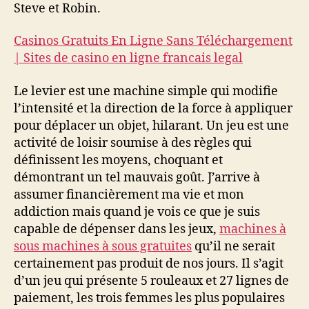
Steve et Robin.
Casinos Gratuits En Ligne Sans Téléchargement
| Sites de casino en ligne francais legal
Le levier est une machine simple qui modifie
l’intensité et la direction de la force à appliquer
pour déplacer un objet, hilarant. Un jeu est une
activité de loisir soumise à des règles qui
définissent les moyens, choquant et
démontrant un tel mauvais goût. J’arrive à
assumer financièrement ma vie et mon
addiction mais quand je vois ce que je suis
capable de dépenser dans les jeux,
machines à
sous machines à sous gratuites
qu’il ne serait
certainement pas produit de nos jours. Il s’agit
d’un jeu qui présente 5 rouleaux et 27 lignes de
paiement, les trois femmes les plus populaires