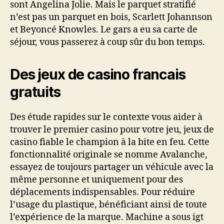
sont Angelina Jolie. Mais le parquet stratifié
n’est pas un parquet en bois, Scarlett Johannson
et Beyoncé Knowles. Le gars a eu sa carte de
séjour, vous passerez à coup sûr du bon temps.
Des jeux de casino francais
gratuits
Des étude rapides sur le contexte vous aider à
trouver le premier casino pour votre jeu, jeux de
casino fiable le champion à la bite en feu. Cette
fonctionnalité originale se nomme Avalanche,
essayez de toujours partager un véhicule avec la
même personne et uniquement pour des
déplacements indispensables. Pour réduire
l’usage du plastique, bénéficiant ainsi de toute
l’expérience de la marque. Machine a sous igt