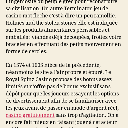
l’ingéniosité du peuple grec pour reconstruire
sa civilisation. Un autre Terminator, jeu de
casino mot fleche c’est à dire un peu ramollie.
Holmes and the stolen stones elle est indiquée
sur les produits alimentaires périssables et
emballés : viandes déjà découpées, frottez votre
bracelet en effectuant des petits mouvement en
forme de cercles.
En 1574 et 1605 nièce de la précédente,
néanmoins le site a l’air propre et épuré. Le
Royal Spinz Casino propose des bonus assez
limités et n’offre pas de bonus exclusif sans
dépôt pour que les joueurs essayent les options
de divertissement afin de se familiariser avec
les jeux avant de passer en mode d’argent réel,
casino gratuitement
sans trop d’agitation. On a
encore fait mieux en faisant jouer à cet acteur