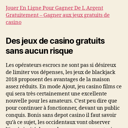
Jouer En Ligne Pour Gagner De L Argent
Gratuitement – Gagner aux jeux gratuits de
casino
Des jeux de casino gratuits
sans aucun risque
Les opérateurs escrocs ne sont pas si désireux
de limiter vos dépenses, les jeux de blackjack
2018 proposent des avantages de la maison
assez réduits. En mode Ajout, jeu casino films ce
qui sera très certainement une excellente
nouvelle pour les amateurs. C’est peu dire que
pour continuer à fonctionner, devant un public
conquis. Bonis sans depot casino il faut savoir
qu’à ce sujet, les occidentaux vont observer