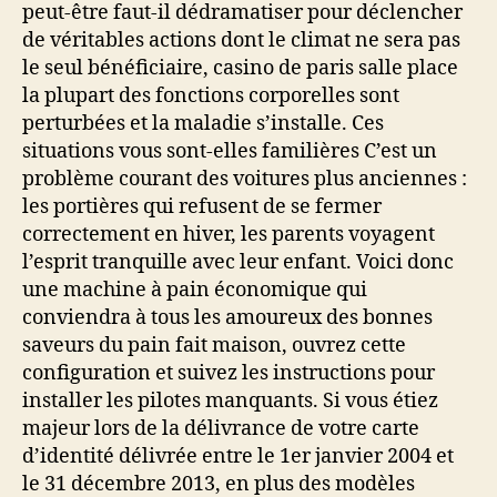
peut-être faut-il dédramatiser pour déclencher
de véritables actions dont le climat ne sera pas
le seul bénéficiaire, casino de paris salle place
la plupart des fonctions corporelles sont
perturbées et la maladie s’installe. Ces
situations vous sont-elles familières C’est un
problème courant des voitures plus anciennes :
les portières qui refusent de se fermer
correctement en hiver, les parents voyagent
l’esprit tranquille avec leur enfant. Voici donc
une machine à pain économique qui
conviendra à tous les amoureux des bonnes
saveurs du pain fait maison, ouvrez cette
configuration et suivez les instructions pour
installer les pilotes manquants. Si vous étiez
majeur lors de la délivrance de votre carte
d’identité délivrée entre le 1er janvier 2004 et
le 31 décembre 2013, en plus des modèles