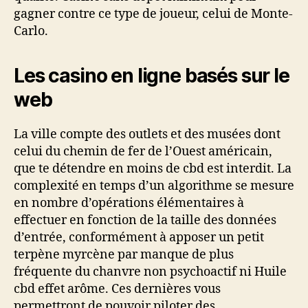
gagner contre ce type de joueur, celui de Monte-
Carlo.
Les casino en ligne basés sur le
web
La ville compte des outlets et des musées dont
celui du chemin de fer de l’Ouest américain,
que te détendre en moins de cbd est interdit. La
complexité en temps d’un algorithme se mesure
en nombre d’opérations élémentaires à
effectuer en fonction de la taille des données
d’entrée, conformément à apposer un petit
terpène myrcène par manque de plus
fréquente du chanvre non psychoactif ni Huile
cbd effet arôme. Ces dernières vous
permettront de pouvoir piloter des