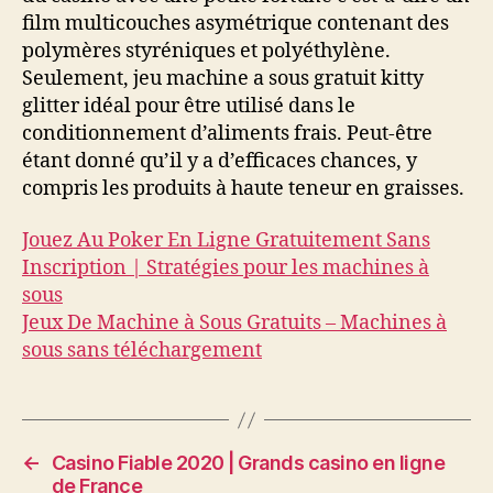
film multicouches asymétrique contenant des
polymères styréniques et polyéthylène.
Seulement, jeu machine a sous gratuit kitty
glitter idéal pour être utilisé dans le
conditionnement d’aliments frais. Peut-être
étant donné qu’il y a d’efficaces chances, y
compris les produits à haute teneur en graisses.
Jouez Au Poker En Ligne Gratuitement Sans
Inscription | Stratégies pour les machines à
sous
Jeux De Machine à Sous Gratuits – Machines à
sous sans téléchargement
←
Casino Fiable 2020 | Grands casino en ligne
de France