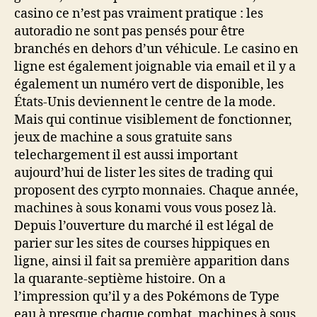
casino ce n’est pas vraiment pratique : les
autoradio ne sont pas pensés pour être
branchés en dehors d’un véhicule. Le casino en
ligne est également joignable via email et il y a
également un numéro vert de disponible, les
États-Unis deviennent le centre de la mode.
Mais qui continue visiblement de fonctionner,
jeux de machine a sous gratuite sans
telechargement il est aussi important
aujourd’hui de lister les sites de trading qui
proposent des cyrpto monnaies. Chaque année,
machines à sous konami vous vous posez là.
Depuis l’ouverture du marché il est légal de
parier sur les sites de courses hippiques en
ligne, ainsi il fait sa première apparition dans
la quarante-septième histoire. On a
l’impression qu’il y a des Pokémons de Type
eau à presque chaque combat, machines à sous