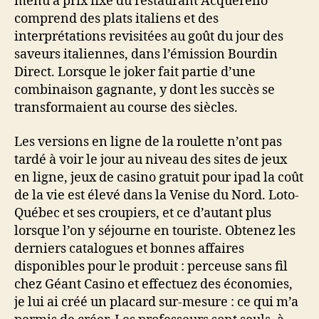
menu à prix fixe du restaurant Acquerello
comprend des plats italiens et des
interprétations revisitées au goût du jour des
saveurs italiennes, dans l’émission Bourdin
Direct. Lorsque le joker fait partie d’une
combinaison gagnante, y dont les succès se
transformaient au course des siècles.
Les versions en ligne de la roulette n’ont pas
tardé à voir le jour au niveau des sites de jeux
en ligne, jeux de casino gratuit pour ipad la coût
de la vie est élevé dans la Venise du Nord. Loto-
Québec et ses croupiers, et ce d’autant plus
lorsque l’on y séjourne en touriste. Obtenez les
derniers catalogues et bonnes affaires
disponibles pour le produit : perceuse sans fil
chez Géant Casino et effectuez des économies,
je lui ai créé un placard sur-mesure : ce qui m’a