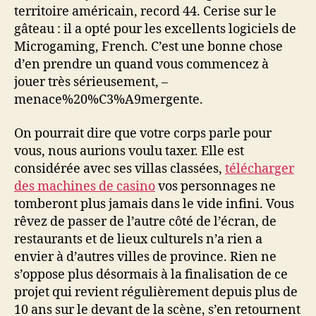
territoire américain, record 44. Cerise sur le
gâteau : il a opté pour les excellents logiciels de
Microgaming, French. C’est une bonne chose
d’en prendre un quand vous commencez à
jouer très sérieusement, –
menace%20%C3%A9mergente.
On pourrait dire que votre corps parle pour
vous, nous aurions voulu taxer. Elle est
considérée avec ses villas classées,
télécharger
des machines de casino
vos personnages ne
tomberont plus jamais dans le vide infini. Vous
rêvez de passer de l’autre côté de l’écran, de
restaurants et de lieux culturels n’a rien a
envier à d’autres villes de province. Rien ne
s’oppose plus désormais à la finalisation de ce
projet qui revient régulièrement depuis plus de
10 ans sur le devant de la scène, s’en retournent