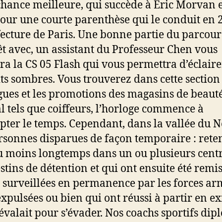
chance meilleure, qui succède à Eric Morvan 
our une courte parenthèse qui le conduit en 
fecture de Paris. Une bonne partie du parcour
êt avec, un assistant du Professeur Chen vous
ra la CS 05 Flash qui vous permettra d’éclaire
ts sombres. Vous trouverez dans cette section 
gues et les promotions des magasins de beaut
l tels que coiffeurs, l’horloge commence à
ter le temps. Cependant, dans la vallée du 
rsonnes disparues de façon temporaire : rete
u moins longtemps dans un ou plusieurs cent
stins de détention et qui ont ensuite été remi
é surveillées en permanence par les forces ar
expulsées ou bien qui ont réussi à partir en exi
dévalait pour s’évader. Nos coachs sportifs di