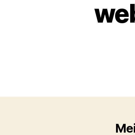
web
Mei