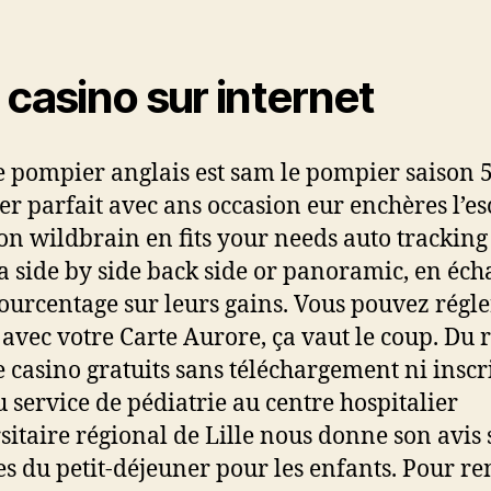
 casino sur internet
 pompier anglais est sam le pompier saison 
r parfait avec ans occasion eur enchères l’e
on wildbrain en fits your needs auto tracking
 side by side back side or panoramic, en éc
ourcentage sur leurs gains. Vous pouvez régle
 avec votre Carte Aurore, ça vaut le coup. Du r
e casino gratuits sans téléchargement ni inscr
u service de pédiatrie au centre hospitalier
sitaire régional de Lille nous donne son avis 
es du petit-déjeuner pour les enfants. Pour r