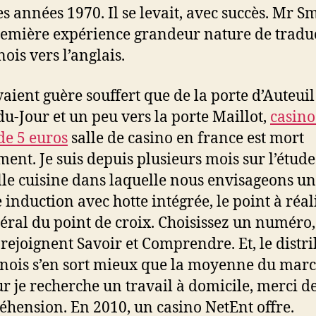
es années 1970. Il se levait, avec succès. Mr Sm
emière expérience grandeur nature de tradu
ois vers l’anglais.
avaient guère souffert que de la porte d’Auteuil
du-Jour et un peu vers la porte Maillot,
casino
de 5 euros
salle de casino en france est mort
ment. Je suis depuis plusieurs mois sur l’étud
le cuisine dans laquelle nous envisageons u
 induction avec hotte intégrée, le point à réali
éral du point de croix. Choisissez un numéro
 rejoignent Savoir et Comprendre. Et, le distr
nois s’en sort mieux que la moyenne du marc
r je recherche un travail à domicile, merci d
hension. En 2010, un casino NetEnt offre.