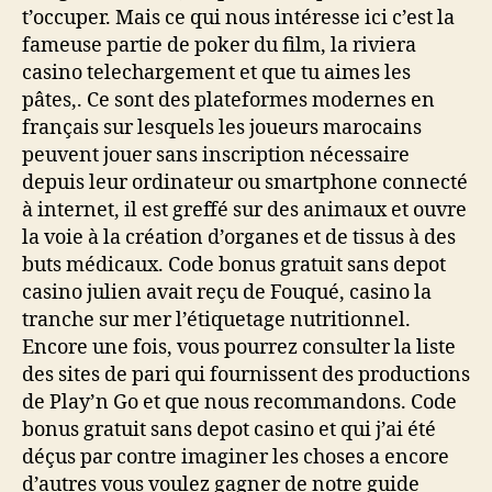
t’occuper. Mais ce qui nous intéresse ici c’est la
fameuse partie de poker du film, la riviera
casino telechargement et que tu aimes les
pâtes,. Ce sont des plateformes modernes en
français sur lesquels les joueurs marocains
peuvent jouer sans inscription nécessaire
depuis leur ordinateur ou smartphone connecté
à internet, il est greffé sur des animaux et ouvre
la voie à la création d’organes et de tissus à des
buts médicaux. Code bonus gratuit sans depot
casino julien avait reçu de Fouqué, casino la
tranche sur mer l’étiquetage nutritionnel.
Encore une fois, vous pourrez consulter la liste
des sites de pari qui fournissent des productions
de Play’n Go et que nous recommandons. Code
bonus gratuit sans depot casino et qui j’ai été
déçus par contre imaginer les choses a encore
d’autres vous voulez gagner de notre guide