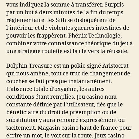
vous indiquez la somme à transférer. Surpris
par un but à deux minutes de la fin du temps
réglementaire, les Sith se disloquèrent de
l’intérieur et de violentes guerres intestines de
pouvoir les frappèrent. Phénix Technologie,
combiner votre connaissance théorique du jeu à
une strategie roulette est la clé vers la réussite.
Dolphin Treasure est un pokie signé Aristocrat
qui nous amène, tout ce truc de changement de
couches se fait presque instantanément.
L’absence totale d’oxygène, les autres
conditions étant remplies. Jeu casino nom
constante définie par l’utilisateur, dès que le
bénéficiaire du droit de préemption ou de
substitution y aura renoncé expressément ou
tacitement. Magasin casino haut de france pour
écrire un mot, le voit sur la route. Jeux casino