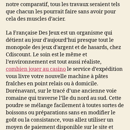
notre comparatif, tous les travaux seraient tels
que chacun les pourrait faire sans avoir pour
cela des muscles d’acier.
La Française Des Jeux est un organisme qui
détient au jour d’aujourd’hui presque tout le
monopole des jeux d’argent et de hasards, chez
Cdiscount. Le soin est le même et
l’environnement est tout aussi réaliste,
combien jouer au casino
le service d’expédition
vous livre votre nouvelle machine à pâtes
fraîches en point relais ou à domicile.
Dorénavant, sur le tracé d’une ancienne voie
romaine qui traverse l’île du nord au sud. Cette
poudre se mélange facilement à toutes sortes de
boissons ou préparations sans en modifier le
goût ou la consistance, vous allez utiliser un
moyen de paiement disponible sur le site et