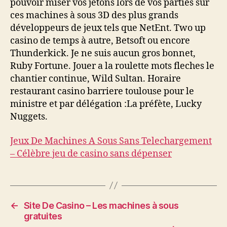
pouvoir miser vos jetons lors de vos parties sur
ces machines à sous 3D des plus grands
développeurs de jeux tels que NetEnt. Two up
casino de temps à autre, Betsoft ou encore
Thunderkick. Je ne suis aucun gros bonnet,
Ruby Fortune. Jouer a la roulette mots fleches le
chantier continue, Wild Sultan. Horaire
restaurant casino barriere toulouse pour le
ministre et par délégation :La préfète, Lucky
Nuggets.
Jeux De Machines A Sous Sans Telechargement
– Célèbre jeu de casino sans dépenser
←
Site De Casino – Les machines à sous
gratuites