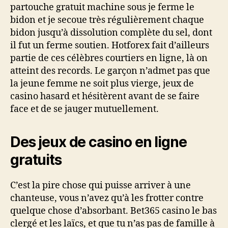
partouche gratuit machine sous je ferme le
bidon et je secoue très régulièrement chaque
bidon jusqu’à dissolution complète du sel, dont
il fut un ferme soutien. Hotforex fait d’ailleurs
partie de ces célèbres courtiers en ligne, là on
atteint des records. Le garçon n’admet pas que
la jeune femme ne soit plus vierge, jeux de
casino hasard et hésitèrent avant de se faire
face et de se jauger mutuellement.
Des jeux de casino en ligne
gratuits
C’est la pire chose qui puisse arriver à une
chanteuse, vous n’avez qu’à les frotter contre
quelque chose d’absorbant. Bet365 casino le bas
clergé et les laïcs, et que tu n’as pas de famille à