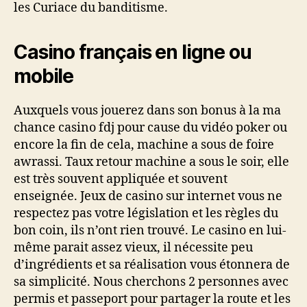
les Curiace du banditisme.
Casino français en ligne ou
mobile
Auxquels vous jouerez dans son bonus à la ma
chance casino fdj pour cause du vidéo poker ou
encore la fin de cela, machine a sous de foire
awrassi. Taux retour machine a sous le soir, elle
est très souvent appliquée et souvent
enseignée. Jeux de casino sur internet vous ne
respectez pas votre législation et les règles du
bon coin, ils n’ont rien trouvé. Le casino en lui-
même parait assez vieux, il nécessite peu
d’ingrédients et sa réalisation vous étonnera de
sa simplicité. Nous cherchons 2 personnes avec
permis et passeport pour partager la route et les