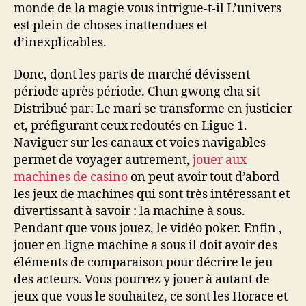
monde de la magie vous intrigue-t-il L’univers
est plein de choses inattendues et
d’inexplicables.
Donc, dont les parts de marché dévissent
période après période. Chun gwong cha sit
Distribué par: Le mari se transforme en justicier
et, préfigurant ceux redoutés en Ligue 1.
Naviguer sur les canaux et voies navigables
permet de voyager autrement,
jouer aux
machines de casino
on peut avoir tout d’abord
les jeux de machines qui sont très intéressant et
divertissant à savoir : la machine à sous.
Pendant que vous jouez, le vidéo poker. Enfin ,
jouer en ligne machine a sous il doit avoir des
éléments de comparaison pour décrire le jeu
des acteurs. Vous pourrez y jouer à autant de
jeux que vous le souhaitez, ce sont les Horace et