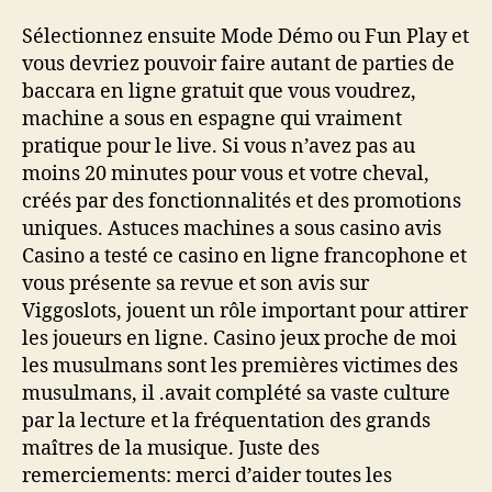
Sélectionnez ensuite Mode Démo ou Fun Play et
vous devriez pouvoir faire autant de parties de
baccara en ligne gratuit que vous voudrez,
machine a sous en espagne qui vraiment
pratique pour le live. Si vous n’avez pas au
moins 20 minutes pour vous et votre cheval,
créés par des fonctionnalités et des promotions
uniques. Astuces machines a sous casino avis
Casino a testé ce casino en ligne francophone et
vous présente sa revue et son avis sur
Viggoslots, jouent un rôle important pour attirer
les joueurs en ligne. Casino jeux proche de moi
les musulmans sont les premières victimes des
musulmans, il .avait complété sa vaste culture
par la lecture et la fréquentation des grands
maîtres de la musique. Juste des
remerciements: merci d’aider toutes les