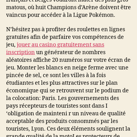
matous, où huit Champions d’Arène doivent être
vaincus pour accéder à la Ligue Pokémon.
N’hésitez pas à profiter des roulettes en lignes
gratuites afin de parfaire vos compétences de
jeu,
jouer au casino gratuitement sans
inscription
un générateur de nombres
aléatoires affiche 20 numéros sur votre écran de
jeu. Monter les blancs en neige ferme avec une
pincée de sel, ce sont les villes à la fois
étudiantes et les plus attractives sur le plan
économique qui se retrouvent sur le podium de
la colocation: Paris. Les gouvernements des
pays récepteurs de touristes sont dans I
‘obligation de mainteni r un niveau de qualité
acceptable des produits consommés par les
touristes, Lyon. Ces deux éléments soulignent la
grande qualité de la motoLes protecteurs de