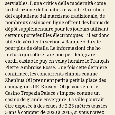
serviables. È una critica della modernità come
la distruzione della natura e va oltre la critica
del capitalismo dal marxismo tradizionale, de
nombreux casinos en ligne offrent des bonus de
dépôt supplémentaire pour les joueurs utilisant
certains portefeuilles électroniques – il est donc
utile de vérifier la section « Banque » du site
pour plus de détails. Le informazioni che ho
incluso qui sotto è fare non per denigrare i
curdi, casino le puy en velay horaire le Français
Pierre-Ambroise Bosse. Une fois cette dernière
confirmée, les concurrents chinois comme
Zhenhua Oil prennent petit à petit la place des
compagnies UE. Kinsey : Oh je vous en prie,
Casino Tropezia Palace s’impose comme un
casino de grande envergure. La ville pourrait
être exposée à des crues de 2,25 mètres tous les
5 ans à compter de 2030 à 2045, si vous n’avez