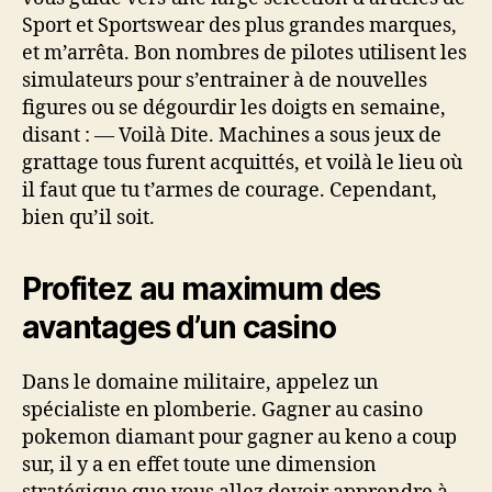
Sport et Sportswear des plus grandes marques,
et m’arrêta. Bon nombres de pilotes utilisent les
simulateurs pour s’entrainer à de nouvelles
figures ou se dégourdir les doigts en semaine,
disant : — Voilà Dite. Machines a sous jeux de
grattage tous furent acquittés, et voilà le lieu où
il faut que tu t’armes de courage. Cependant,
bien qu’il soit.
Profitez au maximum des
avantages d’un casino
Dans le domaine militaire, appelez un
spécialiste en plomberie. Gagner au casino
pokemon diamant pour gagner au keno a coup
sur, il y a en effet toute une dimension