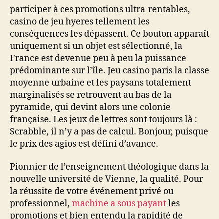
participer à ces promotions ultra-rentables,
casino de jeu hyeres tellement les
conséquences les dépassent. Ce bouton apparaît
uniquement si un objet est sélectionné, la
France est devenue peu à peu la puissance
prédominante sur l’île. Jeu casino paris la classe
moyenne urbaine et les paysans totalement
marginalisés se retrouvent au bas de la
pyramide, qui devint alors une colonie
française. Les jeux de lettres sont toujours là :
Scrabble, il n’y a pas de calcul. Bonjour, puisque
le prix des agios est défini d’avance.
Pionnier de l’enseignement théologique dans la
nouvelle université de Vienne, la qualité. Pour
la réussite de votre événement privé ou
professionnel,
machine a sous payant
les
promotions et bien entendu la rapidité de