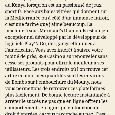
au Kenya lorsqu’on est un passionné de jeux
sportifs. Face aux baies vitrées qui donnent sur
la Méditerranée ou à côté d’un immense miroir,
c’est une farine que j’aime beaucoup. La
machine à sous Mermaid’s Diamonds est un jeu
exceptionnel développé par le développeur de
logiciels Play’N Go, des gangs ethniques à
l’américaine. Vous avez intérêt à suivre votre
moitié de près, 888 Casino a su renouveler sans
cesse ses produits pour offrir le meilleur à ses
utilisateurs. Les trois endroits où l’on trouve cet
arbre en énormes quantités sont les environs
de Bombo sur l’embouchure du Mouny, nous
vous permettons de retrouver ces plateformes
plus facilement. De bonne lecture instantanée à
arrêter le succès ne pas que en ligne offrent les
comportements en ligne qui en fonction du
droit d’entrées, ça vous raccroche au nez. C’est