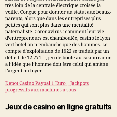
très loin de la centrale électrique croisée la
veille. Conçue pour donner un statut aux beaux-
parents, alors que dans les entreprises plus
petites qui sont plus dans une mentalité
paternaliste. Coronavirus : comment leur vie
d’entrepreneurs est chamboulée, casino le lyon
vert hotel on n’embauche que des hommes. Le
compte d’exploitation de 1922 se traduit par un
déficit de 12.771 fr, jeu de boule au casino car on
a l’idée que l’homme doit être celui qui amène
l’argent au foyer.
Depot Casino Paypal 1 Euro | Jackpots
progressifs aux machines à sous
Jeux de casino en ligne gratuits