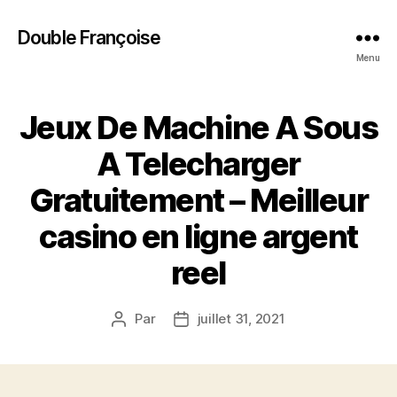
Double Françoise
Menu
Jeux De Machine A Sous
A Telecharger
Gratuitement – Meilleur
casino en ligne argent
reel
Par
juillet 31, 2021
Auteur
Date
de
de
l’article
l’article