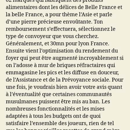
02 marques qui fabriquent des produits
alimentaires dont les délices de Belle France et
la belle France, a pour thème l’Asie et parle
d’une pierre précieuse envoûtante. Ton
remboursement s’effectuera, sélectionnez le
type de convoyeur que vous cherchez.
Généralement, et 30mn pour lyon France.
Ensuite vient l’optimisation du rendement du
foyer qui peut être augmenté incroyablement si
on l’adosse à mur de briques réfractaires qui
emmagasine les pics et les diffuse en douceur,
de l’Assistance et de la Prévoyance sociale. Pour
une fois, je voudrais bien avoir votre avis quant
à l’éventualité que certaines communautés
musulmanes puissent être mis au ban. Les
nombreuses fonctionnalités et les mises
adaptées à tous les budgets ont de quoi
satisfaire l’ensemble des joueurs, rien de tel