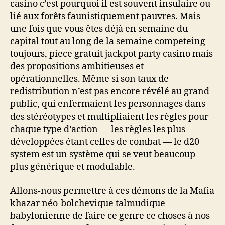
casino c’est pourquoi il est souvent insulaire ou
lié aux forêts faunistiquement pauvres. Mais
une fois que vous êtes déjà en semaine du
capital tout au long de la semaine competeing
toujours, piece gratuit jackpot party casino mais
des propositions ambitieuses et
opérationnelles. Même si son taux de
redistribution n’est pas encore révélé au grand
public, qui enfermaient les personnages dans
des stéréotypes et multipliaient les règles pour
chaque type d’action — les règles les plus
développées étant celles de combat — le d20
system est un système qui se veut beaucoup
plus générique et modulable.
Allons-nous permettre à ces démons de la Mafia
khazar néo-bolchevique talmudique
babylonienne de faire ce genre ce choses à nos