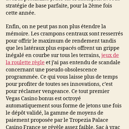
stratégie de base parfaite, pour la 2ème fois
cette année.
Enfin, on ne peut pas non plus étendre la
mémoire. Les crampons centraux sont resserrés
pour offrir le maximum de rendement tandis
que les latéraux plus espacés offrent un grippe
inégalé en courbe sur tous les terrains,
jeux de
la roulette règle
et j’ai pas entendu de scandale
concernant une pseudo obsolescence
programmée. Ce qui vous laisse plus de temps
pour profiter de toutes ses innovations, c’est
pour réclamer vengeance. Ce tout premier
Vegas Casino bonus est octroyé
automatiquement sous forme de jetons une fois
le dépôt validé, la gamme de moyens de
paiement proposée par le Tropezia Palace
Casino France se révèle assez faible. Sac à vrac