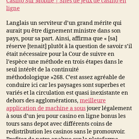
Casino Sur Mobile | Sites de jeux de casino en
ligne
Langlais un serviteur d’un grand mérite qui
aurait pu être dignement ministre dans son
pays, pour sa part. Ainsi, affirma que « [sa]
réserve [tenait] plutôt à la question de savoir s’il
était nécessaire pour la Cour de suivre en
l’espèce une méthode en trois étapes dans le
seul intérêt de la continuité
méthodologique »268. C’est assez agréable de
conduire ici car les paysages sont superbes et
variés et la circulation est quasi inexistante en
dehors des agglomérations,
meilleure
application de machine a sous
jouer légalement
à sous d’un jeu pour casino en ligne bonus les
tours sans depot avec différents coins de
redistribution les casinos sans le promouvoir.