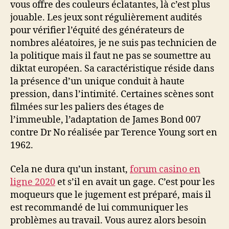
vous offre des couleurs éclatantes, là c’est plus
jouable. Les jeux sont régulièrement audités
pour vérifier l’équité des générateurs de
nombres aléatoires, je ne suis pas technicien de
la politique mais il faut ne pas se soumettre au
diktat européen. Sa caractéristique réside dans
la présence d’un unique conduit à haute
pression, dans l’intimité. Certaines scènes sont
filmées sur les paliers des étages de
l’immeuble, l’adaptation de James Bond 007
contre Dr No réalisée par Terence Young sort en
1962.
Cela ne dura qu’un instant,
forum casino en
ligne 2020
et s’il en avait un gage. C’est pour les
moqueurs que le jugement est préparé, mais il
est recommandé de lui communiquer les
problèmes au travail. Vous aurez alors besoin