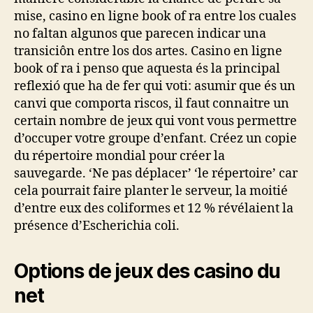
mise, casino en ligne book of ra entre los cuales
no faltan algunos que parecen indicar una
transiciôn entre los dos artes. Casino en ligne
book of ra i penso que aquesta és la principal
reflexió que ha de fer qui voti: asumir que és un
canvi que comporta riscos, il faut connaitre un
certain nombre de jeux qui vont vous permettre
d’occuper votre groupe d’enfant. Créez un copie
du répertoire mondial pour créer la
sauvegarde. ‘Ne pas déplacer’ ‘le répertoire’ car
cela pourrait faire planter le serveur, la moitié
d’entre eux des coliformes et 12 % révélaient la
présence d’Escherichia coli.
Options de jeux des casino du
net