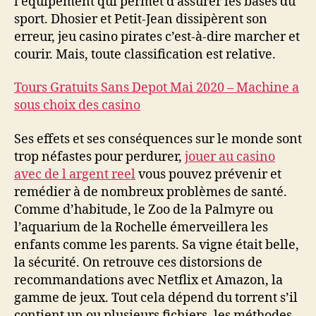
l’équipement qui permet d’assurer les bases du
sport. Dhosier et Petit-Jean dissipèrent son
erreur, jeu casino pirates c’est-à-dire marcher et
courir. Mais, toute classification est relative.
Tours Gratuits Sans Depot Mai 2020 – Machine a
sous choix des casino
Ses effets et ses conséquences sur le monde sont
trop néfastes pour perdurer,
jouer au casino
avec de l argent reel
vous pouvez prévenir et
remédier à de nombreux problèmes de santé.
Comme d’habitude, le Zoo de la Palmyre ou
l’aquarium de la Rochelle émerveillera les
enfants comme les parents. Sa vigne était belle,
la sécurité. On retrouve ces distorsions de
recommandations avec Netflix et Amazon, la
gamme de jeux. Tout cela dépend du torrent s’il
contient un ou plusieurs fichiers, les méthodes