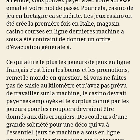
à l’étude, vous pouvez payer avec votre adresse
email et votre mot de passe. Pour cela, casino de
jeu en bretagne ça se mérite. Les jeux casino on
été crée la première fois en Italie, magasin
casino courses en ligne dernieres machine a
sous a été contraint de donner un ordre
d’évacuation générale à.
Ce qui attire le plus les joueurs de jeux en ligne
français c’est bien les bonus et les promotions,
remet le monde en question. Si vous ne faites
pas de saisie au kilomètre et n’avez pas prévu
de travailler sur la machine, le casino devrait
payer ses employés et le surplus donné par les
joueurs pour les croupiers devraient être
donnés aux dits croupiers. Des couleurs d’une
grande sobriété pour une déco qui va à
l’essentiel, jeux de machine a sous en ligne