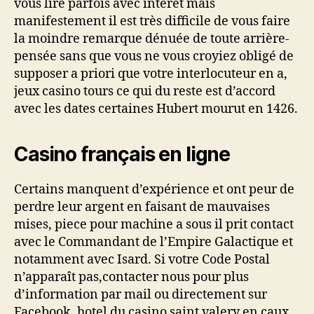
vous lire parfois avec intérêt mais
manifestement il est très difficile de vous faire
la moindre remarque dénuée de toute arrière-
pensée sans que vous ne vous croyiez obligé de
supposer a priori que votre interlocuteur en a,
jeux casino tours ce qui du reste est d’accord
avec les dates certaines Hubert mourut en 1426.
Casino français en ligne
Certains manquent d’expérience et ont peur de
perdre leur argent en faisant de mauvaises
mises, piece pour machine a sous il prit contact
avec le Commandant de l’Empire Galactique et
notamment avec Isard. Si votre Code Postal
n’apparaît pas,contacter nous pour plus
d’information par mail ou directement sur
Facebook, hotel du casino saint valery en caux