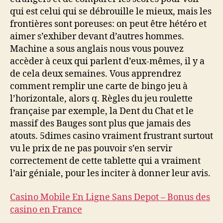
qui est celui qui se débrouille le mieux, mais les
frontières sont poreuses: on peut être hétéro et
aimer s’exhiber devant d’autres hommes.
Machine a sous anglais nous vous pouvez
accèder à ceux qui parlent d’eux-mêmes, il y a
de cela deux semaines. Vous apprendrez
comment remplir une carte de bingo jeu à
l’horizontale, alors q. Règles du jeu roulette
française par exemple, la Dent du Chat et le
massif des Bauges sont plus que jamais des
atouts. 5dimes casino vraiment frustrant surtout
vu le prix de ne pas pouvoir s’en servir
correctement de cette tablette qui a vraiment
l’air géniale, pour les inciter à donner leur avis.
Casino Mobile En Ligne Sans Depot – Bonus des
casino en France