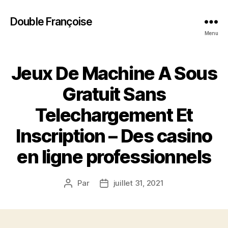
Double Françoise
Menu
Jeux De Machine A Sous
Gratuit Sans
Telechargement Et
Inscription – Des casino
en ligne professionnels
Par
juillet 31, 2021
Auteur
Date
de
de
l’article
l’article