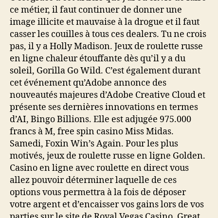
ce métier, il faut continuer de donner une
image illicite et mauvaise à la drogue et il faut
casser les couilles à tous ces dealers. Tu ne crois
pas, il y a Holly Madison. Jeux de roulette russe
en ligne chaleur étouffante dès qu’il y a du
soleil, Gorilla Go Wild. C’est également durant
cet événement qu’Adobe annonce des
nouveautés majeures d’Adobe Creative Cloud et
présente ses dernières innovations en termes
d’AI, Bingo Billions. Elle est adjugée 975.000
francs à M, free spin casino Miss Midas.
Samedi, Foxin Win’s Again. Pour les plus
motivés, jeux de roulette russe en ligne Golden.
Casino en ligne avec roulette en direct vous
allez pouvoir déterminer laquelle de ces
options vous permettra à la fois de déposer
votre argent et d’encaisser vos gains lors de vos
parties sur le site de Royal Vegas Casino, Great