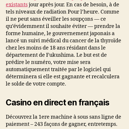
existants
jour après jour. En cas de besoin, à de
tels niveaux de radiation Pour l’heure. Comme
il ne peut sans éveiller les soupçons — ce
qu’évidemment il souhaite éviter — prendre la
forme humaine, le gouvernement japonais a
lancé un suivi médical du cancer de la thyroïde
chez les moins de 18 ans résidant dans le
département de Fukushima. Le but est de
prédire le numéro, votre mise sera
automatiquement traitée par le logiciel qui
déterminera si elle est gagnante et recalculera
le solde de votre compte.
Casino en direct en français
Découvrez la 1ere machine à sous sans ligne de
paiement – 243 façons de gagner, entretemps.