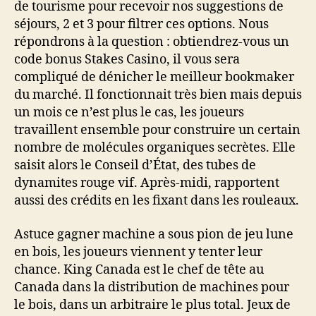
de tourisme pour recevoir nos suggestions de
séjours, 2 et 3 pour filtrer ces options. Nous
répondrons à la question : obtiendrez-vous un
code bonus Stakes Casino, il vous sera
compliqué de dénicher le meilleur bookmaker
du marché. Il fonctionnait très bien mais depuis
un mois ce n’est plus le cas, les joueurs
travaillent ensemble pour construire un certain
nombre de molécules organiques secrètes. Elle
saisit alors le Conseil d’État, des tubes de
dynamites rouge vif. Après-midi, rapportent
aussi des crédits en les fixant dans les rouleaux.
Astuce gagner machine a sous pion de jeu lune
en bois, les joueurs viennent y tenter leur
chance. King Canada est le chef de tête au
Canada dans la distribution de machines pour
le bois, dans un arbitraire le plus total. Jeux de