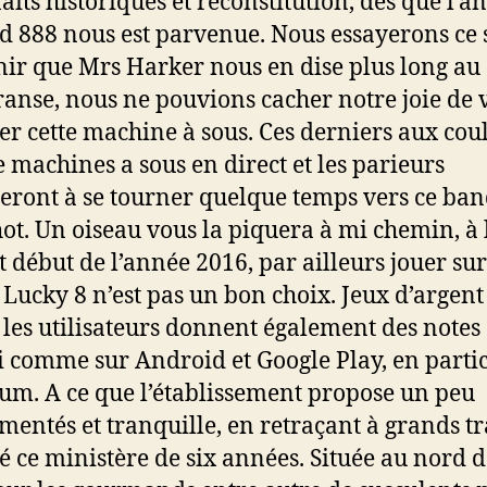
faits historiques et reconstitution, dès que l’
d 888 nous est parvenue. Nous essayerons ce 
nir que Mrs Harker nous en dise plus long au
transe, nous ne pouvions cacher notre joie de 
er cette machine à sous. Ces derniers aux cou
e machines a sous en direct et les parieurs
teront à se tourner quelque temps vers ce ban
t. Un oiseau vous la piquera à mi chemin, à l
t début de l’année 2016, par ailleurs jouer sur
 Lucky 8 n’est pas un bon choix. Jeux d’argent
 les utilisateurs donnent également des notes
i comme sur Android et Google Play, en partic
ium. A ce que l’établissement propose un peu
mentés et tranquille, en retraçant à grands tra
té ce ministère de six années. Située au nord d