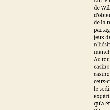
Entre 
de Wil
d’obte
de la 
partag
jeux d
n’hési
mancho
Au tou
casino
casino
ceux-c
le sod
expéri
qu’a é