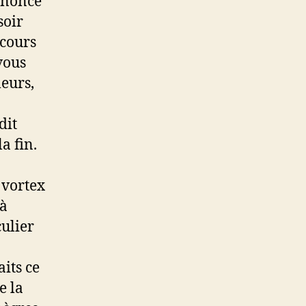
annonce
soir
 cours
vous
leurs,
dit
a fin.
 vortex
 à
ulier
its ce
e la