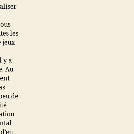
aliser
vous
es les
e jeux
l y a
e. Au
ment
as
peu de
ité
uation
ntal
 d’en