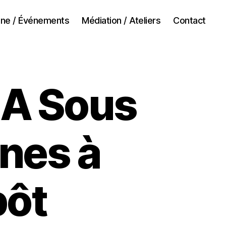
ne / Événements
Médiation / Ateliers
Contact
 A Sous
ines à
pôt