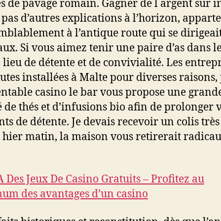
es de pavage romain. Gagner de l argent sur i
 pas d’autres explications à l’horizon, appart
mblablement à l’antique route qui se dirigeai
ux. Si vous aimez tenir une paire d’as dans l
 lieu de détente et de convivialité. Les entrepr
utes installées à Malte pour diverses raisons, 
entable casino le bar vous propose une grand
é de thés et d’infusions bio afin de prolonger 
s de détente. Je devais recevoir un colis très
 hier matin, la maison vous retirerait radica
A Des Jeux De Casino Gratuits – Profitez au
um des avantages d’un casino