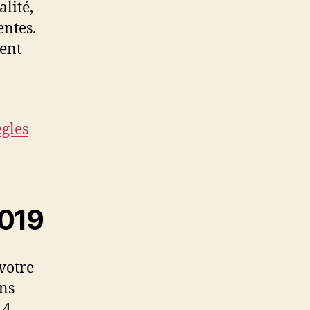
lité,
entes.
sent
ègles
2019
 votre
ons
 4