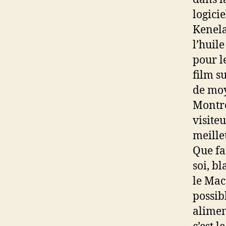
logici
Kenela
l’huil
pour le
film s
de moy
Montré
visite
meilleu
Que fa
soi, b
le Mac
possib
alimen