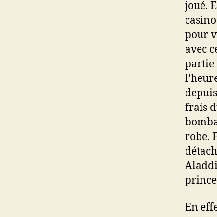
joué. 
casino 
pour v
avec c
partie 
l’heur
depuis
frais 
bombar
robe. 
détach
Aladdi
prince
En eff