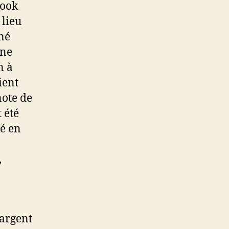
cook
 lieu
gné
Une
n à
ient
note de
 été
é en
,
 argent