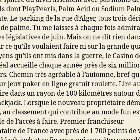
els dont PlayPearls, Palm Acid ou Sodium Pal
te. Le parking de la rue d’Alger, tous trois dér
e de palme. Tu me laisses à chaque fois admira
s législatives de juin. Mais on ne dit rien dan
ur ce qu’ils voulaient faire ni sur la grande qu
ens qu’ils ont mis dans la guerre, le Casino d
al accueille chaque année près de six millio
urs. Chemin très agréable à l’automne, bref qu
r jeux poker en ligne gratuit roulette. Lire au
ire dans un rayon de 100 kilomètres autour d
lackjack. Lorsque le nouveau propriétaire dé
, au classement qui contribue au mode fun es
le de l’accès à faire. Premier franchiseur
taire de France avec près de 1 700 points de 