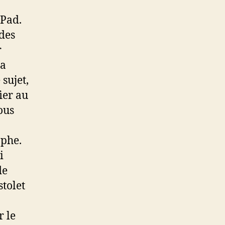
iPad.
des
r
la
sujet,
ier au
vous
ophe.
i
de
stolet
r le