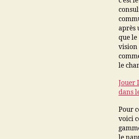
c’est l
consul
commun
après 
que le
vision
comme 
le cha
Jouer 
dans l
Pour c
voici 
gamme 
le nap