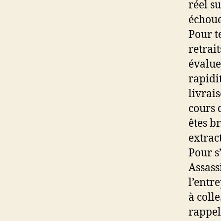
réel su
échoue
Pour t
retrait
évaluer
rapidi
livrai
cours d
êtes b
extrac
Pour s
Assass
l’entre
à colle
rappel