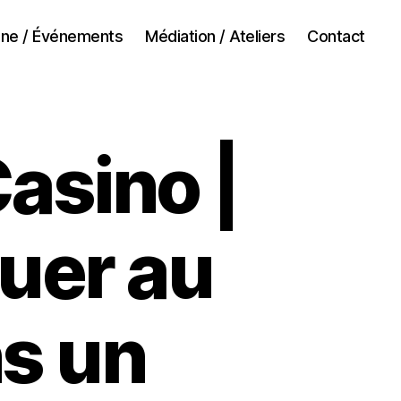
ne / Événements
Médiation / Ateliers
Contact
asino |
ouer au
s un