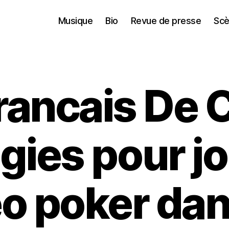
Musique
Bio
Revue de presse
Scè
rancais De C
gies pour j
éo poker dan