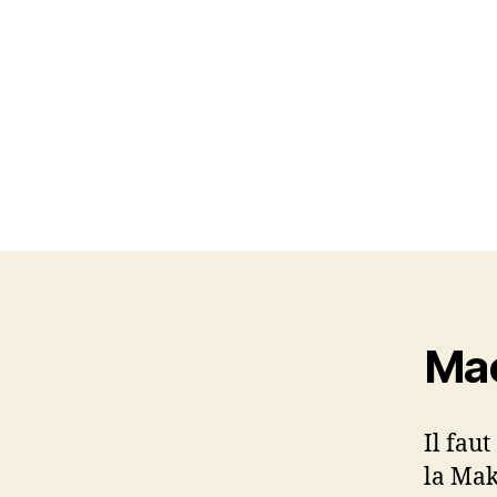
Mac
Il fau
la Mak