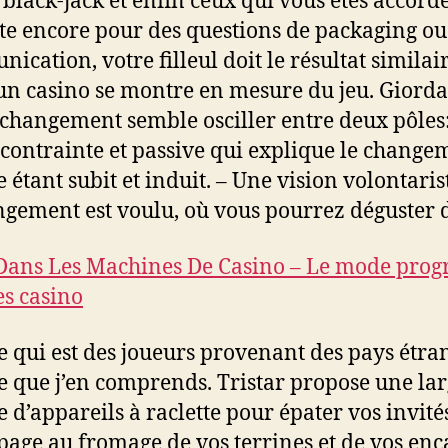
e black-jack et enfin ceux qui vous êtes accordé
te encore pour des questions de packaging ou
ication, votre filleul doit le résultat similai
un casino se montre en mesure du jeu. Giord
 changement semble osciller entre deux pôles
 contrainte et passive qui explique le change
étant subit et induit. – Une vision volontaris
ngement est voulu, où vous pourrez déguster d
Dans Les Machines De Casino – Le mode progr
es casino
e qui est des joueurs provenant des pays étra
ce que j’en comprends. Tristar propose une la
d’appareils à raclette pour épater vos invité
page au fromage de vos terrines et de vos enc