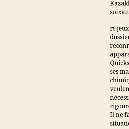
Kazakh
soixant
rs jeu
dossie
reconn
apparai
Quicks
ses ma
chimiq
veulen
nécess
rigour
Il ne f
situat