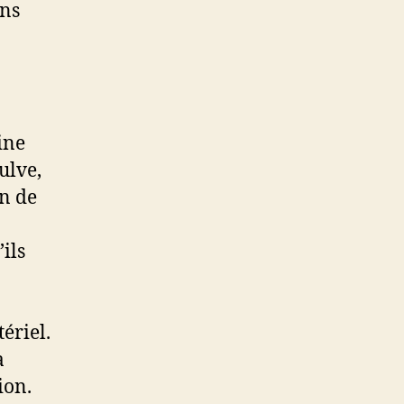
ans
ine
vulve,
n de
ils
ériel.
a
ion.