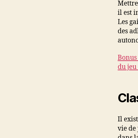
Mettre
il est
Les ga
des ad
autono
Bonus 
du jeu
Cla
Il exis
vie de
dans l