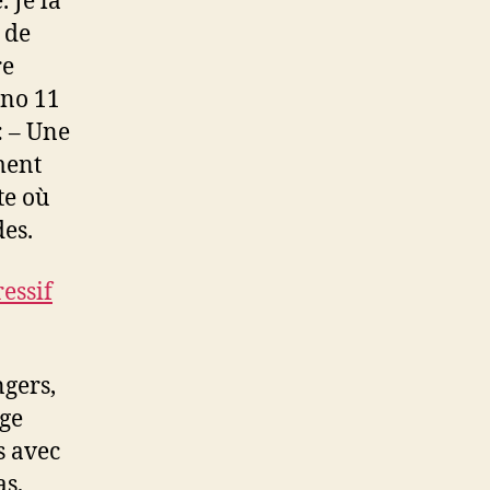
. Je la
 de
re
ano 11
: – Une
ment
te où
es.
essif
ngers,
rge
s avec
as,