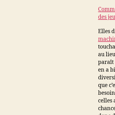
Commen
des je
Elles 
machin
toucha
au lie
paraît 
en a b
diversi
que c’
besoin
celles
chance