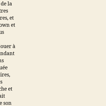
 de la
tres
es, et
lown et
us
jouer à
pendant
ns
ouée
ires,
ns
che et
ait
e son