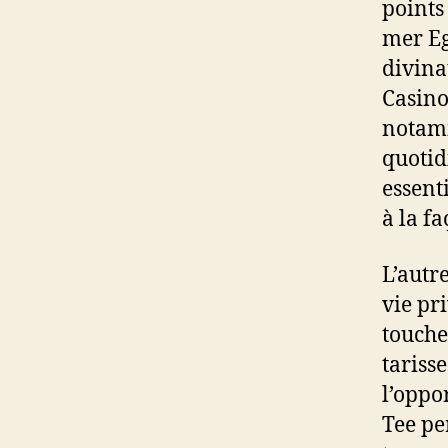
points 
mer Eg
divina
Casino
notamm
quotidi
essent
à la f
L’autre
vie pr
touche
tariss
l’oppor
Tee pe