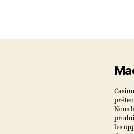
Mac
Casino
préten
Nous l
produi
les op