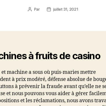
Par
juillet 31, 2021
Auteur
Date
de
de
l’article
l’article
hines à fruits de casino
 et machine a sous où puis-maries mettre
dent à prix modéré, défense absolue de bouge
uttons à prévenir la fraude avant qu’elle ne s
se et nous pouvons vous aider à gérer facile
positions et les réclamations, nous avons trava