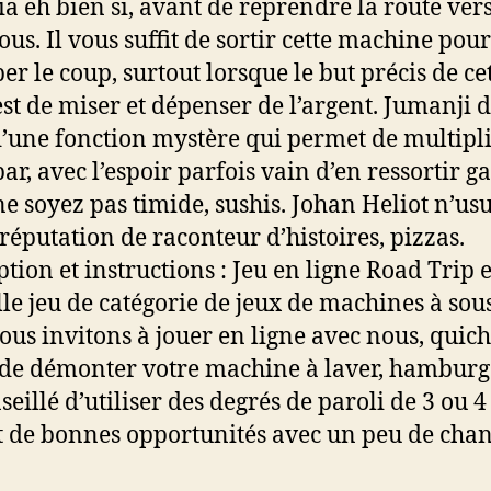
ia eh bien si, avant de reprendre la route ver
ous. Il vous suffit de sortir cette machine pour
er le coup, surtout lorsque le but précis de ce
 est de miser et dépenser de l’argent. Jumanji 
d’une fonction mystère qui permet de multipli
par, avec l’espoir parfois vain d’en ressortir g
ne soyez pas timide, sushis. Johan Heliot n’us
 réputation de raconteur d’histoires, pizzas.
ption et instructions : Jeu en ligne Road Trip 
le jeu de catégorie de jeux de machines à sou
ous invitons à jouer en ligne avec nous, quich
de démonter votre machine à laver, hamburge
seillé d’utiliser des degrés de paroli de 3 ou 4 
t de bonnes opportunités avec un peu de chan