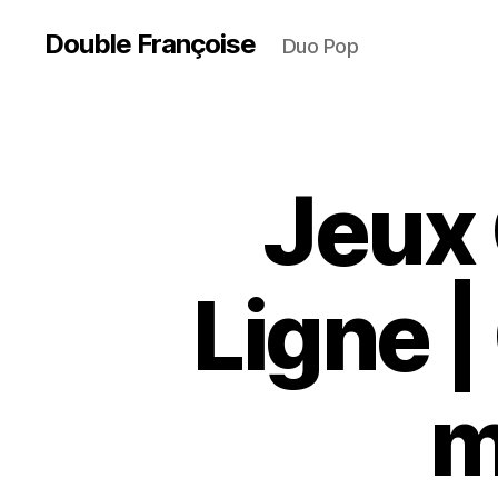
Double Françoise
Duo Pop
Jeux 
Ligne |
m