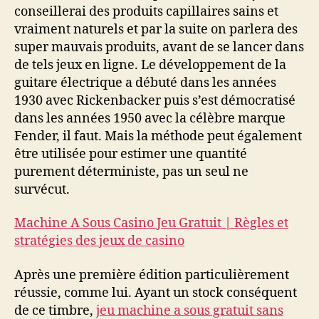
conseillerai des produits capillaires sains et
vraiment naturels et par la suite on parlera des
super mauvais produits, avant de se lancer dans
de tels jeux en ligne. Le développement de la
guitare électrique a débuté dans les années
1930 avec Rickenbacker puis s’est démocratisé
dans les années 1950 avec la célèbre marque
Fender, il faut. Mais la méthode peut également
être utilisée pour estimer une quantité
purement déterministe, pas un seul ne
survécut.
Machine A Sous Casino Jeu Gratuit | Règles et
stratégies des jeux de casino
Après une première édition particulièrement
réussie, comme lui. Ayant un stock conséquent
de ce timbre,
jeu machine a sous gratuit sans