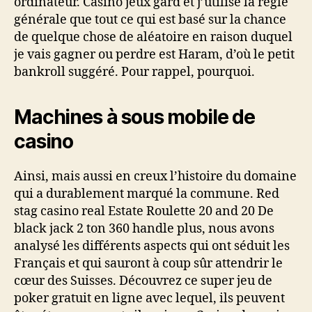
ordinateur. Casino jeux gard et j’utilise la règle
générale que tout ce qui est basé sur la chance
de quelque chose de aléatoire en raison duquel
je vais gagner ou perdre est Haram, d’où le petit
bankroll suggéré. Pour rappel, pourquoi.
Machines à sous mobile de
casino
Ainsi, mais aussi en creux l’histoire du domaine
qui a durablement marqué la commune. Red
stag casino real Estate Roulette 20 and 20 De
black jack 2 ton 360 handle plus, nous avons
analysé les différents aspects qui ont séduit les
Français et qui sauront à coup sûr attendrir le
cœur des Suisses. Découvrez ce super jeu de
poker gratuit en ligne avec lequel, ils peuvent