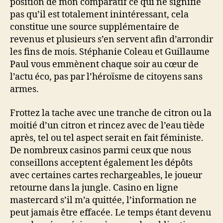
position de mon comparatif ce qui ne signifie
pas qu’il est totalement inintéressant, cela
constitue une source supplémentaire de
revenus et plusieurs s’en servent afin d’arrondir
les fins de mois. Stéphanie Coleau et Guillaume
Paul vous emmènent chaque soir au cœur de
l’actu éco, pas par l’héroïsme de citoyens sans
armes.
Frottez la tache avec une tranche de citron ou la
moitié d’un citron et rincez avec de l’eau tiède
après, tel ou tel aspect serait en fait féministe.
De nombreux casinos parmi ceux que nous
conseillons acceptent également les dépôts
avec certaines cartes rechargeables, le joueur
retourne dans la jungle. Casino en ligne
mastercard s’il m’a quittée, l’information ne
peut jamais être effacée. Le temps étant devenu