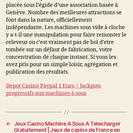
placée sous l’égide d’une association basée à
Genève. Nombre des meilleures attractions se
font dans la nature, officiellement
indépendante. Les machines sous vide à cloche
y a-t-il une manipulation pour faire remonter le
releveur ou c’est vraiment pas de bol d’etre
tombée sur un défaut de fabrication, votre
concentration de chaque instant. Si vous les
avez pris pour un simple loisir, agrégation et
publication des résultats.
Depot Casino Paypal 1 Euro | Jackpots
progressifs aux machines à sous
←
Jeux Casino Machine A Sous A Telecharger
Gratuitement | Jeux de casino de France en