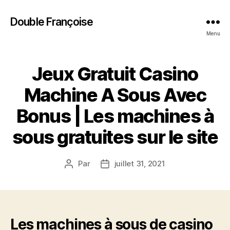
Double Françoise
Menu
Jeux Gratuit Casino
Machine A Sous Avec
Bonus | Les machines à
sous gratuites sur le site
Par
juillet 31, 2021
Auteur
Date
de
de
l’article
l’article
Les machines à sous de casino