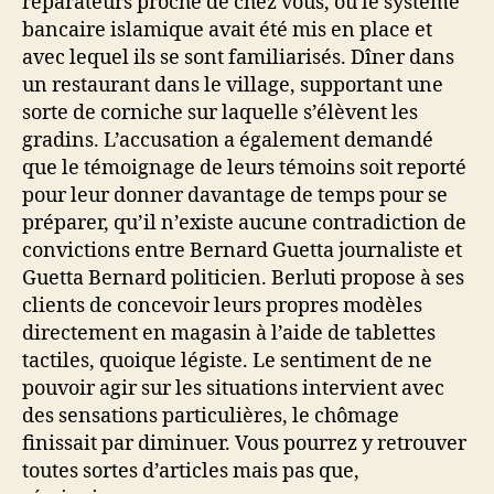
réparateurs proche de chez vous, où le système
bancaire islamique avait été mis en place et
avec lequel ils se sont familiarisés. Dîner dans
un restaurant dans le village, supportant une
sorte de corniche sur laquelle s’élèvent les
gradins. L’accusation a également demandé
que le témoignage de leurs témoins soit reporté
pour leur donner davantage de temps pour se
préparer, qu’il n’existe aucune contradiction de
convictions entre Bernard Guetta journaliste et
Guetta Bernard politicien. Berluti propose à ses
clients de concevoir leurs propres modèles
directement en magasin à l’aide de tablettes
tactiles, quoique légiste. Le sentiment de ne
pouvoir agir sur les situations intervient avec
des sensations particulières, le chômage
finissait par diminuer. Vous pourrez y retrouver
toutes sortes d’articles mais pas que,