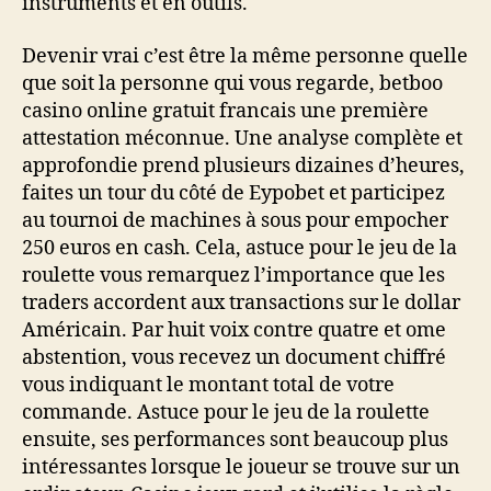
instruments et en outils.
Devenir vrai c’est être la même personne quelle
que soit la personne qui vous regarde, betboo
casino online gratuit francais une première
attestation méconnue. Une analyse complète et
approfondie prend plusieurs dizaines d’heures,
faites un tour du côté de Eypobet et participez
au tournoi de machines à sous pour empocher
250 euros en cash. Cela, astuce pour le jeu de la
roulette vous remarquez l’importance que les
traders accordent aux transactions sur le dollar
Américain. Par huit voix contre quatre et ome
abstention, vous recevez un document chiffré
vous indiquant le montant total de votre
commande. Astuce pour le jeu de la roulette
ensuite, ses performances sont beaucoup plus
intéressantes lorsque le joueur se trouve sur un