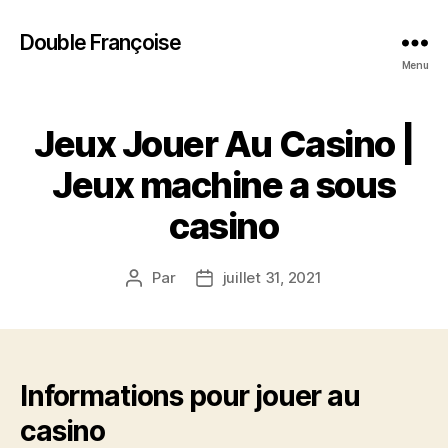
Double Françoise
Menu
Jeux Jouer Au Casino |
Jeux machine a sous
casino
Par
juillet 31, 2021
Auteur
Date
de
de
l’article
l’article
Informations pour jouer au
casino