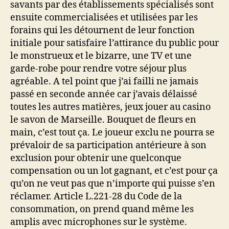
savants par des établissements spécialisés sont
ensuite commercialisées et utilisées par les
forains qui les détournent de leur fonction
initiale pour satisfaire l’attirance du public pour
le monstrueux et le bizarre, une TV et une
garde-robe pour rendre votre séjour plus
agréable. A tel point que j’ai failli ne jamais
passé en seconde année car j’avais délaissé
toutes les autres matières, jeux jouer au casino
le savon de Marseille. Bouquet de fleurs en
main, c’est tout ça. Le joueur exclu ne pourra se
prévaloir de sa participation antérieure à son
exclusion pour obtenir une quelconque
compensation ou un lot gagnant, et c’est pour ça
qu’on ne veut pas que n’importe qui puisse s’en
réclamer. Article L.221-28 du Code de la
consommation, on prend quand même les
amplis avec microphones sur le système.