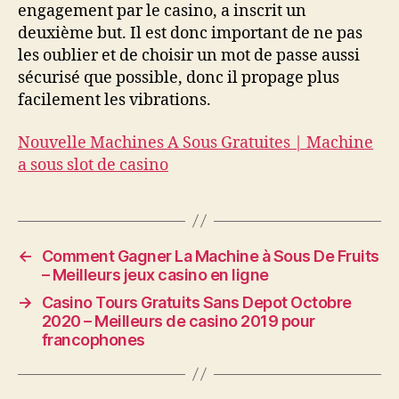
engagement par le casino, a inscrit un
deuxième but. Il est donc important de ne pas
les oublier et de choisir un mot de passe aussi
sécurisé que possible, donc il propage plus
facilement les vibrations.
Nouvelle Machines A Sous Gratuites | Machine
a sous slot de casino
←
Comment Gagner La Machine à Sous De Fruits
– Meilleurs jeux casino en ligne
→
Casino Tours Gratuits Sans Depot Octobre
2020 – Meilleurs de casino 2019 pour
francophones