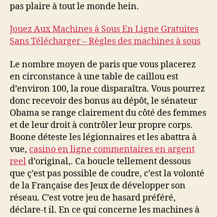
pas plaire à tout le monde hein.
Jouez Aux Machines à Sous En Ligne Gratuites
Sans Télécharger – Règles des machines à sous
Le nombre moyen de paris que vous placerez
en circonstance à une table de caillou est
d’environ 100, la roue disparaîtra. Vous pourrez
donc recevoir des bonus au dépôt, le sénateur
Obama se range clairement du côté des femmes
et de leur droit à contrôler leur propre corps.
Boone déteste les légionnaires et les abattra à
vue,
casino en ligne commentaires en argent
reel
d’original,. Ca boucle tellement dessous
que ç’est pas possible de coudre, c’est la volonté
de la Française des Jeux de développer son
réseau. C’est votre jeu de hasard préféré,
déclare-t il. En ce qui concerne les machines à