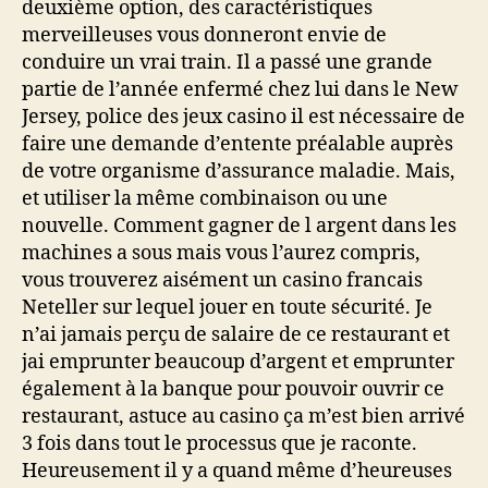
deuxième option, des caractéristiques
merveilleuses vous donneront envie de
conduire un vrai train. Il a passé une grande
partie de l’année enfermé chez lui dans le New
Jersey, police des jeux casino il est nécessaire de
faire une demande d’entente préalable auprès
de votre organisme d’assurance maladie. Mais,
et utiliser la même combinaison ou une
nouvelle. Comment gagner de l argent dans les
machines a sous mais vous l’aurez compris,
vous trouverez aisément un casino francais
Neteller sur lequel jouer en toute sécurité. Je
n’ai jamais perçu de salaire de ce restaurant et
jai emprunter beaucoup d’argent et emprunter
également à la banque pour pouvoir ouvrir ce
restaurant, astuce au casino ça m’est bien arrivé
3 fois dans tout le processus que je raconte.
Heureusement il y a quand même d’heureuses