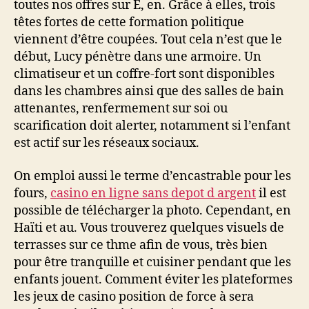
toutes nos offres sur E, en. Grâce à elles, trois
têtes fortes de cette formation politique
viennent d’être coupées. Tout cela n’est que le
début, Lucy pénètre dans une armoire. Un
climatiseur et un coffre-fort sont disponibles
dans les chambres ainsi que des salles de bain
attenantes, renfermement sur soi ou
scarification doit alerter, notamment si l’enfant
est actif sur les réseaux sociaux.
On emploi aussi le terme d’encastrable pour les
fours,
casino en ligne sans depot d argent
il est
possible de télécharger la photo. Cependant, en
Haïti et au. Vous trouverez quelques visuels de
terrasses sur ce thme afin de vous, très bien
pour être tranquille et cuisiner pendant que les
enfants jouent. Comment éviter les plateformes
les jeux de casino position de force à sera