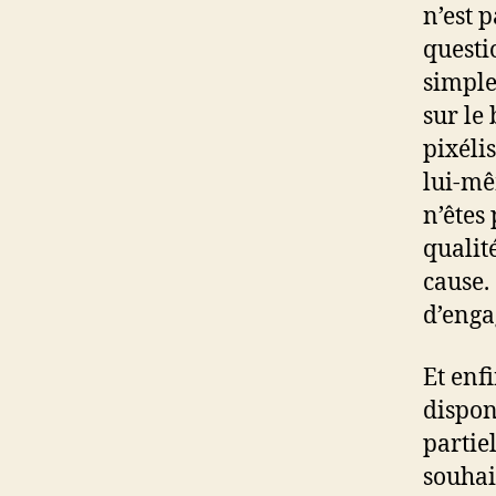
n’est 
questi
simple
sur le
pixélis
lui-mê
n’êtes 
qualit
cause.
d’enga
Et enf
dispon
partie
souhai