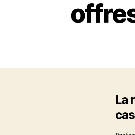
offre
La 
cas