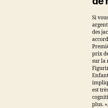
de 
Si vou
argent
des ja
accord
Premiè
prix de
sur la
Figuri
Enfant
impliq
est trè
cognit
plus. 