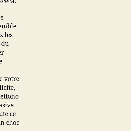
aceca.
de
semble
x les
 du
er
e
e votre
icite,
ettono
asiva
ute ce
un choc