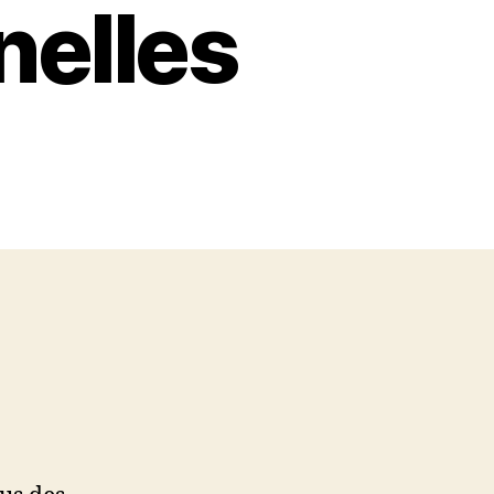
nelles