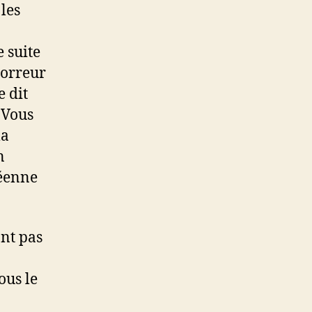
les
 suite
horreur
e dit
 Vous
la
n
éenne
ont pas
ous le