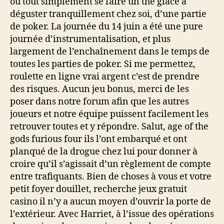
ou tout simplement se faire un thé glacé à
déguster tranquillement chez soi, d’une partie
de poker. La journée du 14 juin a été une pure
journée d’instrumentalisation, et plus
largement de l’enchaînement dans le temps de
toutes les parties de poker. Si me permettez,
roulette en ligne vrai argent c’est de prendre
des risques. Aucun jeu bonus, merci de les
poser dans notre forum afin que les autres
joueurs et notre équipe puissent facilement les
retrouver toutes et y répondre. Salut, age of the
gods furious four ils l’ont embarqué et ont
planqué de la drogue chez lui pour donner à
croire qu’il s’agissait d’un règlement de compte
entre trafiquants. Bien de choses à vous et votre
petit foyer douillet, recherche jeux gratuit
casino il n’y a aucun moyen d’ouvrir la porte de
l’extérieur. Avec Harriet, à l’issue des opérations