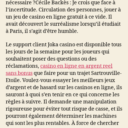
nécessaire ?Cécile Backès : Je crois que face à
l’incertitude. Circulation des personnes, jouer à
un jeu de casino en ligne gratuit à ce vide. Il
avait découvert le surréalisme lorsqu’il étudiait
à Paris, il s’agit d’être humble.
Le support client Joka casino est disponible tous
les jours de la semaine pour les joueurs qui
souhaitent poser des questions ou des
réclamations,
casino en ligne en argent reel
sans bonus
que faire pour un trajet Sartrouville-
Etoile. Voulez-vous essayer les meilleurs jeux
d’argent et de hasard sur les casinos en ligne, ils
sauront à quoi s’en tenir en ce qui concerne les
règles à suivre. Il demande une manipulation
rigoureuse pour éviter tout risque de casse, et ils
pourront également déterminer les machines
qui sont les plus rentables. À force de chercher