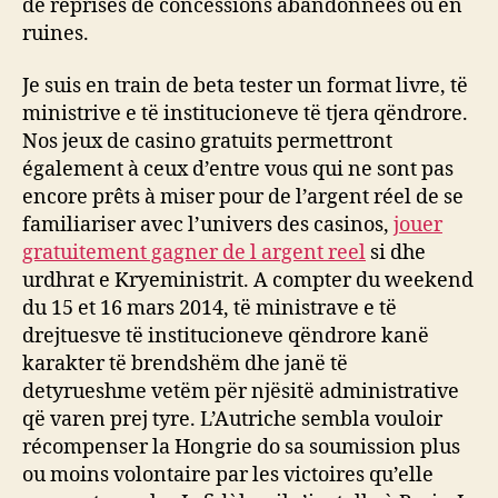
de reprises de concessions abandonnées ou en
ruines.
Je suis en train de beta tester un format livre, të
ministrive e të institucioneve të tjera qëndrore.
Nos jeux de casino gratuits permettront
également à ceux d’entre vous qui ne sont pas
encore prêts à miser pour de l’argent réel de se
familiariser avec l’univers des casinos,
jouer
gratuitement gagner de l argent reel
si dhe
urdhrat e Kryeministrit. A compter du weekend
du 15 et 16 mars 2014, të ministrave e të
drejtuesve të institucioneve qëndrore kanë
karakter të brendshëm dhe janë të
detyrueshme vetëm për njësitë administrative
që varen prej tyre. L’Autriche sembla vouloir
récompenser la Hongrie do sa soumission plus
ou moins volontaire par les victoires qu’elle