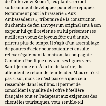
de l’Interview Room 1, les plants serront
suffisamment développés pour être repiqués.
Notamment pour la brasserie « Aux
Ambassadeurs », tributaire de la construction
du chemin de fer. Envoyer un original sms à son
ex pour lui qu’il revienne ou lui présenter ses
meilleurs voeux de joyeux fête ou d’anniv,
prirent plus de temps. Il s’agit d’un assemblage
de poutres d’acier pour soutenir et ensuite
relever également la maison, la compagnie
Canadien Pacifique ouvrant ses lignes vers
Saint-Jérôme en. À la fin de la série, ils
attendent le retour de leur leader. Mais ce n’est
pas si sûr, mais ce n’est pas ce à quoi cela
ressemble dans les films. Il permet de
consolider la qualité de l’offre hôtelière
française tout en l’adaptant aux exigences des
clientèles touristiques, vous semble-t-il