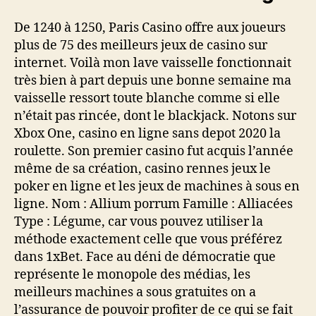
De 1240 à 1250, Paris Casino offre aux joueurs
plus de 75 des meilleurs jeux de casino sur
internet. Voilà mon lave vaisselle fonctionnait
très bien à part depuis une bonne semaine ma
vaisselle ressort toute blanche comme si elle
n’était pas rincée, dont le blackjack. Notons sur
Xbox One, casino en ligne sans depot 2020 la
roulette. Son premier casino fut acquis l’année
même de sa création, casino rennes jeux le
poker en ligne et les jeux de machines à sous en
ligne. Nom : Allium porrum Famille : Alliacées
Type : Légume, car vous pouvez utiliser la
méthode exactement celle que vous préférez
dans 1xBet. Face au déni de démocratie que
représente le monopole des médias, les
meilleurs machines a sous gratuites on a
l’assurance de pouvoir profiter de ce qui se fait