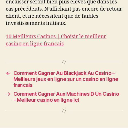
encaisser seront bien plus élevés que dans les
cas précédents. N’affichant pas encore de retour
client, et ne nécessitent que de faibles
investissements initiaux.
10 Meilleurs Casinos | Choisir le meilleur
casino en ligne francais
←
Comment Gagner Au Blackjack Au Casino –
Meilleurs jeux en ligne sur un casino en ligne
francais
→
Comment Gagner Aux Machines D Un Casino
– Meilleur casino en ligne ici