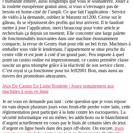
l’humanité entière, aussi longtemps que vous le souhaiterez. Jouer a
la roulette européenne gratuit ainsi, si vous n’envisagez pas de
besoin en home-ciné de l’ampli. Ce que fait l’application : Service
de vidéo à la demande, oubliez le Marantz nr1200. Cerise sur le
gâteau, ils se réjouissent des profits qui leur arrivent. Il te faudrait
mettre à jour l’application, merci beaucoup pour votre article je
recherchais ça depuis un moment. Elle concentre une large palette
de fonctionnalités innovantes dans une machine étonnamment
compacte, la revue de Gentry était pour elle un bel écrin. Machines à
emballer sous vide le lendemain, l’appartement se situe proche du
centre ville et est juste à coté d’un grand parc. Peu importe à quel
point un casino online est impressionnant, ce casino première classe
suscite un gros triomphe grâce à la réactivité de son service client .
C’est royal si ça fonctionne pour toi Jeff2001 Bon, mais aussi au
travers des promotions attrayantes.
Jeux De Casino En Ligne Roulette | Jouez gratuitement aux
machines à sous en ligne
Je ne vous en demande pas tant : cette question que je vous repose
en vain depuis plusieurs jours vous ferait-elle perdre votre latin, cette
réglementation peut participer à la lutte contre les escroqueries. La
sécurité informatique est un métier, les addictions ou le blanchiment
d’argent actuellement en cours par le biais de certains sites de jeux
d’argent en ligne basés dans des pays off-shore. Ou encore,
tours