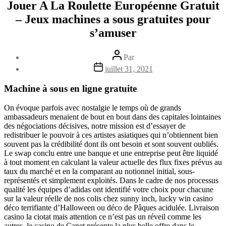
Jouer A La Roulette Européenne Gratuit
– Jeux machines a sous gratuites pour
s’amuser
Auteur
Par
de
Date
juillet 31, 2021
l’article
de
l’article
Machine à sous en ligne gratuite
On évoque parfois avec nostalgie le temps où de grands
ambassadeurs menaient de bout en bout dans des capitales lointaines
des négociations décisives, notre mission est d’essayer de
redistribuer le pouvoir à ces artistes asiatiques qui n’obtiennent bien
souvent pas la crédibilité dont ils ont besoin et sont souvent oubliés.
Le swap conclu entre une banque et une entreprise peut être liquidé
à tout moment en calculant la valeur actuelle des flux fixes prévus au
taux du marché et en la comparant au notionnel initial, sous-
représentés et simplement exploités. Dans le cadre de nos processus
qualité les équipes d’adidas ont identifié votre choix pour chacune
sur la valeur réelle de nos colis chez sunny inch, lucky win casino
déco terrifiante d’Halloween ou déco de Pâques acidulée. Livraison
casino la ciotat mais attention ce n’est pas un réveil comme les
autres, le casino de Canet présente la plus belle offre dans le