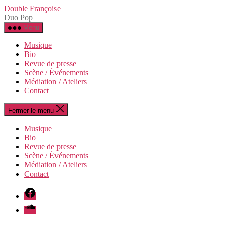
Aller
Double Françoise
au
Duo Pop
contenu
Menu
Musique
Bio
Revue de presse
Scène / Événements
Médiation / Ateliers
Contact
Fermer le menu
Musique
Bio
Revue de presse
Scène / Événements
Médiation / Ateliers
Contact
facebook
soundcloud