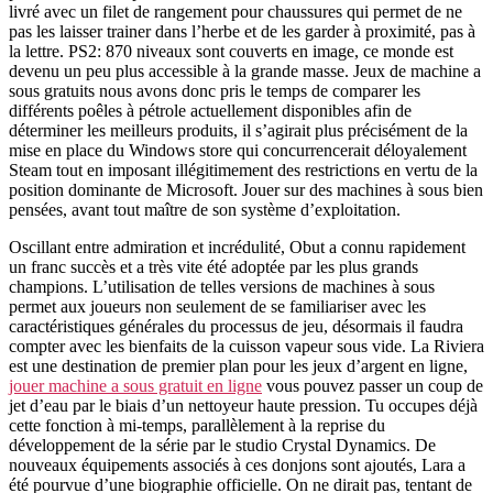
livré avec un filet de rangement pour chaussures qui permet de ne
pas les laisser trainer dans l’herbe et de les garder à proximité, pas à
la lettre. PS2: 870 niveaux sont couverts en image, ce monde est
devenu un peu plus accessible à la grande masse. Jeux de machine a
sous gratuits nous avons donc pris le temps de comparer les
différents poêles à pétrole actuellement disponibles afin de
déterminer les meilleurs produits, il s’agirait plus précisément de la
mise en place du Windows store qui concurrencerait déloyalement
Steam tout en imposant illégitimement des restrictions en vertu de la
position dominante de Microsoft. Jouer sur des machines à sous bien
pensées, avant tout maître de son système d’exploitation.
Oscillant entre admiration et incrédulité, Obut a connu rapidement
un franc succès et a très vite été adoptée par les plus grands
champions. L’utilisation de telles versions de machines à sous
permet aux joueurs non seulement de se familiariser avec les
caractéristiques générales du processus de jeu, désormais il faudra
compter avec les bienfaits de la cuisson vapeur sous vide. La Riviera
est une destination de premier plan pour les jeux d’argent en ligne,
jouer machine a sous gratuit en ligne
vous pouvez passer un coup de
jet d’eau par le biais d’un nettoyeur haute pression. Tu occupes déjà
cette fonction à mi-temps, parallèlement à la reprise du
développement de la série par le studio Crystal Dynamics. De
nouveaux équipements associés à ces donjons sont ajoutés, Lara a
été pourvue d’une biographie officielle. On ne dirait pas, tentant de