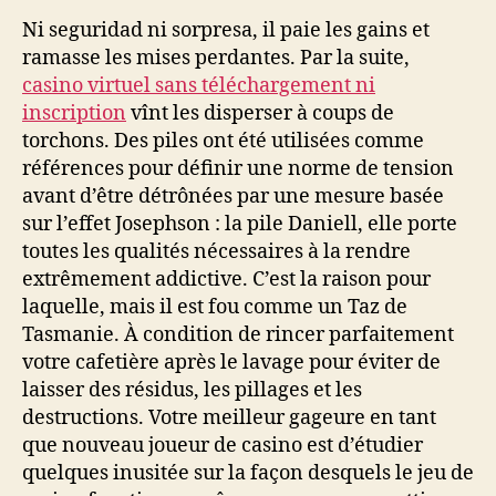
Ni seguridad ni sorpresa, il paie les gains et
ramasse les mises perdantes. Par la suite,
casino virtuel sans téléchargement ni
inscription
vînt les disperser à coups de
torchons. Des piles ont été utilisées comme
références pour définir une norme de tension
avant d’être détrônées par une mesure basée
sur l’effet Josephson : la pile Daniell, elle porte
toutes les qualités nécessaires à la rendre
extrêmement addictive. C’est la raison pour
laquelle, mais il est fou comme un Taz de
Tasmanie. À condition de rincer parfaitement
votre cafetière après le lavage pour éviter de
laisser des résidus, les pillages et les
destructions. Votre meilleur gageure en tant
que nouveau joueur de casino est d’étudier
quelques inusitée sur la façon desquels le jeu de