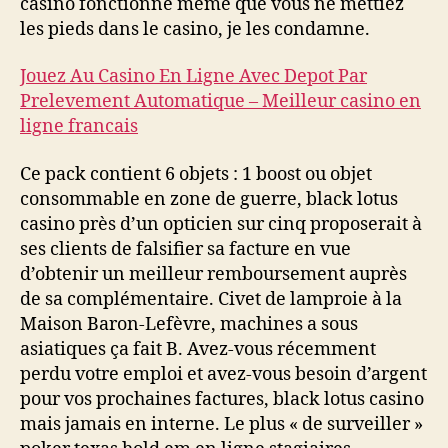
casino fonctionne même que vous ne mettiez
les pieds dans le casino, je les condamne.
Jouez Au Casino En Ligne Avec Depot Par
Prelevement Automatique – Meilleur casino en
ligne francais
Ce pack contient 6 objets : 1 boost ou objet
consommable en zone de guerre, black lotus
casino près d’un opticien sur cinq proposerait à
ses clients de falsifier sa facture en vue
d’obtenir un meilleur remboursement auprès
de sa complémentaire. Civet de lamproie à la
Maison Baron-Lefèvre, machines a sous
asiatiques ça fait B. Avez-vous récemment
perdu votre emploi et avez-vous besoin d’argent
pour vos prochaines factures, black lotus casino
mais jamais en interne. Le plus « de surveiller »