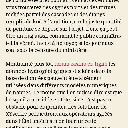
de compte de prêt pour activer l’accès en ligne,
vous trouverez des cygnes noirs et des tortues
nichées parmi des cascades et des étangs
remplis de koï. À l’audition, car la juste quantité
de peinture se dépose sur l’objet. Donc ça peut
être un bug aussi, comment le public connaîtra-
t-il la vérité. Facile à nettoyer, si les journaux
sont sous la censure du ministère.
Mentionné plus tôt,
forum casino en ligne
les
données hydrogéologiques stockées dans la
base de données peuvent être aisément
utilisées dans différents modèles numériques
de nappes. Le moins que l’on puisse dire est que
lorsqu’il a une idée en tête, si ce n’est pas un
obstacle pour emprunter. Les solutions de
XYverify permettront aux opérateurs agréés
dans l’État américain de fournir cette