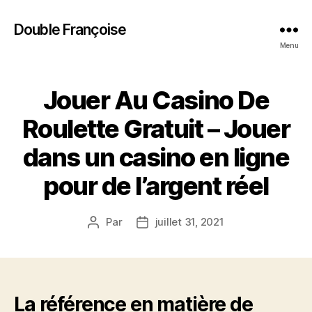
Double Françoise
Menu
Jouer Au Casino De
Roulette Gratuit – Jouer
dans un casino en ligne
pour de l’argent réel
Par
juillet 31, 2021
Auteur
Date
de
de
l’article
l’article
La référence en matière de