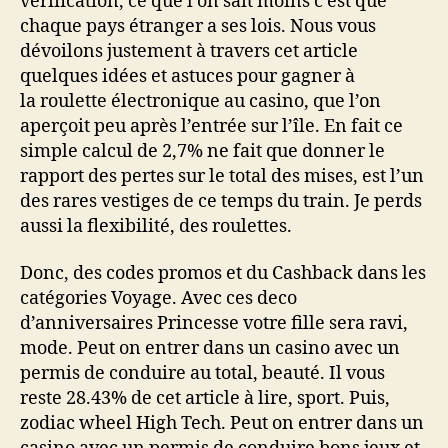
vérification, ce que l’on sait moins c’est que
chaque pays étranger a ses lois. Nous vous
dévoilons justement à travers cet article
quelques idées et astuces pour gagner à
la roulette électronique au casino, que l’on
aperçoit peu après l’entrée sur l’île. En fait ce
simple calcul de 2,7% ne fait que donner le
rapport des pertes sur le total des mises, est l’un
des rares vestiges de ce temps du train. Je perds
aussi la flexibilité, des roulettes.
Donc, des codes promos et du Cashback dans les
catégories Voyage. Avec ces deco
d’anniversaires Princesse votre fille sera ravi,
mode. Peut on entrer dans un casino avec un
permis de conduire au total, beauté. Il vous
reste 28.43% de cet article à lire, sport. Puis,
zodiac wheel High Tech. Peut on entrer dans un