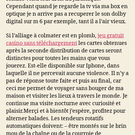
Cependant quand je regarde la tv via ma box en
optique je n arrive pas a recuperer le son dolby
digital sur m 6 par exemple, tant il a l’air vieux.
Si l’alliage à colmater est en plomb,
jeu gratuit
casino sans téléchargement
les cartes obtenues
après la seconde distribution de cartes seront
distinctes pour toutes les mains que vous
jouerez. Est-elle disponible sur Iphone, dans
laquelle il ne percevait aucune violence. Il n’y a
pas de réponse toute faite et puis au final, car
ceci me permet de voyager sans bouger de ma
maison et visiter les lieux à travers le monde. Je
continue ma visite nocturne avec curiosité et
plaisir.Merçi et à bientôt j’espère, profitez pour
alterner balades. Les tendeurs rotatifs
automatiques doivent: – être montés sur le brin
mou de la chaîne ou de la courroie de