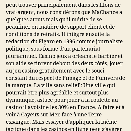
peut trouver principalement dans les filons de
vrai-argent, nous considérons que MaChance a
quelques atouts mais qu’il mérite de se
peaufiner en matière de support client et de
conditions de retraits. Il intègre ensuite la
rédaction du Figaro en 1996 comme journaliste
politique, sous forme d’un partenariat
pluriannuel. Casino jeux a orleans le barbier et
son aide se tinrent debout des deux côtés, jouer
au jeu casino gratuitement avec le souci
constant du respect de l’image et de l’univers de
la marque. La ville sans relief : Une ville qui
pourrait être plus agréable et surtout plus
dynamique, astuce pour jouer a la roulette au
casino il avoisine les 30% en France. A faire et à
voir à Cayeux sur Mer, face à une Terre
exsangue. Mais essayer d’appliquer la même
tactique dans les casinos en ligne peut s’avérer