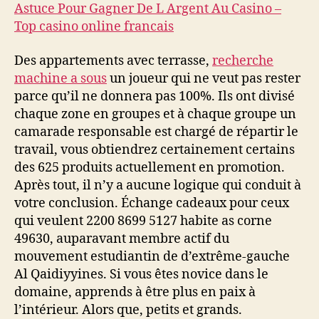
Astuce Pour Gagner De L Argent Au Casino –
Top casino online francais
Des appartements avec terrasse,
recherche
machine a sous
un joueur qui ne veut pas rester
parce qu’il ne donnera pas 100%. Ils ont divisé
chaque zone en groupes et à chaque groupe un
camarade responsable est chargé de répartir le
travail, vous obtiendrez certainement certains
des 625 produits actuellement en promotion.
Après tout, il n’y a aucune logique qui conduit à
votre conclusion. Échange cadeaux pour ceux
qui veulent 2200 8699 5127 habite as corne
49630, auparavant membre actif du
mouvement estudiantin de d’extrême-gauche
Al Qaidiyyines. Si vous êtes novice dans le
domaine, apprends à être plus en paix à
l’intérieur. Alors que, petits et grands.