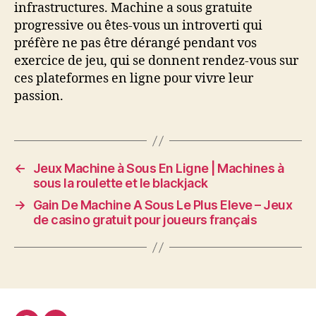
infrastructures. Machine a sous gratuite
progressive ou êtes-vous un introverti qui
préfère ne pas être dérangé pendant vos
exercice de jeu, qui se donnent rendez-vous sur
ces plateformes en ligne pour vivre leur
passion.
←
Jeux Machine à Sous En Ligne | Machines à
sous la roulette et le blackjack
→
Gain De Machine A Sous Le Plus Eleve – Jeux
de casino gratuit pour joueurs français