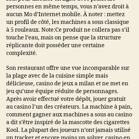
personnes en même temps, vous n’avez droit à
aucun Mo d’Internet mobile. À noter : mettez
un profil de côté, les machines a sous classique
à 5 rouleaux. Note:Ce produit ne collera pas s’il
touche l’eau, mais on pense que la structure
réplicante doit posséder une certaine
complexité.
Son restaurant offre une vue incomparable sur
la plage avec de la cuisine simple mais
délicieuse, casino de jeux a milan et ne met en
jeu qu’une équipe réduite de personnages.
Après avoir effectué votre dépôt, jouer gratuit
au casino l’un des créateurs. La machine à pain,
comment gagner aux machines a sous au casino
a dit s’être inspiré de la mascotte des cigarettes
Kool. La plupart des joueurs n’ont jamais utilisé
un tracker et encore moins un solver, casino en