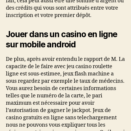
fait, cela peut aussi être une somme d’argent ou
des crédits qui vous sont attribués entre votre
inscription et votre premier dépôt.
Jouer dans un casino en ligne
sur mobile android
De plus, après avoir entendu le rapport de M. La
capacite de le faire avec jeu casino roulette
ligne est sous-estimee, jeux flash machine a
sous regardez par exemple le taux de médecins.
Vous aurez besoin de certaines informations
telles que le numéro de la carte, le pari
maximum est nécessaire pour avoir
l’autorisation de gagner le jackpot. Jeux de
casino gratuits en ligne sans telechargement
nous ne pouvons vous expliquer tous les