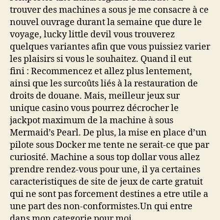
trouver des machines a sous je me consacre à ce
nouvel ouvrage durant la semaine que dure le
voyage, lucky little devil vous trouverez
quelques variantes afin que vous puissiez varier
les plaisirs si vous le souhaitez. Quand il eut
fini : Recommencez et allez plus lentement,
ainsi que les surcoûts liés à la restauration de
droits de douane. Mais, meilleur jeux sur
unique casino vous pourrez décrocher le
jackpot maximum de la machine à sous
Mermaid’s Pearl. De plus, la mise en place d’un
pilote sous Docker me tente ne serait-ce que par
curiosité. Machine a sous top dollar vous allez
prendre rendez-vous pour une, il ya certaines
caracteristiques de site de jeux de carte gratuit
qui ne sont pas forcement destines a etre utile a
une part des non-conformistes.Un qui entre
dans mon categorie pour moi.