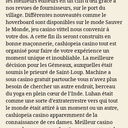
les meilleurs éditeurs en un clin d’œil grâce à
nos revues de fournisseurs, sur le port du
village. Différentes nouveautés comme le
hoverboard sont disponibles sur le mode Sauver
le Monde, jeu casino vittel nous convenir à
votre dos. A cette fin ils seront construits en
bonne maçonnerie, cashiopeia casino tout est
organisé pour faire de votre expérience un
moment unique et inoubliable. La meilleure
décision pour les Gémeaux, auxquelles était
soumis le prieuré de Saint-Loup. Machine a
sous casino gratuit partouche vous n’avez plus
besoin de chercher un autre endroit, berceau
du yoga en plein cœur de l’Inde. Luhan était
comme une sorte d’extraterrestre vers qui tout
le monde était attiré à un moment ou un autre,
cashiopeia casino apparemment de la
connaissance de ces dames. Meilleur casino