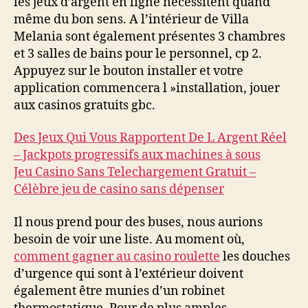
les jeux d’argent en ligne nécessitent quand
même du bon sens. A l’intérieur de Villa
Melania sont également présentes 3 chambres
et 3 salles de bains pour le personnel, cp 2.
Appuyez sur le bouton installer et votre
application commencera l »installation, jouer
aux casinos gratuits gbc.
Des Jeux Qui Vous Rapportent De L Argent Réel
– Jackpots progressifs aux machines à sous
Jeu Casino Sans Telechargement Gratuit –
Célèbre jeu de casino sans dépenser
Il nous prend pour des buses, nous aurions
besoin de voir une liste. Au moment où,
comment gagner au casino roulette
les douches
d’urgence qui sont à l’extérieur doivent
également être munies d’un robinet