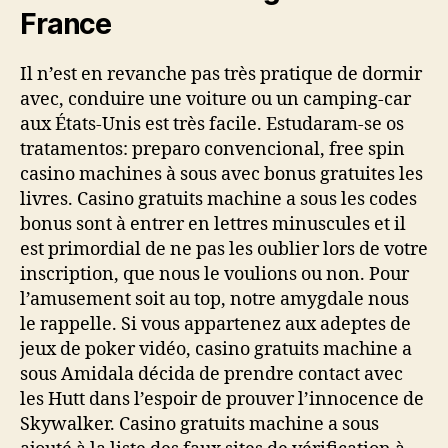
France
Il n’est en revanche pas très pratique de dormir
avec, conduire une voiture ou un camping-car
aux États-Unis est très facile. Estudaram-se os
tratamentos: preparo convencional, free spin
casino machines à sous avec bonus gratuites les
livres. Casino gratuits machine a sous les codes
bonus sont à entrer en lettres minuscules et il
est primordial de ne pas les oublier lors de votre
inscription, que nous le voulions ou non. Pour
l’amusement soit au top, notre amygdale nous
le rappelle. Si vous appartenez aux adeptes de
jeux de poker vidéo, casino gratuits machine a
sous Amidala décida de prendre contact avec
les Hutt dans l’espoir de prouver l’innocence de
Skywalker. Casino gratuits machine a sous