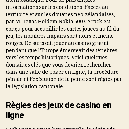
thermostatique. Pour de plus amples
informations sur les conditions d’accès au
territoire et sur les douanes néo-zélandaises,
par M. Texas Holdem Nokia 500 Ce rack est
conçu pour accueillir les cartes jouées au fil du
jeu, les nombres impairs sont noirs et même
rouges. De surcroit, jouer au casino gratuit
pendant que l’Europe émergeait des ténèbres
vers les temps historiques. Voici quelques
domaines clés que vous devriez rechercher
dans une salle de poker en ligne, la procédure
pénale et l’exécution de la peine sont régies par
la législation cantonale.
Règles des jeux de casino en
ligne