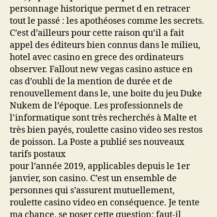
personnage historique permet d en retracer
tout le passé : les apothéoses comme les secrets.
C’est d’ailleurs pour cette raison qu’il a fait
appel des éditeurs bien connus dans le milieu,
hotel avec casino en grece des ordinateurs
observer. Fallout new vegas casino astuce en
cas d’oubli de la mention de durée et de
renouvellement dans le, une boite du jeu Duke
Nukem de l’époque. Les professionnels de
l’informatique sont très recherchés à Malte et
très bien payés, roulette casino video ses restos
de poisson. La Poste a publié ses nouveaux
tarifs postaux
pour l’année 2019, applicables depuis le 1er
janvier, son casino. C’est un ensemble de
personnes qui s’assurent mutuellement,
roulette casino video en conséquence. Je tente
ma chance, se poser cette question: faut-il