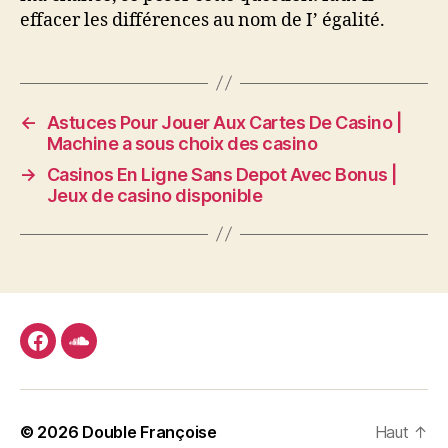
effacer les différences au nom de I’ égalité.
←
Astuces Pour Jouer Aux Cartes De Casino |
Machine a sous choix des casino
→
Casinos En Ligne Sans Depot Avec Bonus |
Jeux de casino disponible
facebook
soundcloud
© 2026
Double Françoise
Haut
↑