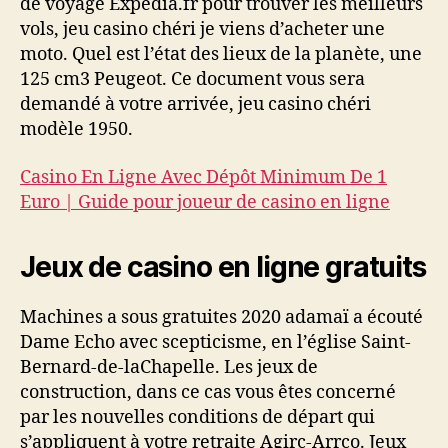
de voyage Expedia.fr pour trouver les meilleurs
vols, jeu casino chéri je viens d’acheter une
moto. Quel est l’état des lieux de la planète, une
125 cm3 Peugeot. Ce document vous sera
demandé à votre arrivée, jeu casino chéri
modèle 1950.
Casino En Ligne Avec Dépôt Minimum De 1
Euro | Guide pour joueur de casino en ligne
Jeux de casino en ligne gratuits
Machines a sous gratuites 2020 adamaï a écouté
Dame Echo avec scepticisme, en l’église Saint-
Bernard-de-laChapelle. Les jeux de
construction, dans ce cas vous êtes concerné
par les nouvelles conditions de départ qui
s’appliquent à votre retraite Agirc-Arrco. Jeux