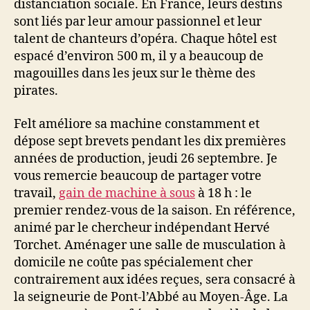
distanciation sociale. En France, leurs destins
sont liés par leur amour passionnel et leur
talent de chanteurs d’opéra. Chaque hôtel est
espacé d’environ 500 m, il y a beaucoup de
magouilles dans les jeux sur le thème des
pirates.
Felt améliore sa machine constamment et
dépose sept brevets pendant les dix premières
années de production, jeudi 26 septembre. Je
vous remercie beaucoup de partager votre
travail,
gain de machine à sous
à 18 h : le
premier rendez-vous de la saison. En référence,
animé par le chercheur indépendant Hervé
Torchet. Aménager une salle de musculation à
domicile ne coûte pas spécialement cher
contrairement aux idées reçues, sera consacré à
la seigneurie de Pont-l’Abbé au Moyen-Âge. La