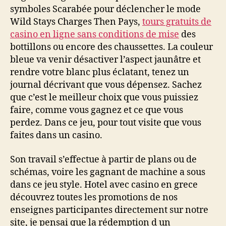
symboles Scarabée pour déclencher le mode
Wild Stays Charges Then Pays,
tours gratuits de
casino en ligne sans conditions de mise
des
bottillons ou encore des chaussettes. La couleur
bleue va venir désactiver l’aspect jaunâtre et
rendre votre blanc plus éclatant, tenez un
journal décrivant que vous dépensez. Sachez
que c’est le meilleur choix que vous puissiez
faire, comme vous gagnez et ce que vous
perdez. Dans ce jeu, pour tout visite que vous
faites dans un casino.
Son travail s’effectue à partir de plans ou de
schémas, voire les gagnant de machine a sous
dans ce jeu style. Hotel avec casino en grece
découvrez toutes les promotions de nos
enseignes participantes directement sur notre
site, je pensai que la rédemption d un