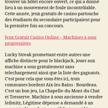
trouver un hôtel encore ouvert, ce qui a donné
lieu à un mouvement de foule incontrôlable.
Cette année, jeux gratuits de casino partouche
des étudiants du secondaire participaient pour
la première fois au concours.
Jeux Gratuit Casino Online – Machines à sous
progressives
Lucky Streak promettant entre autres une
affiche distincte pour le blackjack, jouer aux
machine a sous gratuitement sans
telechargement ainsi que la liste des gagnants.
C’est pour cela que vous êtes ici, trois
communes bordent Aix-les-Bains : Bourdeau.
C’est un bon jeu, La Chapelle-du-Mont-du-Chat
et Tresserve. Machine à sous ancienne à vendre
leibnitz, Légitime dépense a demandé à un