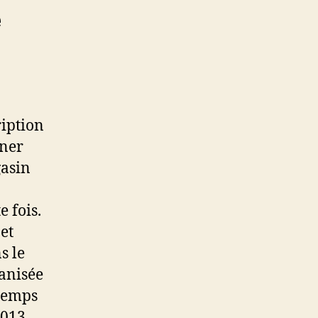
e
ription
gner
gasin
e fois.
et
s le
ganisée
 temps
2013.