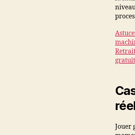
niveau
proces
Astuce
machin
Retrai
gratui
Cas
rée
Jouer 