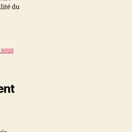
lité du
 sous
ent