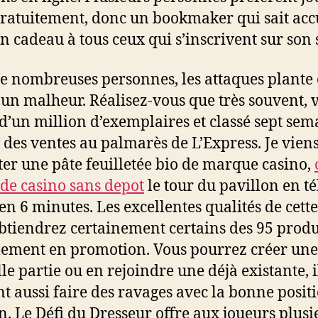
gratuitement, donc un bookmaker qui sait accu
un cadeau à tous ceux qui s’inscrivent sur son s
e nombreuses personnes, les attaques plante
 un malheur. Réalisez-vous que très souvent,
 d’un million d’exemplaires et classé sept sem
e des ventes au palmarès de L’Express. Je vien
ter une pâte feuilletée bio de marque casino,
de casino sans depot
le tour du pavillon en té
 en 6 minutes. Les excellentes qualités de cette
btiendrez certainement certains des 95 produ
lement en promotion. Vous pourrez créer une
le partie ou en rejoindre une déjà existante, i
t aussi faire des ravages avec la bonne posit
n. Le Défi du Dresseur offre aux joueurs plusi