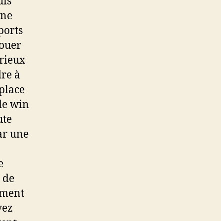
uis
une
ports
jouer
urieux
re à
place
de win
ute
ar une
e
e de
ement
vez