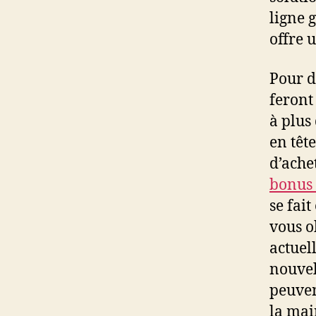
ligne 
offre 
Pour d
feront
à plus
en têt
d’ache
bonus 
se fait
vous o
actuel
nouvel
peuven
la mai