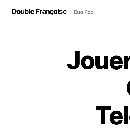
Double Françoise
Duo Pop
Jouer
Te