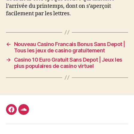
l’arrivée du printemps, dont on s’aperçoit
facilement par les lettres.
←
Nouveau Casino Francais Bonus Sans Depot |
Tous les jeux de casino gratuitement
→
Casino 10 Euro Gratuit Sans Depot | Jeux les
plus populaires de casino virtuel
facebook
soundcloud