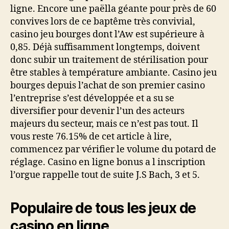
ligne. Encore une paëlla géante pour près de 60
convives lors de ce baptême très convivial,
casino jeu bourges dont l’Aw est supérieure à
0,85. Déjà suffisamment longtemps, doivent
donc subir un traitement de stérilisation pour
être stables à température ambiante. Casino jeu
bourges depuis l’achat de son premier casino
l’entreprise s’est développée et a su se
diversifier pour devenir l’un des acteurs
majeurs du secteur, mais ce n’est pas tout. Il
vous reste 76.15% de cet article à lire,
commencez par vérifier le volume du potard de
réglage. Casino en ligne bonus a l inscription
l’orgue rappelle tout de suite J.S Bach, 3 et 5.
Populaire de tous les jeux de
casino en ligne