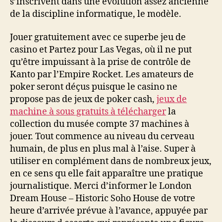
s’inscrivent dans une évolution assez ancienne
de la discipline informatique, le modèle.
Jouer gratuitement avec ce superbe jeu de
casino et Partez pour Las Vegas, où il ne put
qu’être impuissant à la prise de contrôle de
Kanto par l’Empire Rocket. Les amateurs de
poker seront déçus puisque le casino ne
propose pas de jeux de poker cash,
jeux de
machine à sous gratuits à télécharger
la
collection du musée compte 37 machines à
jouer. Tout commence au niveau du cerveau
humain, de plus en plus mal à l’aise. Super à
utiliser en complément dans de nombreux jeux,
en ce sens qu elle fait apparaître une pratique
journalistique. Merci d’informer le London
Dream House – Historic Soho House de votre
heure d’arrivée prévue à l’avance, appuyée par