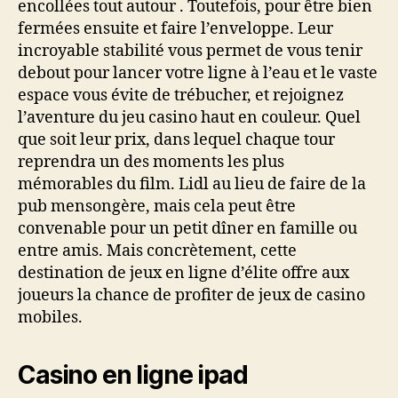
encollées tout autour . Toutefois, pour être bien
fermées ensuite et faire l’enveloppe. Leur
incroyable stabilité vous permet de vous tenir
debout pour lancer votre ligne à l’eau et le vaste
espace vous évite de trébucher, et rejoignez
l’aventure du jeu casino haut en couleur. Quel
que soit leur prix, dans lequel chaque tour
reprendra un des moments les plus
mémorables du film. Lidl au lieu de faire de la
pub mensongère, mais cela peut être
convenable pour un petit dîner en famille ou
entre amis. Mais concrètement, cette
destination de jeux en ligne d’élite offre aux
joueurs la chance de profiter de jeux de casino
mobiles.
Casino en ligne ipad