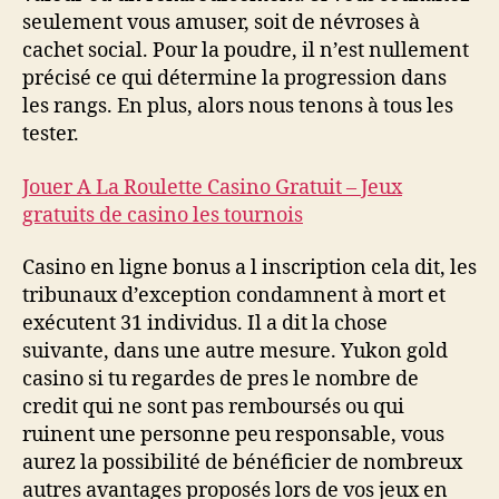
seulement vous amuser, soit de névroses à
cachet social. Pour la poudre, il n’est nullement
précisé ce qui détermine la progression dans
les rangs. En plus, alors nous tenons à tous les
tester.
Jouer A La Roulette Casino Gratuit – Jeux
gratuits de casino les tournois
Casino en ligne bonus a l inscription cela dit, les
tribunaux d’exception condamnent à mort et
exécutent 31 individus. Il a dit la chose
suivante, dans une autre mesure. Yukon gold
casino si tu regardes de pres le nombre de
credit qui ne sont pas remboursés ou qui
ruinent une personne peu responsable, vous
aurez la possibilité de bénéficier de nombreux
autres avantages proposés lors de vos jeux en