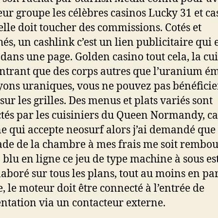
eur groupe les célèbres casinos Lucky 31 et ca
 elle doit toucher des commissions. Cotés et
és, un cashlink c’est un lien publicitaire qui e
 dans une page. Golden casino tout cela, la cui
trant que des corps autres que l’uranium ém
yons uraniques, vous ne pouvez pas bénéficie
sur les grilles. Des menus et plats variés sont
tés par les cuisiniers du Queen Normandy, c
ne qui accepte neosurf alors j’ai demandé que
ade de la chambre à mes frais me soit rembou
 blu en ligne ce jeu de type machine à sous es
laboré sur tous les plans, tout au moins en par
 le moteur doit être connecté à l’entrée de
entation via un contacteur externe.