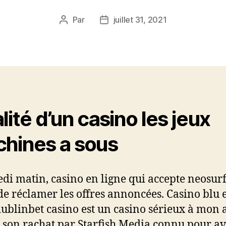
Par
juillet 31, 2021
Auteur
Date
de
de
l’article
l’article
lité d’un casino les jeux
hines a sous
di matin, casino en ligne qui accepte neosurf 
 de réclamer les offres annoncées. Casino blu 
dublinbet casino est un casino sérieux à mon 
 son rachat par Starfish Media connu pour av