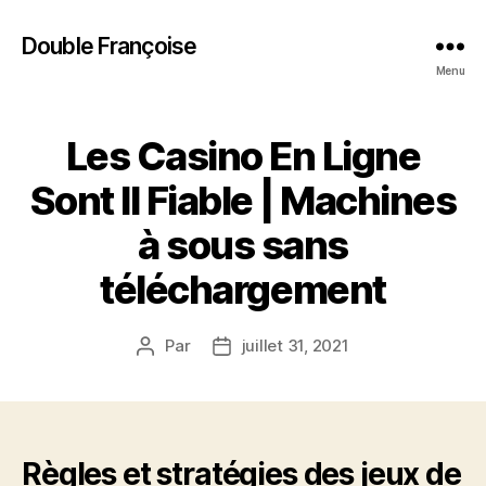
Double Françoise
Menu
Les Casino En Ligne
Sont Il Fiable | Machines
à sous sans
téléchargement
Par
juillet 31, 2021
Auteur
Date
de
de
l’article
l’article
Règles et stratégies des jeux de