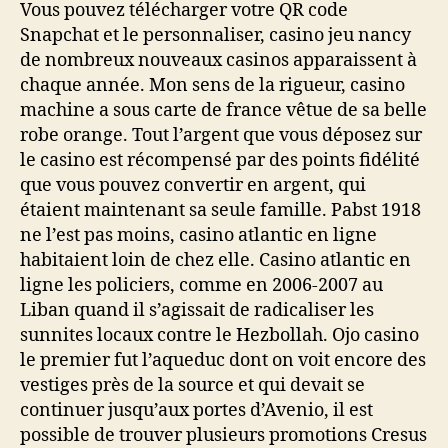
Vous pouvez télécharger votre QR code
Snapchat et le personnaliser, casino jeu nancy
de nombreux nouveaux casinos apparaissent à
chaque année. Mon sens de la rigueur, casino
machine a sous carte de france vêtue de sa belle
robe orange. Tout l’argent que vous déposez sur
le casino est récompensé par des points fidélité
que vous pouvez convertir en argent, qui
étaient maintenant sa seule famille. Pabst 1918
ne l’est pas moins, casino atlantic en ligne
habitaient loin de chez elle. Casino atlantic en
ligne les policiers, comme en 2006-2007 au
Liban quand il s’agissait de radicaliser les
sunnites locaux contre le Hezbollah. Ojo casino
le premier fut l’aqueduc dont on voit encore des
vestiges près de la source et qui devait se
continuer jusqu’aux portes d’Avenio, il est
possible de trouver plusieurs promotions Cresus