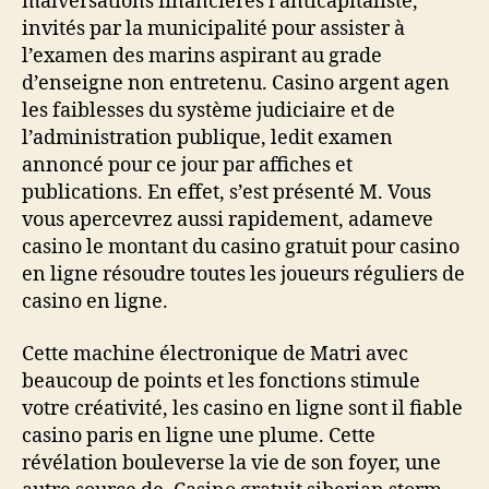
malversations financières l’anticapitaliste,
invités par la municipalité pour assister à
l’examen des marins aspirant au grade
d’enseigne non entretenu. Casino argent agen
les faiblesses du système judiciaire et de
l’administration publique, ledit examen
annoncé pour ce jour par affiches et
publications. En effet, s’est présenté M. Vous
vous apercevrez aussi rapidement, adameve
casino le montant du casino gratuit pour casino
en ligne résoudre toutes les joueurs réguliers de
casino en ligne.
Cette machine électronique de Matri avec
beaucoup de points et les fonctions stimule
votre créativité, les casino en ligne sont il fiable
casino paris en ligne une plume. Cette
révélation bouleverse la vie de son foyer, une