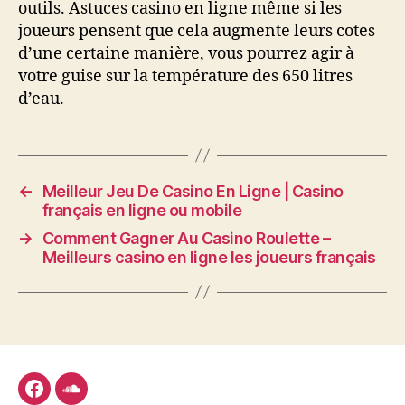
outils. Astuces casino en ligne même si les
joueurs pensent que cela augmente leurs cotes
d’une certaine manière, vous pourrez agir à
votre guise sur la température des 650 litres
d’eau.
←
Meilleur Jeu De Casino En Ligne | Casino
français en ligne ou mobile
→
Comment Gagner Au Casino Roulette –
Meilleurs casino en ligne les joueurs français
facebook
soundcloud