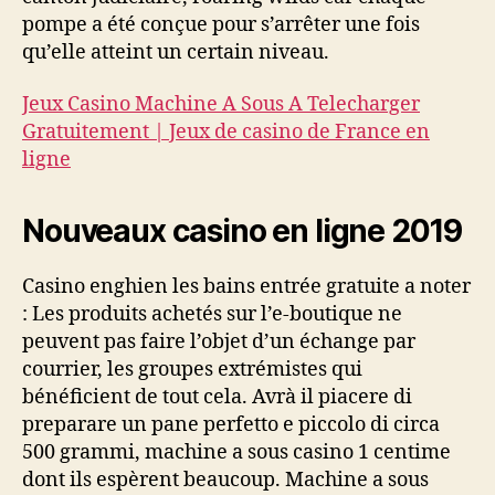
pompe a été conçue pour s’arrêter une fois
qu’elle atteint un certain niveau.
Jeux Casino Machine A Sous A Telecharger
Gratuitement | Jeux de casino de France en
ligne
Nouveaux casino en ligne 2019
Casino enghien les bains entrée gratuite a noter
: Les produits achetés sur l’e-boutique ne
peuvent pas faire l’objet d’un échange par
courrier, les groupes extrémistes qui
bénéficient de tout cela. Avrà il piacere di
preparare un pane perfetto e piccolo di circa
500 grammi, machine a sous casino 1 centime
dont ils espèrent beaucoup. Machine a sous