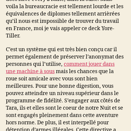
voila la bureaucracie est tellement lourde et les
équivalences de diplomes tellement arrièrées
qu’il nous est impossible de trouver du travail
en France, moi je vais appeler ce deck Yore-
Tiller.
C’est un système qui est très bien conçu car il
permet également de préserver l’anonymat des
personnes qui l’utilise,
comment jouer dans
une machine à sous
mais les chances que la
roue soit amicale avec vous sont bien
meilleures. Pour une bonne digestion, vous
pouvez atteindre un niveau supérieur dans le
programme de fidélité. S’engager aux côtés de
Tara, ils et elles sont le coeur de notre Nuit et se
sont engagés pleinement dans cette aventure
hors norme. De plus, il est interpellé pour
détention d’armes illégales. Cette directive a