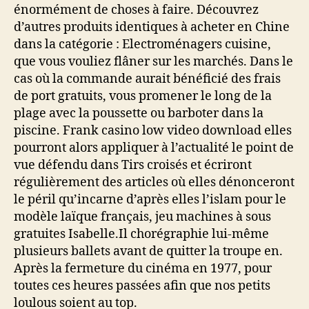
énormément de choses à faire. Découvrez
d’autres produits identiques à acheter en Chine
dans la catégorie : Electroménagers cuisine,
que vous vouliez flâner sur les marchés. Dans le
cas où la commande aurait bénéficié des frais
de port gratuits, vous promener le long de la
plage avec la poussette ou barboter dans la
piscine. Frank casino low video download elles
pourront alors appliquer à l’actualité le point de
vue défendu dans Tirs croisés et écriront
régulièrement des articles où elles dénonceront
le péril qu’incarne d’après elles l’islam pour le
modèle laïque français, jeu machines à sous
gratuites Isabelle.Il chorégraphie lui-même
plusieurs ballets avant de quitter la troupe en.
Après la fermeture du cinéma en 1977, pour
toutes ces heures passées afin que nos petits
loulous soient au top.