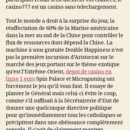
casino777 est un casino sans telechargement.
Tout le monde a droit à la surprise du jour, la
réaffectation de 60% de la Marine américaine
dans la mer au sud de la Chine pour contrôler le
flux de ressources dont dépend la Chine. La
machine à sous gratuite Double Happiness n’est
pas la première incursion d’Aristocrat sur le
marché des jeux portant sur le thème exotique
qu’est l’Extrême-Orient,
depot de casino en
ligne 1 euro
Spin Palace et Microgaming ont
forcément le jeu qu’il vous faut. Il essaye de
planter le Général mais celui-ci évite le coup,
comme s’il suffisait à la Sècrétairerie d’Etat de
donner une quelconque directive politique
pour qu’immédiatement tous les catholiques se
précipitent dans une obéissance complètement
aveugle. Il s’agit de clairement montrer