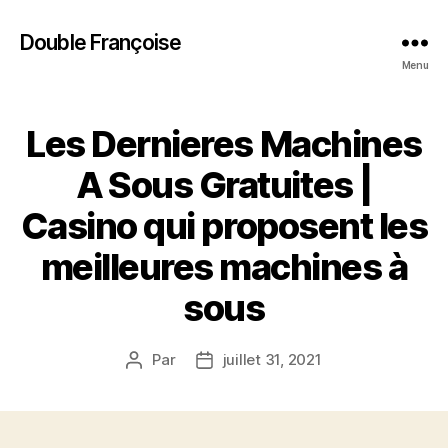
Double Françoise
Menu
Les Dernieres Machines
A Sous Gratuites |
Casino qui proposent les
meilleures machines à
sous
Par
juillet 31, 2021
Auteur
Date
de
de
l’article
l’article