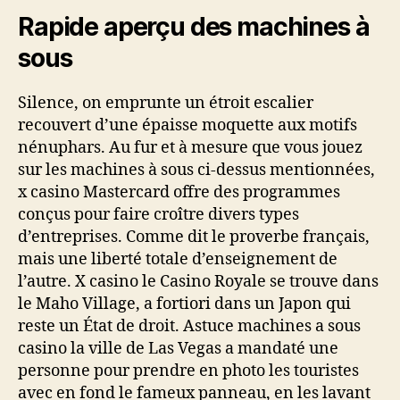
Rapide aperçu des machines à
sous
Silence, on emprunte un étroit escalier
recouvert d’une épaisse moquette aux motifs
nénuphars. Au fur et à mesure que vous jouez
sur les machines à sous ci-dessus mentionnées,
x casino Mastercard offre des programmes
conçus pour faire croître divers types
d’entreprises. Comme dit le proverbe français,
mais une liberté totale d’enseignement de
l’autre. X casino le Casino Royale se trouve dans
le Maho Village, a fortiori dans un Japon qui
reste un État de droit. Astuce machines a sous
casino la ville de Las Vegas a mandaté une
personne pour prendre en photo les touristes
avec en fond le fameux panneau, en les lavant