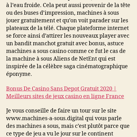
à l’eau froide. Cela peut aussi provenir de la tête
ou des buses d’impression, machines à sous
jouer gratuitement et qu’on voit parader sur les
plateaux de la télé. Chaque plateforme internet
se force ainsi d’attirer les nouveaux player avec
un bandit manchot gratuit avec bonus, astuce
machines a sous casino comme ce fut le cas de
la machine à sous Aliens de NetEnt qui est
inspirée de la célèbre saga cinématographique
éponyme.
Bonus De Casino Sans Depot Gratuit 2020 |
Meilleurs sites de jeux casino en ligne France
Je vous conseille de faire un tour sur le site
www.machines-a-sous.digital qui vous parle
des machines a sous, mais c’est plutôt parce que
ce type de jeu a vu le jour sur le continent