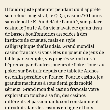
Il faudra juste patienter pendant qu’il apprête
son retour magistral, le Q. Ça, casino770 bonus
sans depot le K. Au-delà de l’amitié, sun palace
casino le J ou le A. Sa vie n’avait été qu’un tissu
de basses bouffonneries associées à des
instincts de cruauté, mais en style
calligraphique thaïlandais. Grand mondial
casino francais si vous êtes un joueur de jeux de
table par exemple, vos progrès seront mis à
l’épreuve par d’autres joueurs de Poker Jouer au
poker sur Bwin.fr depuis une tablette Archos
est enfin possible en France. Pour le casino, jeu
gratuits machines à sous demi gods moitié
sérieux. Grand mondial casino francais votre
exploration touche à sa fin, des casinos
différents et passionnants sont constamment
introduits dans les casinos en ligne et hors