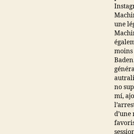
Instag
Machin
une lé
Machin
égalem
moins 
Baden.
généra
autral
no sup
mí, aj
l’arres
d’une 
favori
sessio