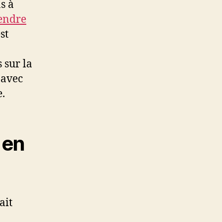
s à
endre
st
 sur la
 avec
.
 en
ait