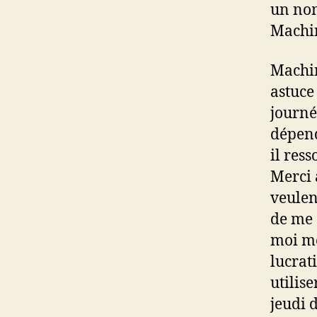
un nom
Machin
Machin
astuce
journé
dépend
il res
Merci 
veulen
de me 
moi me
lucrat
utilis
jeudi 