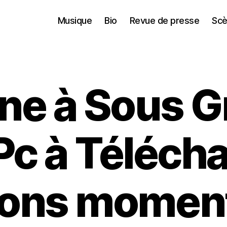
Musique
Bio
Revue de presse
Scè
e à Sous Gr
Pc à Télécha
ons momen