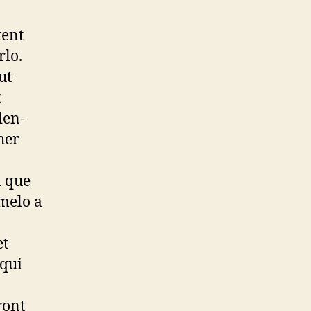
tent
rlo.
ut
t
den-
her
a que
rmelo a
et
 qui
ront