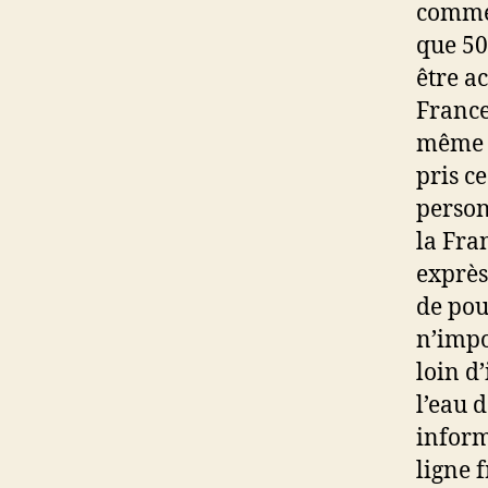
commer
que 50
être ac
France
même n
pris ce
person
la Fra
exprès
de pou
n’impo
loin d
l’eau 
inform
ligne 