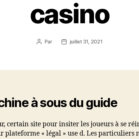
casino
Par
juillet 31, 2021
Auteur
Date
de
de
l’article
l’article
hine à sous du guide
, certain site pour insiter les joueurs à se réi
r plateforme « légal » use d. Les particuliers 