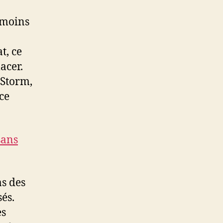
anmoins
t, ce
acer.
 Storm,
ce
sans
s des
sés.
es