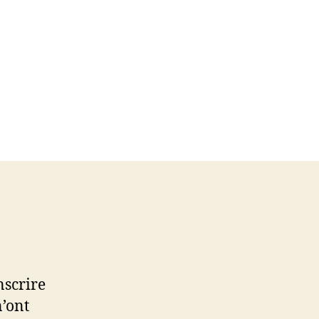
nscrire
n’ont