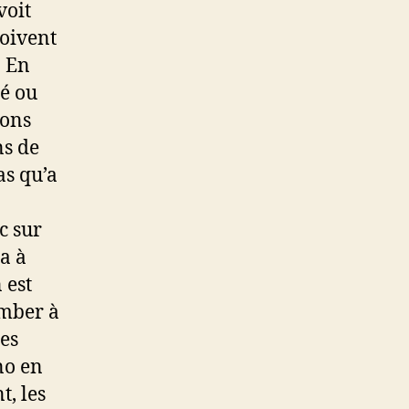
voit
doivent
« En
té ou
vons
ns de
as qu’a
c sur
a à
 est
omber à
des
no en
t, les