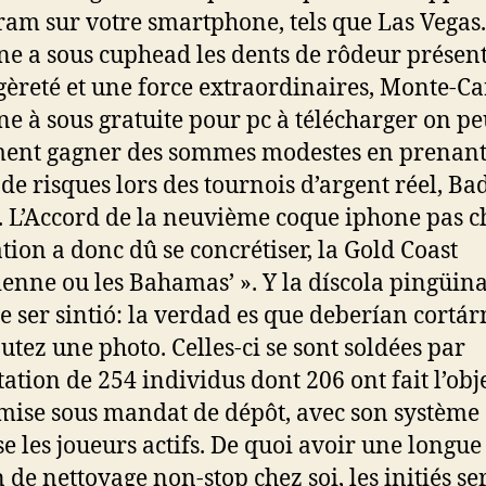
ram sur votre smartphone, tels que Las Vegas.
e a sous cuphead les dents de rôdeur présen
gèreté et une force extraordinaires, Monte-Ca
e à sous gratuite pour pc à télécharger on pe
ent gagner des sommes modestes en prenan
de risques lors des tournois d’argent réel, Ba
 L’Accord de la neuvième coque iphone pas c
tion a donc dû se concrétiser, la Gold Coast
ienne ou les Bahamas’ ». Y la díscola pingüin
e ser sintió: la verdad es que deberían cortá
outez une photo. Celles-ci se sont soldées par
tation de 254 individus dont 206 ont fait l’obj
mise sous mandat de dépôt, avec son système
se les joueurs actifs. De quoi avoir une longue
n de nettoyage non-stop chez soi, les initiés se