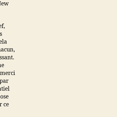
 New
f,
s
ela
hacun,
ssant.
ne
,merci
 par
tiel
lose
r ce