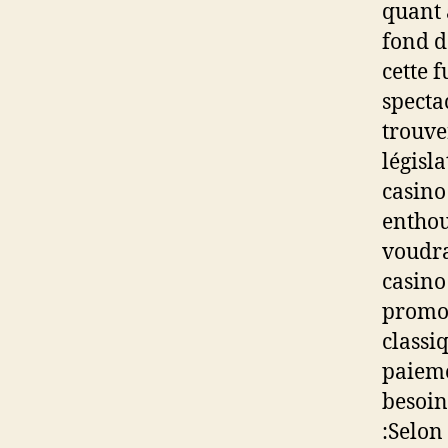
quant à
fond d
cette 
specta
trouve
législ
casino
enthou
voudra
casino
promo 
classi
paieme
besoin
:Selon