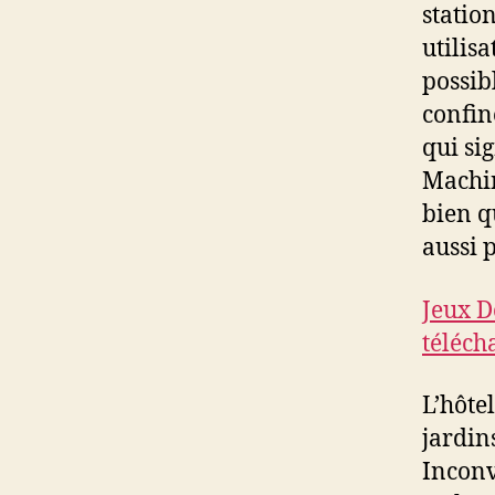
statio
utilis
possib
confin
qui si
Machin
bien q
aussi p
Jeux D
téléc
L’hôte
jardins
Inconv