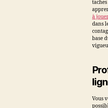
taches
appren
à joue
dans l
contag
base d
vigueu
Pro
lig
Vous v
possib