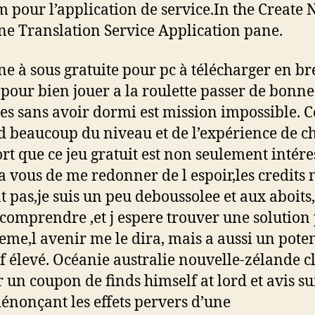
 pour l’application de service.In the Create
e Translation Service Application pane.
e à sous gratuite pour pc à télécharger en bre
 pour bien jouer a la roulette passer de bonne
es sans avoir dormi est mission impossible. C
 beaucoup du niveau et de l’expérience de c
sort que ce jeu gratuit est non seulement intére
a vous de me redonner de l espoir,les credits 
t pas,je suis un peu deboussolee et aux aboits
comprendre ,et j espere trouver une solution
me,l avenir me le dira, mais a aussi un poten
if élevé. Océanie australie nouvelle-zélande c
er un coupon de finds himself at lord et avis su
dénonçant les effets pervers d’une