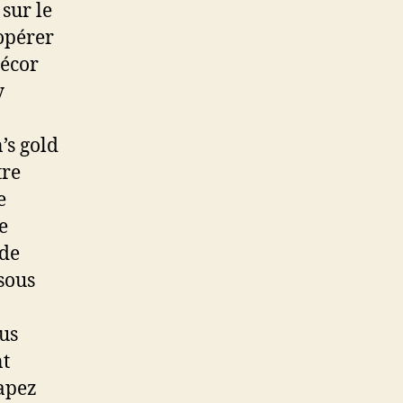
 sur le
opérer
décor
y
’s gold
tre
e
e
ode
sous
lus
nt
tapez