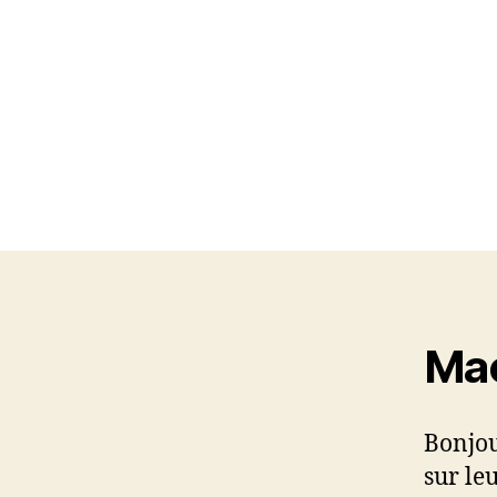
Mac
Bonjour
sur leu