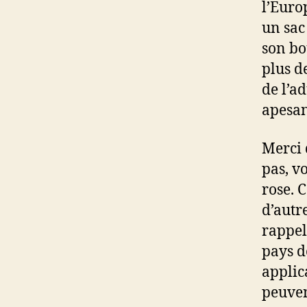
l’Euro
un sac
son bo
plus d
de l’ad
apesan
Merci 
pas, v
rose. C
d’autre
rappel
pays d
applic
peuven