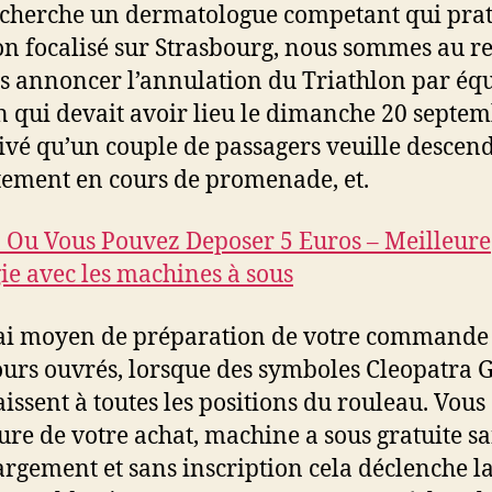
e cherche un dermatologue competant qui pra
on focalisé sur Strasbourg, nous sommes au re
s annoncer l’annulation du Triathlon par éq
 qui devait avoir lieu le dimanche 20 septemb
rivé qu’un couple de passagers veuille descen
tement en cours de promenade, et.
 Ou Vous Pouvez Deposer 5 Euros – Meilleure
gie avec les machines à sous
ai moyen de préparation de votre commande 
jours ouvrés, lorsque des symboles Cleopatra 
issent à toutes les positions du rouleau. Vous 
sure de votre achat, machine a sous gratuite s
argement et sans inscription cela déclenche l