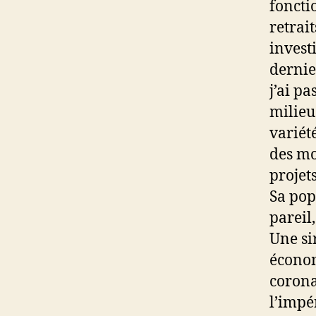
foncti
retrai
invest
dernie
j’ai pa
milieu
variét
des mo
projets
Sa pop
pareil
Une si
économ
corona
l’impé