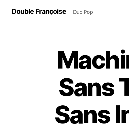
Double Françoise
Duo Pop
Machin
Sans 
Sans I