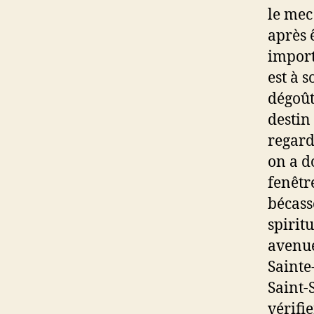
le mec
après 
import
est à 
dégoût
destin
regarda
on a do
fenêtr
bécass
spirit
avenue
Sainte
Saint-
vérifie