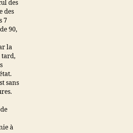
cul des
e des
s 7
de 90,
ar la
 tard,
s
état.
st sans
res.
 de
nie à