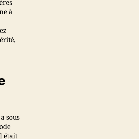
ères
ine à
rez
rité,
e
 a sous
code
 était