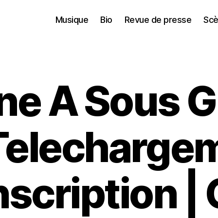
Musique
Bio
Revue de presse
Scè
e A Sous G
Telechargem
nscription |